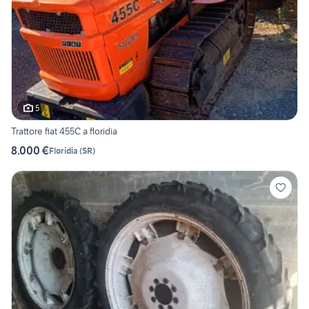
5
Trattore fiat 455C a floridia
8.000 €
Floridia
(
SR
)