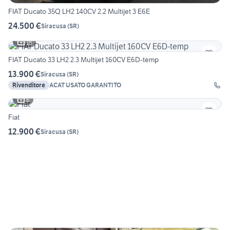
FIAT Ducato 35Q LH2 140CV 2.2 Multijet 3 E6E
24.500 €
Siracusa
(
SR
)
18
FIAT Ducato 33 LH2 2.3 Multijet 160CV E6D-temp
13.900 €
Siracusa
(
SR
)
Rivenditore
ACAT USATO GARANTITO
6
Fiat
12.900 €
Siracusa
(
SR
)