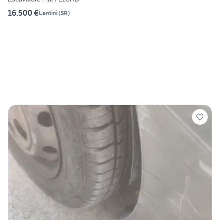
16.500 €
Lentini
(
SR
)