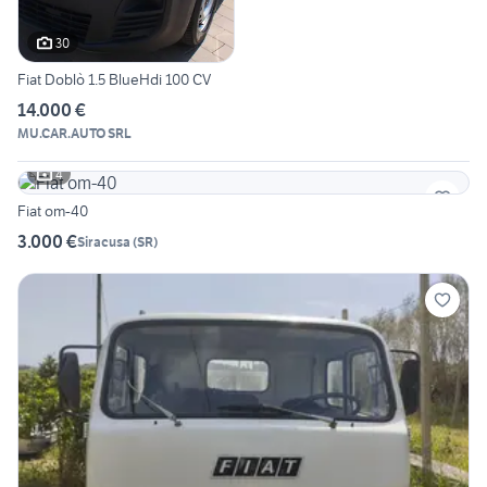
30
Fiat Doblò 1.5 BlueHdi 100 CV
14.000 €
MU.CAR.AUTO SRL
4
Fiat om-40
3.000 €
Siracusa
(
SR
)