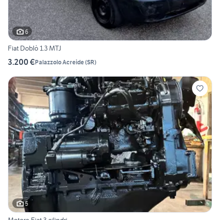
6
Fiat Doblò 1.3 MTJ
3.200 €
Palazzolo Acreide
(
SR
)
5