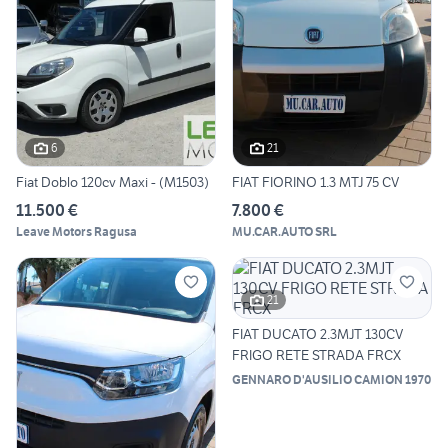
6
21
Fiat Doblo 120cv Maxi - (M1503)
FIAT FIORINO 1.3 MTJ 75 CV
11.500 €
7.800 €
Leave Motors Ragusa
MU.CAR.AUTO SRL
21
FIAT DUCATO 2.3MJT 130CV
FRIGO RETE STRADA FRCX
GENNARO D'AUSILIO CAMION 1970