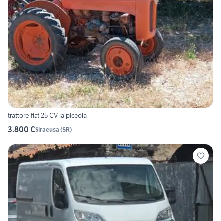
trattore fiat 25 CV la piccola
3.800 €
Siracusa
(
SR
)