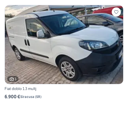
3
Fiat doblo 1.3 multj
6.900 €
Siracusa
(
SR
)