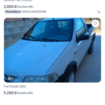
Motore Fiat 3 cilindri
2.000 €
Pachino
(
SR
)
Rivenditore
SICUL MACCHINE
6
Fiat Strada 19jtd
5.200 €
Rosolini
(
SR
)