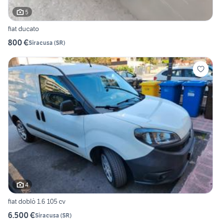
5
fiat ducato
800 €
Siracusa
(
SR
)
4
fiat doblò 1.6 105 cv
6.500 €
Siracusa
(
SR
)