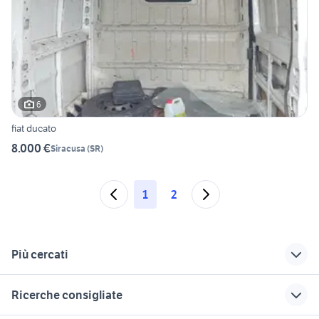
6
fiat ducato
8.000 €
Siracusa
(
SR
)
1
2
Più cercati
Correlati
Richerche simili
Suggerimenti
Ricerche consigliate
fiat veicoli
fiat allis 5 usata
fiat 619 usato