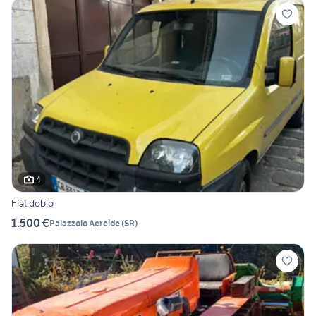
4
Fiat doblo
1.500 €
Palazzolo Acreide
(
SR
)