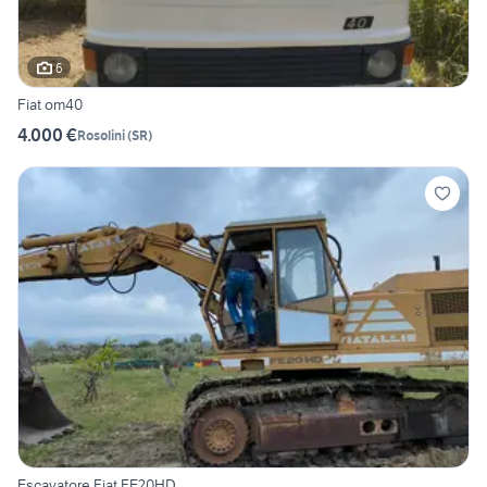
6
Fiat om40
4.000 €
Rosolini
(
SR
)
Escavatore Fiat FE20HD