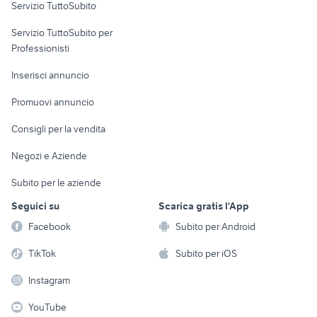
Servizio TuttoSubito
elettronica
per la casa e la
sports e hobby
Servizio TuttoSubito per
persona
Informatica
Animali
Professionisti
Arredamento e
Console e
Accessori per
Casalinghi
Inserisci annuncio
Videogiochi
animali
Elettrodomestici
Promuovi annuncio
Audio/Video
Musica e Film
Giardino e Fai da te
Consigli per la vendita
Fotografia
Libri e Riviste
Abbigliamento e
Negozi e Aziende
Telefonia
Strumenti Musicali
Accessori
Subito per le aziende
Sports
Tutto per i bambini
Seguici su
Scarica gratis l'App
Biciclette
Facebook
Subito per Android
Collezionismo
TikTok
Subito per iOS
Instagram
YouTube