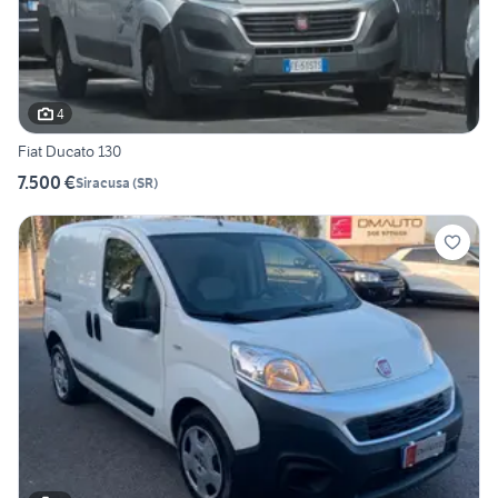
4
Fiat Ducato 130
7.500 €
Siracusa
(
SR
)