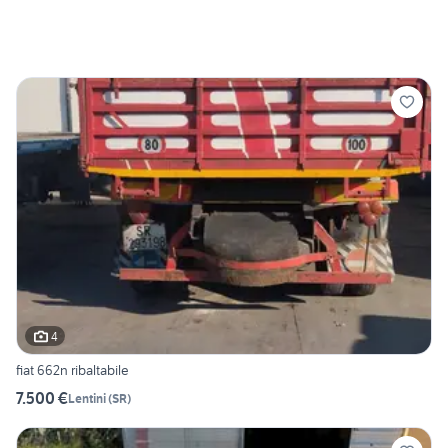
4
fiat 662n ribaltabile
7.500 €
Lentini
(
SR
)