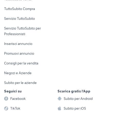
provincia
provincia
Uffici e Locali
TuttoSubito Compra
commerciali
Servizio TuttoSubito
elettronica
per la casa e la
sports e hobby
Servizio TuttoSubito per
persona
Informatica
Animali
Professionisti
Arredamento e
Console e
Accessori per
Casalinghi
Inserisci annuncio
Videogiochi
animali
Elettrodomestici
Promuovi annuncio
Audio/Video
Musica e Film
Giardino e Fai da te
Consigli per la vendita
Fotografia
Libri e Riviste
Abbigliamento e
Negozi e Aziende
Telefonia
Strumenti Musicali
Accessori
Subito per le aziende
Sports
Tutto per i bambini
Seguici su
Scarica gratis l'App
Biciclette
Facebook
Subito per Android
Collezionismo
TikTok
Subito per iOS