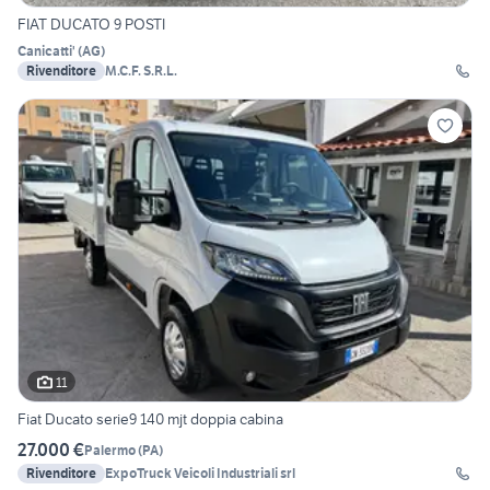
FIAT DUCATO 9 POSTI
Canicatti'
(
AG
)
Rivenditore
M.C.F. S.R.L.
11
Fiat Ducato serie9 140 mjt doppia cabina
27.000 €
Palermo
(
PA
)
Rivenditore
ExpoTruck Veicoli Industriali srl