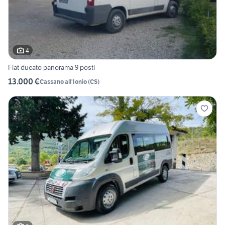
4
Fiat ducato panorama 9 posti
13.000 €
Cassano all'Ionio
(
CS
)