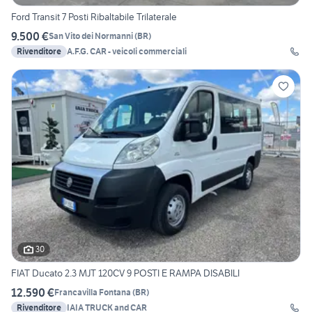
Ford Transit 7 Posti Ribaltabile Trilaterale
9.500 €
San Vito dei Normanni
(
BR
)
Rivenditore
A.F.G. CAR - veicoli commerciali
30
FIAT Ducato 2.3 MJT 120CV 9 POSTI E RAMPA DISABILI
12.590 €
Francavilla Fontana
(
BR
)
Rivenditore
IAIA TRUCK and CAR