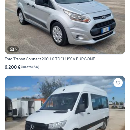
6
Ford Transit Connect 200 1.6 TDCI 115CV FURGONE
6.200 €
Corato
(
BA
)