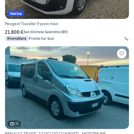
Vetrina
Peugeot Traveller 9 posti maxi
21.800 €
San Michele Salentino
(
BR
)
Rivenditore
Pronto Car Sud
15
RENAULT TRAFIC 2.0 DCI 120 CV 9 POSTI - MOTORE RIF