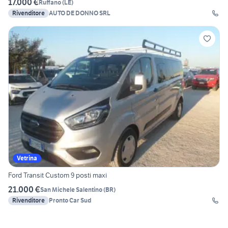
17.000 €
Ruffano
(
LE
)
Rivenditore
AUTO DE DONNO SRL
Vetrina
Ford Transit Custom 9 posti maxi
21.000 €
San Michele Salentino
(
BR
)
Rivenditore
Pronto Car Sud