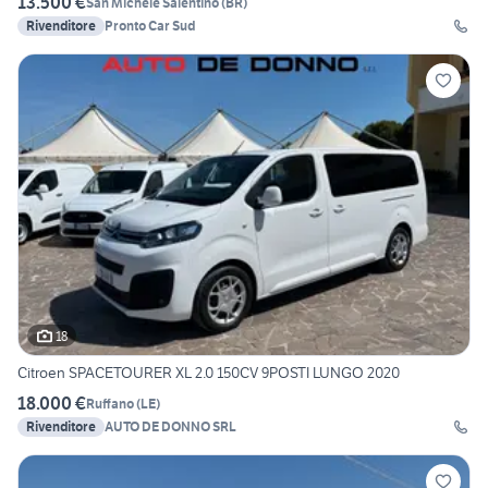
13.500 €
San Michele Salentino
(
BR
)
Rivenditore
Pronto Car Sud
18
Citroen SPACETOURER XL 2.0 150CV 9POSTI LUNGO 2020
18.000 €
Ruffano
(
LE
)
Rivenditore
AUTO DE DONNO SRL