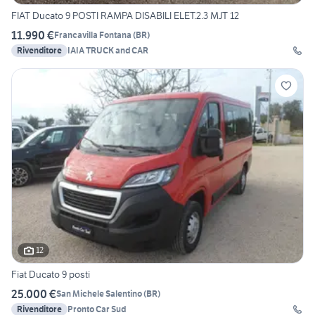
FIAT Ducato 9 POSTI RAMPA DISABILI ELET.2.3 MJT 12
11.990 €
Francavilla Fontana
(
BR
)
Rivenditore
IAIA TRUCK and CAR
12
Fiat Ducato 9 posti
25.000 €
San Michele Salentino
(
BR
)
Rivenditore
Pronto Car Sud