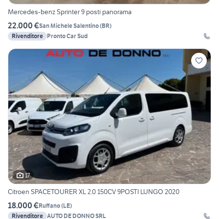
Mercedes-benz Sprinter 9 posti panorama
22.000 €
San Michele Salentino
(
BR
)
Rivenditore
Pronto Car Sud
17
Citroen SPACETOURER XL 2.0 150CV 9POSTI LUNGO 2020
18.000 €
Ruffano
(
LE
)
Rivenditore
AUTO DE DONNO SRL