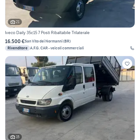
21
Iveco Daily 35c15 7 Posti Ribaltabile Trilaterale
16.500 €
San Vito dei Normanni
(
BR
)
Rivenditore
A.F.G. CAR - veicoli commerciali
15