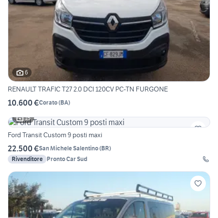
6
RENAULT TRAFIC T27 2.0 DCI 120CV PC-TN FURGONE
10.600 €
Corato
(
BA
)
15
Ford Transit Custom 9 posti maxi
22.500 €
San Michele Salentino
(
BR
)
Rivenditore
Pronto Car Sud