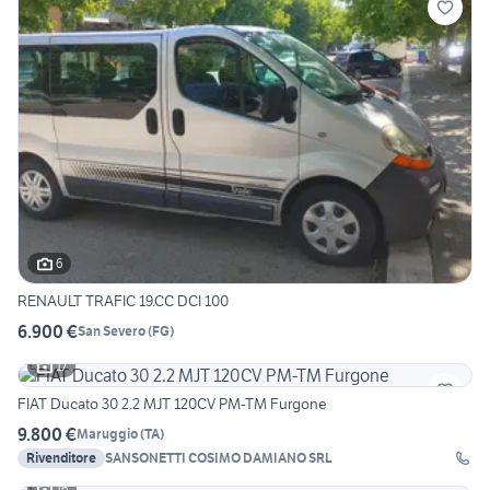
6
RENAULT TRAFIC 19.CC DCI 100
6.900 €
San Severo
(
FG
)
17
FIAT Ducato 30 2.2 MJT 120CV PM-TM Furgone
9.800 €
Maruggio
(
TA
)
Rivenditore
SANSONETTI COSIMO DAMIANO SRL
16