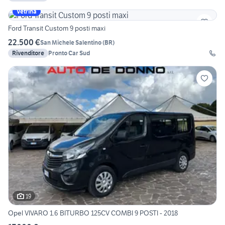
Vetrina
Ford Transit Custom 9 posti maxi
22.500 €
San Michele Salentino
(
BR
)
Rivenditore
Pronto Car Sud
19
Opel VIVARO 1.6 BITURBO 125CV COMBI 9 POSTI - 2018