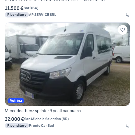
11.500 €
Bari
(
BA
)
Rivenditore
AP SERVICE SRL
Vetrina
Mercedes-benz sprinter 9 posti panorama
22.000 €
San Michele Salentino
(
BR
)
Rivenditore
Pronto Car Sud