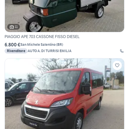
11
PIAGGIO APE 703 CASSONE FISSO DIESEL
6.800 €
San Michele Salentino
(
BR
)
Rivenditore
AUTO A. DI TURRISI EMILIA