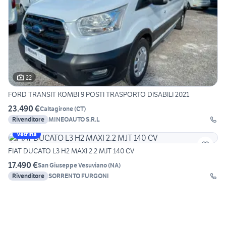
22
FORD TRANSIT KOMBI 9 POSTI TRASPORTO DISABILI 2021
23.490 €
Caltagirone
(
CT
)
Rivenditore
MINEOAUTO S.R.L
Vetrina
FIAT DUCATO L3 H2 MAXI 2.2 MJT 140 CV
17.490 €
San Giuseppe Vesuviano
(
NA
)
Rivenditore
SORRENTO FURGONI