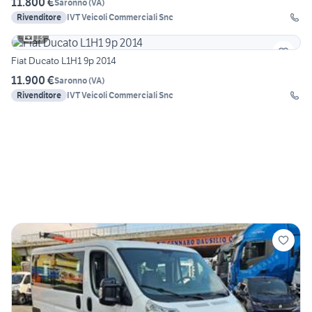
11.800 €
Saronno
(
VA
)
Rivenditore
IVT Veicoli Commerciali Snc
13
Fiat Ducato L1H1 9p 2014
11.900 €
Saronno
(
VA
)
Rivenditore
IVT Veicoli Commerciali Snc