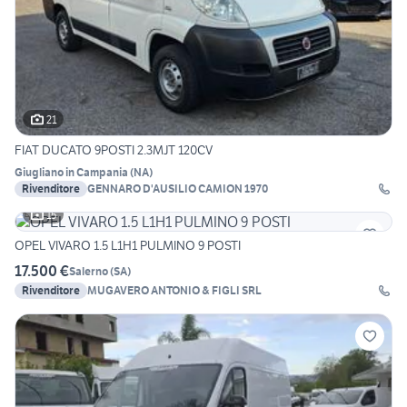
21
FIAT DUCATO 9POSTI 2.3MJT 120CV
Giugliano in Campania
(
NA
)
Rivenditore
GENNARO D'AUSILIO CAMION 1970
15
OPEL VIVARO 1.5 L1H1 PULMINO 9 POSTI
17.500 €
Salerno
(
SA
)
Rivenditore
MUGAVERO ANTONIO & FIGLI SRL