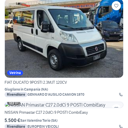
Vetrina
FIAT DUCATO 9POSTI 2.3MJT 120CV
Giugliano in Campania
(
NA
)
Rivenditore
GENNARO D'AUSILIO CAMION 1970
10
NISSAN Primastar C27 2.0dCi 9 POSTI CombiEasy
5.500 €
San Valentino Torio
(
SA
)
Rivenditore
EUROPEIN VEICOLI