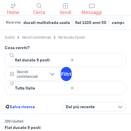
Home
Cerca
Vendi
Messaggi
ducati multistrada usata
fiat 1100 anni 50
camper d
Ricerche
Subito
Veicoli commerciali
fiat ducato 9 posti
Cosa cerchi?
Veicoli
Filtri
commerciali
Salva ricerca
Dal più recente
200 risultati
Fiat ducato 9 posti