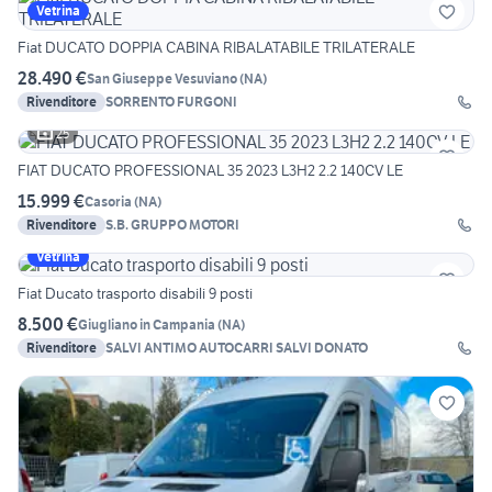
Vetrina
Fiat DUCATO DOPPIA CABINA RIBALATABILE TRILATERALE
28.490 €
San Giuseppe Vesuviano
(
NA
)
Rivenditore
SORRENTO FURGONI
25
FIAT DUCATO PROFESSIONAL 35 2023 L3H2 2.2 140CV LE
15.999 €
Casoria
(
NA
)
Rivenditore
S.B. GRUPPO MOTORI
Vetrina
Fiat Ducato trasporto disabili 9 posti
8.500 €
Giugliano in Campania
(
NA
)
Rivenditore
SALVI ANTIMO AUTOCARRI SALVI DONATO