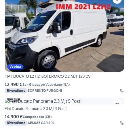
Vetrina
FIAT DUCATO L2 H2 ISOTERMICO 2.2 MJT 120 CV
12.490 €
San Giuseppe Vesuviano
(
NA
)
Rivenditore
SORRENTO FURGONI
15
Fiat Ducato Panorama 2.3 Mjt 9 Posti
14.900 €
Campobasso
(
CB
)
Rivenditore
AEMME CAR SRL