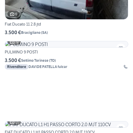
6
Fiat Ducato 11 2.8 jtd
3.500 €
Bracigliano
(
SA
)
19
PULMINO 9 POSTI
3.500 €
Settimo Torinese
(
TO
)
Rivenditore
DAVIDE PATELLA fulcar
13
FIAT DUCATO L1 H1 PASSO CORTO 2.0 MJT 110CV