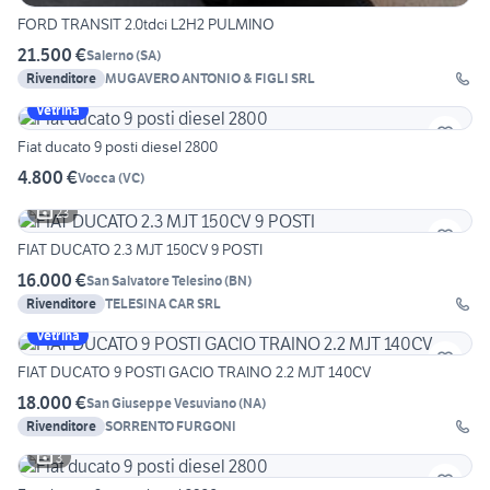
FORD TRANSIT 2.0tdci L2H2 PULMINO
21.500 €
Salerno
(
SA
)
Rivenditore
MUGAVERO ANTONIO & FIGLI SRL
Vetrina
Fiat ducato 9 posti diesel 2800
4.800 €
Vocca
(
VC
)
23
FIAT DUCATO 2.3 MJT 150CV 9 POSTI
16.000 €
San Salvatore Telesino
(
BN
)
Rivenditore
TELESINA CAR SRL
Vetrina
FIAT DUCATO 9 POSTI GACIO TRAINO 2.2 MJT 140CV
18.000 €
San Giuseppe Vesuviano
(
NA
)
Rivenditore
SORRENTO FURGONI
3