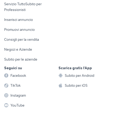
Servizio TuttoSubito per
persona
Informatica
Animali
Professionisti
Arredamento e
Console e
Accessori per
Casalinghi
Inserisci annuncio
Videogiochi
animali
Elettrodomestici
Promuovi annuncio
Audio/Video
Musica e Film
Giardino e Fai da te
Consigli per la vendita
Fotografia
Libri e Riviste
Abbigliamento e
Negozi e Aziende
Telefonia
Strumenti Musicali
Accessori
Subito per le aziende
Sports
Tutto per i bambini
Seguici su
Scarica gratis l'App
Biciclette
Facebook
Subito per Android
Collezionismo
TikTok
Subito per iOS
Instagram
YouTube