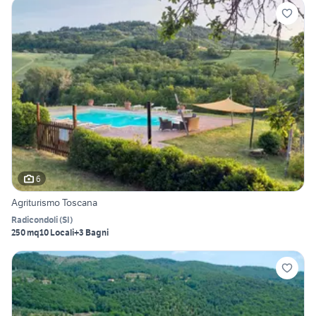
6
Agriturismo Toscana
Radicondoli
(
SI
)
250 mq
10 Locali
+3 Bagni