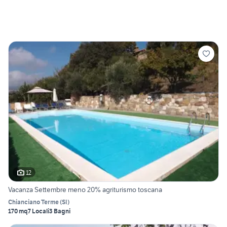
12
Vacanza Settembre meno 20% agriturismo toscana
Chianciano Terme
(
SI
)
170 mq
7 Locali
3 Bagni