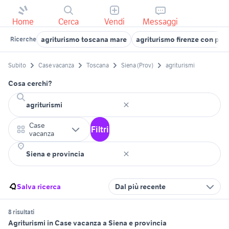
Home
Cerca
Vendi
Messaggi
agriturismo toscana mare
agriturismo firenze con pis
Ricerche
Subito
Case vacanza
Toscana
Siena (Prov)
agriturismi
Cosa cerchi?
Case
Filtri
vacanza
Salva ricerca
Dal più recente
8 risultati
Agriturismi in Case vacanza a Siena e provincia