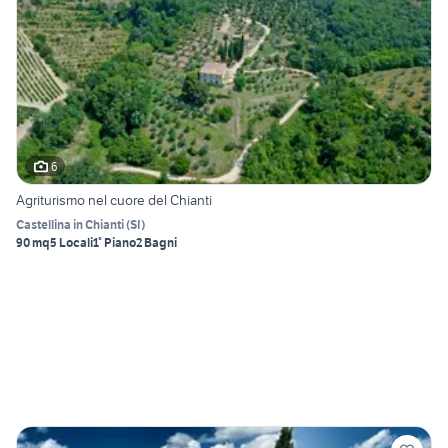
6
Agriturismo nel cuore del Chianti
Castellina in Chianti
(
SI
)
90 mq
5 Locali
1° Piano
2 Bagni