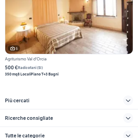
6
Agriturismo Val d'Orcia
500 €
Radicofani
(
SI
)
350 mq
8 Locali
Piano T
+3 Bagni
Più cercati
Correlati
Richerche simili
Suggerimenti
Ricerche consigliate
agriturismo
capodanno
agriturismo abruzzo
piombino e dintorni
agriturismo toscana
mare
agriturismo la val
agriturismo il campo
Tutte le categorie
agriturismo firenze e
toscana verde
agriturismo verde