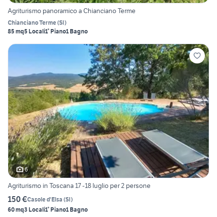
Agriturismo panoramico a Chianciano Terme
Chianciano Terme
(
SI
)
85 mq
5 Locali
1° Piano
1 Bagno
6
Agriturismo in Toscana 17 -18 luglio per 2 persone
150 €
Casole d'Elsa
(
SI
)
60 mq
3 Locali
1° Piano
1 Bagno