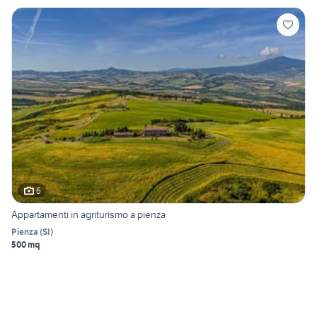
6
Appartamenti in agriturismo a pienza
Pienza
(
SI
)
500 mq