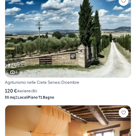
6
Agriturismo nelle Crete Senesi Dicembre
120 €
Asciano
(
SI
)
55 mq
2 Locali
Piano T
1 Bagno