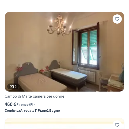
5
Campo di Marte camera per donne
460 €
Firenze
(
FI
)
Condivisa
Arredata
1° Piano
1 Bagno