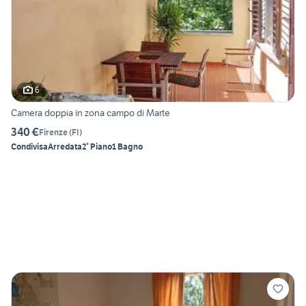
6
Camera doppia in zona campo di Marte
340 €
Firenze
(
FI
)
Condivisa
Arredata
2° Piano
1 Bagno