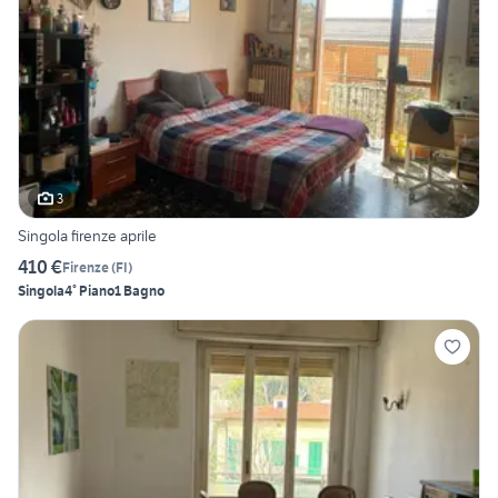
3
Singola firenze aprile
410 €
Firenze
(
FI
)
Singola
4° Piano
1 Bagno