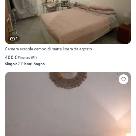
2
Camera singola campo di marte libera da agosto
400 €
Firenze
(
FI
)
Singola
2° Piano
1 Bagno