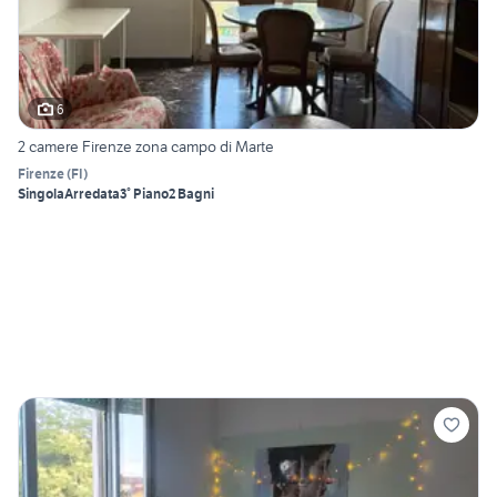
6
2 camere Firenze zona campo di Marte
Firenze
(
FI
)
Singola
Arredata
3° Piano
2 Bagni