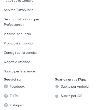
TuttoSubito Compra
commerciali
Servizio TuttoSubito
elettronica
per la casa e la
sports e hobby
Servizio TuttoSubito per
persona
Informatica
Animali
Professionisti
Arredamento e
Console e
Accessori per
Casalinghi
Inserisci annuncio
Videogiochi
animali
Elettrodomestici
Promuovi annuncio
Audio/Video
Musica e Film
Giardino e Fai da te
Consigli per la vendita
Fotografia
Libri e Riviste
Abbigliamento e
Negozi e Aziende
Telefonia
Strumenti Musicali
Accessori
Subito per le aziende
Sports
Tutto per i bambini
Seguici su
Scarica gratis l'App
Biciclette
Facebook
Subito per Android
Collezionismo
TikTok
Subito per iOS
Instagram