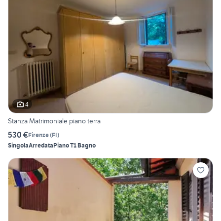
4
Stanza Matrimoniale piano terra
530 €
Firenze
(
FI
)
Singola
Arredata
Piano T
1 Bagno