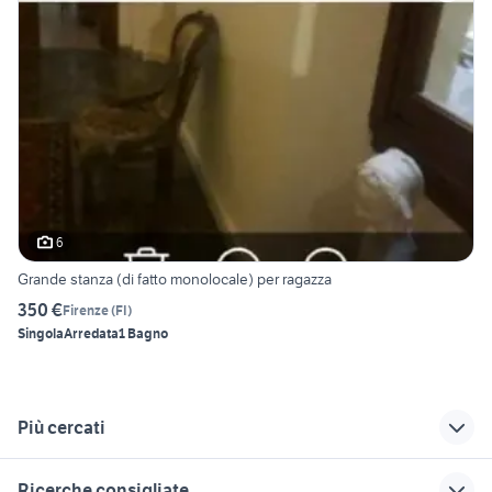
6
Grande stanza (di fatto monolocale) per ragazza
350 €
Firenze
(
FI
)
Singola
Arredata
1 Bagno
Più cercati
Correlati
Richerche simili
Suggerimenti
Ricerche consigliate