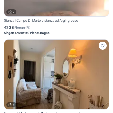
2
Stanza i Campo Di Marte e stanza ad Argingrosso
420 €
Firenze
(
FI
)
Singola
Arredata
1° Piano
1 Bagno
6