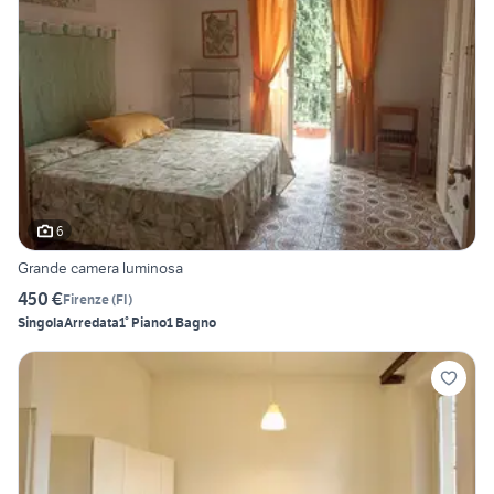
6
Grande camera luminosa
450 €
Firenze
(
FI
)
Singola
Arredata
1° Piano
1 Bagno