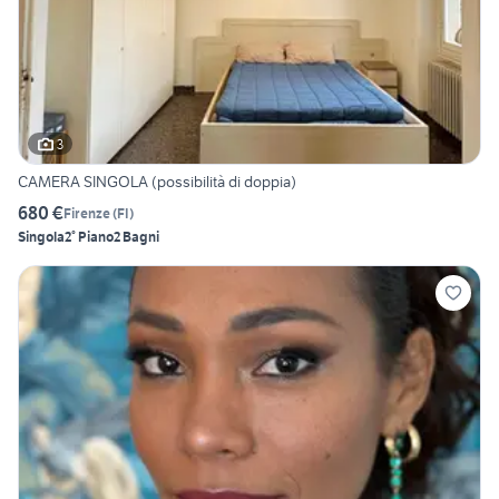
3
CAMERA SINGOLA (possibilità di doppia)
680 €
Firenze
(
FI
)
Singola
2° Piano
2 Bagni