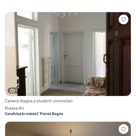
5
Camera doppia a studenti universitari
Firenze
(
FI
)
Condivisa
Arredata
1° Piano
1 Bagno