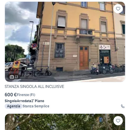
13
STANZA SINGOLA ALL INCLUISVE
600 €
Firenze
(
FI
)
Singola
Arredata
2° Piano
Agenzia
Stanza Semplice