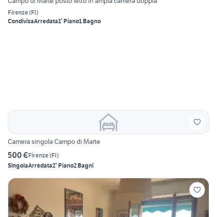
Campo di Marte posto letto in ampia camera doppia
Firenze
(
FI
)
Condivisa
Arredata
1° Piano
1 Bagno
Camera singola Campo di Marte
500 €
Firenze
(
FI
)
Singola
Arredata
2° Piano
2 Bagni