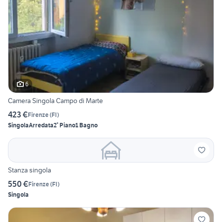
6
Camera Singola Campo di Marte
423 €
Firenze
(
FI
)
Singola
Arredata
2° Piano
1 Bagno
Stanza singola
550 €
Firenze
(
FI
)
Singola