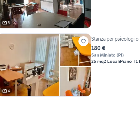
5
Stanza per psicologi o
180 €
San Miniato
(
PI
)
25 mq
2 Locali
Piano T
1
4