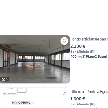
Fondo artigianale san 
2.200 €
San Miniato
(
PI
)
400 mq
1° Piano
2 Bagni
5
Ufficio a - Ponte a Ego
1.300 €
San Miniato
(
PI
)