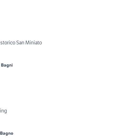
o storico San Miniato
 Bagni
king
 Bagno