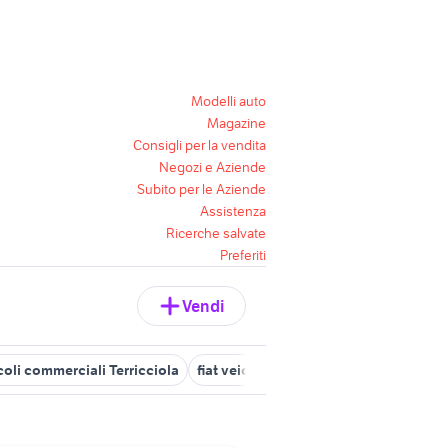
Modelli auto
Magazine
Consigli per la vendita
Negozi e Aziende
Subito per le Aziende
Assistenza
Ricerche salvate
Preferiti
Vendi
coli commerciali Terricciola
fiat veicoli commerciali Pisa
veicoli