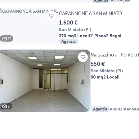
Agenzia
RockAgent
CAPANNONE A SAN MINIATO
1.600 €
San Miniato
(
PI
)
370 mq
3 Locali
1° Piano
2 Bagni
17
Agenzia
Magazzino a - Ponte a
550 €
San Miniato
(
PI
)
60 mq
2 Locali
8
Agenzia
AGENZIA IMMOB
DI RINO E MIRK