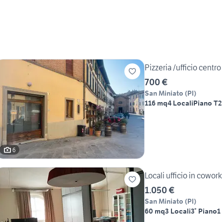
Pizzeria /ufficio centr
700 €
San Miniato
(
PI
)
116 mq
4 Locali
Piano T
2
6
Locali ufficio in cowor
1.050 €
San Miniato
(
PI
)
60 mq
3 Locali
3° Piano
1