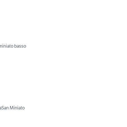
miniato basso
laSan Miniato