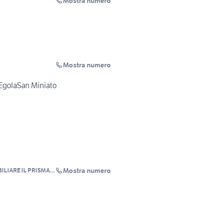
Mostra numero
Mostra numero
 EgolaSan Miniato
Mostra numero
ILIARE IL PRISMA
O MARI