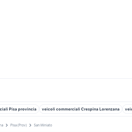
iali Pisa provincia
veicoli commerciali Crespina Lorenzana
vei
na
Pisa (Prov)
San Miniato