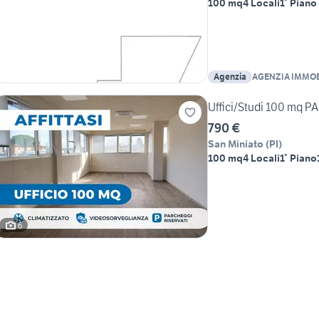
100 mq
4 Locali
1° Piano
Agenzia
AGENZIA IMMOB
DI RINO E MIRK
Uffici/Studi 100 m
790 €
San Miniato
(
PI
)
100 mq
4 Locali
1° Piano
6