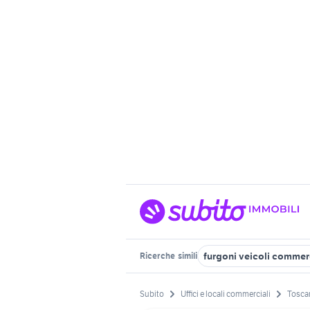
furgoni veicoli commerc
Ricerche
simili
Subito
Uffici e locali commerciali
Tosca