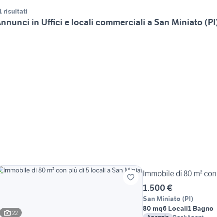
1 risultati
nnunci in Uffici e locali commerciali a San Miniato (PI
Immobile di 80 m² con p
1.500 €
San Miniato
(
PI
)
80 mq
6 Locali
1 Bagno
22