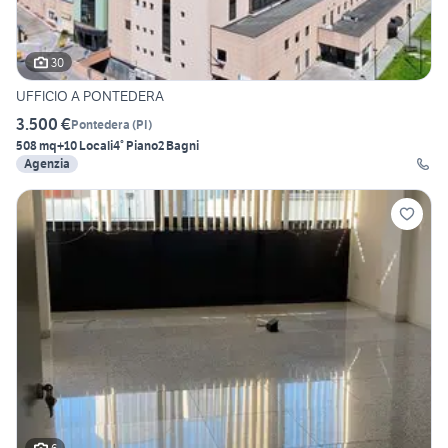
30
UFFICIO A PONTEDERA
3.500 €
Pontedera
(
PI
)
508 mq
+10 Locali
4° Piano
2 Bagni
Agenzia