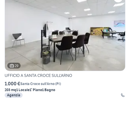
29
UFFICIO A SANTA CROCE SULL'ARNO
1.000 €
Santa Croce sull'Arno
(
PI
)
203 mq
1 Locale
1° Piano
1 Bagno
Agenzia