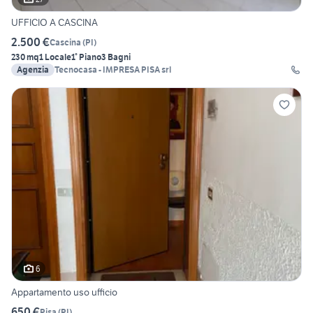
UFFICIO A CASCINA
2.500 €
Cascina
(
PI
)
230 mq
1 Locale
1° Piano
3 Bagni
Agenzia
Tecnocasa - IMPRESA PISA srl
6
Appartamento uso ufficio
650 €
Pisa
(
PI
)