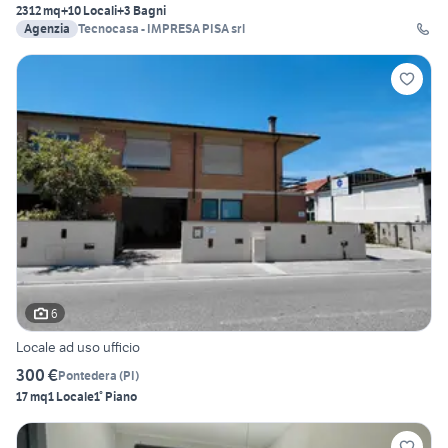
2312 mq
+10 Locali
+3 Bagni
Agenzia
Tecnocasa - IMPRESA PISA srl
6
Locale ad uso ufficio
300 €
Pontedera
(
PI
)
17 mq
1 Locale
1° Piano