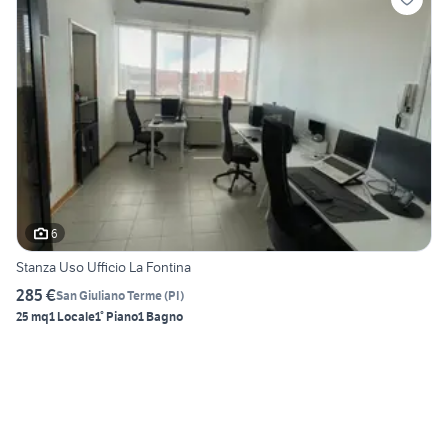
6
Stanza Uso Ufficio La Fontina
285 €
San Giuliano Terme
(
PI
)
25 mq
1 Locale
1° Piano
1 Bagno