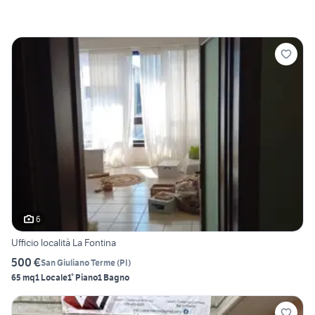
6
Ufficio località La Fontina
500 €
San Giuliano Terme
(
PI
)
65 mq
1 Locale
1° Piano
1 Bagno