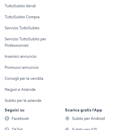
Case vacanza
TuttoSubito Vendi
Uffici e Locali
TuttoSubito Compra
commerciali
Servizio TuttoSubito
elettronica
per la casa e la
sports e hobby
Servizio TuttoSubito per
persona
Informatica
Animali
Professionisti
Arredamento e
Console e
Accessori per
Casalinghi
Inserisci annuncio
Videogiochi
animali
Elettrodomestici
Promuovi annuncio
Audio/Video
Musica e Film
Giardino e Fai da te
Consigli per la vendita
Fotografia
Libri e Riviste
Abbigliamento e
Negozi e Aziende
Telefonia
Strumenti Musicali
Accessori
Subito per le aziende
Sports
Tutto per i bambini
Seguici su
Scarica gratis l'App
Biciclette
Facebook
Subito per Android
Collezionismo
TikTok
Subito per iOS