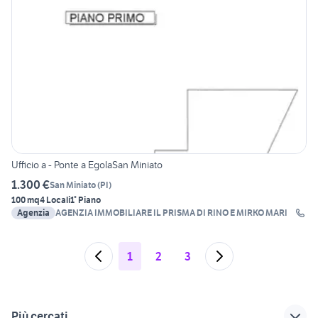
Ufficio a - Ponte a EgolaSan Miniato
1.300 €
San Miniato
(
PI
)
100 mq
4 Locali
1° Piano
Agenzia
AGENZIA IMMOBILIARE IL PRISMA DI RINO E MIRKO MARI
1
2
3
Più cercati