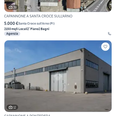
29
CAPANNONE A SANTA CROCE SULL'ARNO
5.000 €
Santa Croce sull'Arno
(
PI
)
2150 mq
5 Locali
2° Piano
2 Bagni
Agenzia
12