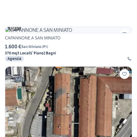
17
CAPANNONE A SAN MINIATO
1.600 €
San Miniato
(
PI
)
370 mq
3 Locali
1° Piano
2 Bagni
Agenzia