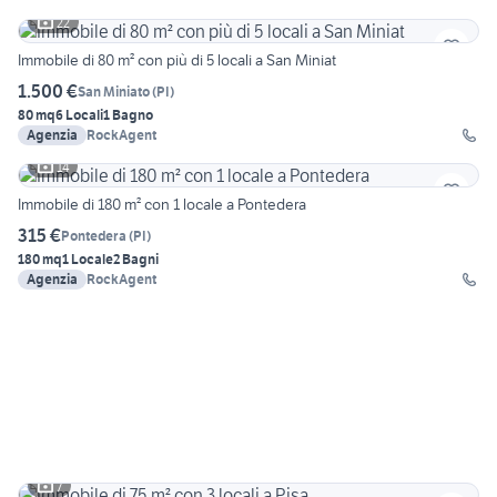
22
Immobile di 80 m² con più di 5 locali a San Miniat
1.500 €
San Miniato
(
PI
)
80 mq
6 Locali
1 Bagno
Agenzia
RockAgent
14
Immobile di 180 m² con 1 locale a Pontedera
315 €
Pontedera
(
PI
)
180 mq
1 Locale
2 Bagni
Agenzia
RockAgent
7