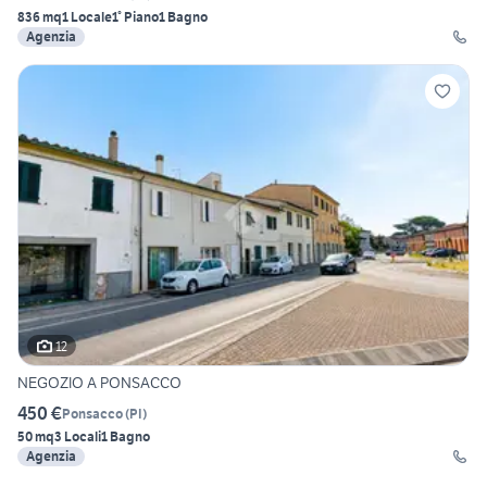
836 mq
1 Locale
1° Piano
1 Bagno
Agenzia
12
NEGOZIO A PONSACCO
450 €
Ponsacco
(
PI
)
50 mq
3 Locali
1 Bagno
Agenzia