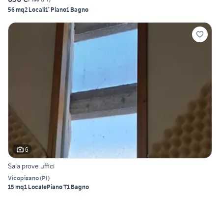
56 mq
2 Locali
1° Piano
1 Bagno
6
Sala prove uffici
Vicopisano
(
PI
)
15 mq
1 Locale
Piano T
1 Bagno