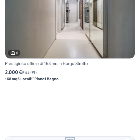
6
Prestigioso ufficio di 168 mq in Borgo Stretto
2.000 €
Pisa
(
PI
)
168 mq
6 Locali
1° Piano
1 Bagno