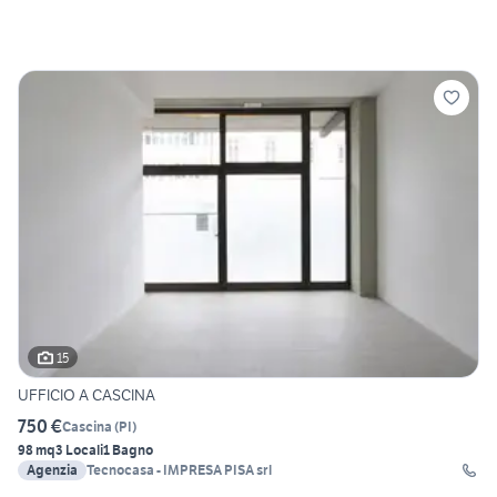
15
UFFICIO A CASCINA
750 €
Cascina
(
PI
)
98 mq
3 Locali
1 Bagno
Agenzia
Tecnocasa - IMPRESA PISA srl