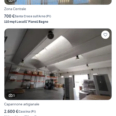
6
Zona Centrale
700 €
Santa Croce sull'Arno
(
PI
)
110 mq
4 Locali
1° Piano
1 Bagno
5
Capannone artigianale
2.600 €
Cascina
(
PI
)