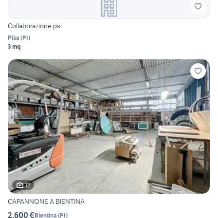
Collaborazione psi
Pisa
(
PI
)
3 mq
12
CAPANNONE A BIENTINA
2.600 €
Bientina
(
PI
)