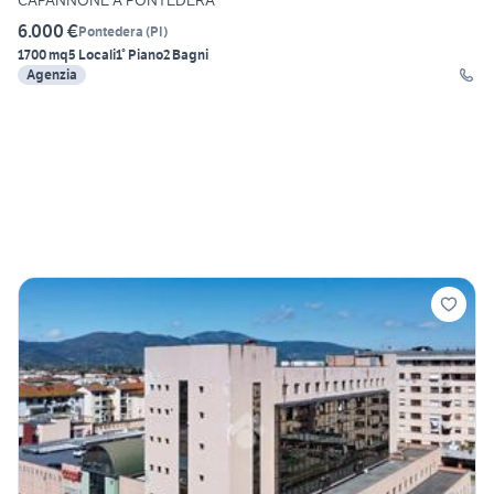
CAPANNONE A PONTEDERA
6.000 €
Pontedera
(
PI
)
1700 mq
5 Locali
1° Piano
2 Bagni
Agenzia