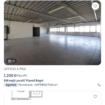
28
UFFICIO A PISA
1.200 €
Pisa
(
PI
)
508 mq
8 Locali
1° Piano
3 Bagni
Agenzia
Tecnocasa - IMPRESA PISA srl