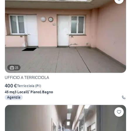
15
UFFICIO A TERRICCIOLA
400 €
Terricciola
(
PI
)
45 mq
3 Locali
1° Piano
1 Bagno
Agenzia