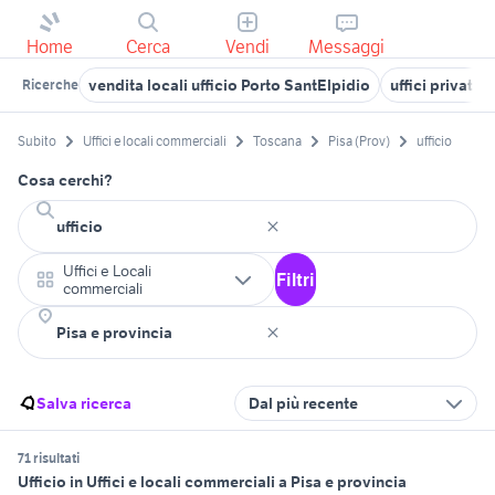
Home
Cerca
Vendi
Messaggi
vendita locali ufficio Porto SantElpidio
uffici privati
Ricerche
Subito
Uffici e locali commerciali
Toscana
Pisa (Prov)
ufficio
Cosa cerchi?
Uffici e Locali
Filtri
commerciali
Salva ricerca
Dal più recente
71 risultati
Ufficio in Uffici e locali commerciali a Pisa e provincia