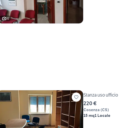
6
Stanza uso ufficio
220 €
Cosenza
(
CS
)
15 mq
1 Locale