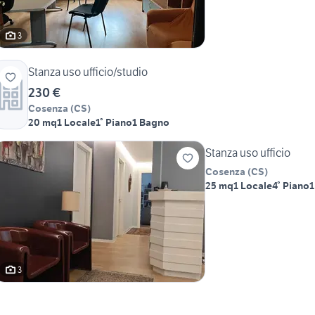
3
Stanza uso ufficio/studio
230 €
Cosenza
(
CS
)
20 mq
1 Locale
1° Piano
1 Bagno
Stanza uso ufficio
Cosenza
(
CS
)
25 mq
1 Locale
4° Piano
1
3