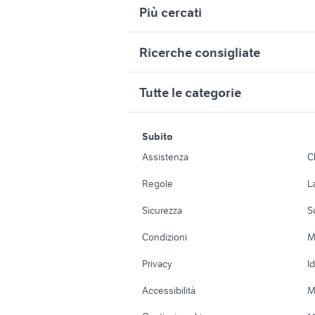
Più cercati
Correlati
R
Ricerche consigliate
deposito cauzionale ufficio
a
cercasi coinquilino
peugeot 
ufficio pinerolo
c
Tutte le categorie
carrello ufficio
furgone 
s
furgone telonato
usato
affitto ufficio a ore
l
motori
immobili
affitto locali uffici piazza nazionale
p
Subito
carrello food truck
pianale
Auto
Appartamenti
Napoli provincia
m
Assistenza
C
container ufficio veicoli commerciali
g
Accessori Auto
Camere/Posti l
ricambi usati antonio carraro
rimorchio
Regole
L
veicoli commerciali usati sicilia
Moto e Scooter
Ville singole e
Sicurezza
S
Accessori Moto
Terreni e rustic
Condizioni
M
Nautica
Garage e box
Privacy
I
Caravan e Camper
Loft, mansarde 
Accessibilità
M
Veicoli commerciali
Case vacanza