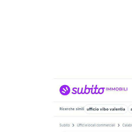
ufficio vibo valentia
Ricerche
simili
Subito
Uffici e locali commerciali
Calabr