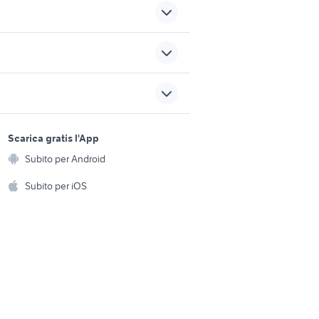
sati lazio
trattori frutteto usati veneto
ia privati
camion cisterna
sports e hobby
o
a
Scarica gratis l'App
fiat 619 usato
Animali
Subito per Android
ento e
locali commerciali in vendita
Accessori per animali
ta genova
hi
Subito per iOS
olbia
Musica e Film
omestici
Libri e Riviste
e Fai da te
Strumenti Musicali
amento e
ri
Sports
 i bambini
Biciclette