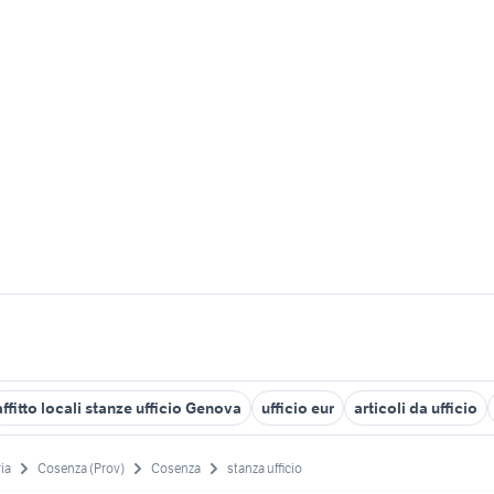
affitto locali stanze ufficio Genova
ufficio eur
articoli da ufficio
ia
Cosenza (Prov)
Cosenza
stanza ufficio