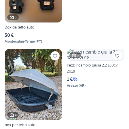
6
Box da tetto auto
50 €
Montecatini-Terme
(
PT
)
3
Pezzi ricambio giulia 2.2 180cv
2018
1 €
Arezzo
(
AR
)
4
box per tetto auto