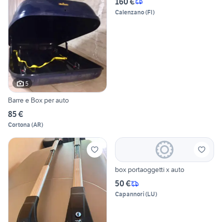
160 €
Calenzano
(
FI
)
5
Barre e Box per auto
85 €
Cortona
(
AR
)
box portaoggetti x auto
50 €
Capannori
(
LU
)