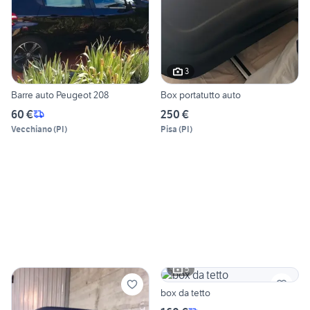
3
Barre auto Peugeot 208
Box portatutto auto
60 €
250 €
Vecchiano
(
PI
)
Pisa
(
PI
)
5
box da tetto