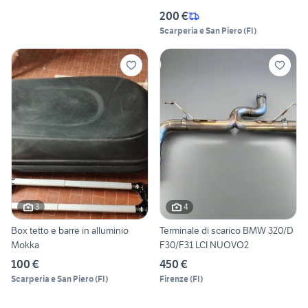
200 €
Scarperia e San Piero
(
FI
)
3
4
Box tetto e barre in alluminio
Terminale di scarico BMW 320/D
Mokka
F30/F31 LCI NUOVO2
100 €
450 €
Scarperia e San Piero
(
FI
)
Firenze
(
FI
)