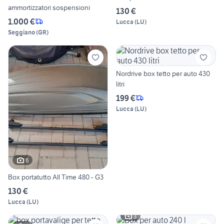
ammortizzatori sospensioni
130 €
1.000 €
Lucca
(
LU
)
Seggiano
(
GR
)
Nordrive box tetto per auto 430
litri
199 €
Lucca
(
LU
)
6
Box portatutto All Time 480 - G3
130 €
Lucca
(
LU
)
3