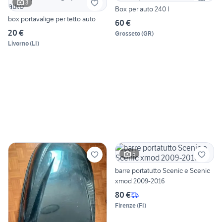
3
Box per auto 240 l
box portavalige per tetto auto
60 €
20 €
Grosseto
(
GR
)
Livorno
(
LI
)
5
barre portatutto Scenic e Scenic
xmod 2009-2016
80 €
Firenze
(
FI
)