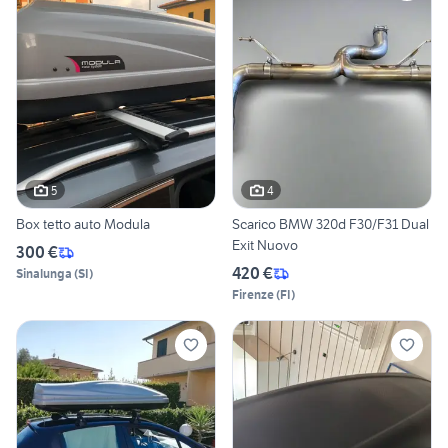
5
4
Box tetto auto Modula
Scarico BMW 320d F30/F31 Dual
Exit Nuovo
300 €
420 €
Sinalunga
(
SI
)
Firenze
(
FI
)