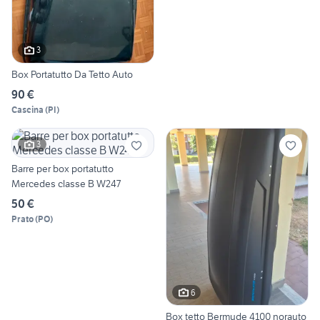
3
Box Portatutto Da Tetto Auto
90 €
Cascina
(
PI
)
3
Barre per box portatutto
Mercedes classe B W247
50 €
Prato
(
PO
)
6
Box tetto Bermude 4100 norauto