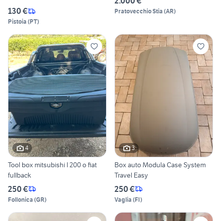
2.000 €
130 €
Pratovecchio Stia
(
AR
)
Pistoia
(
PT
)
4
3
Tool box mitsubishi l 200 o fiat
Box auto Modula Case System
fullback
Travel Easy
250 €
250 €
Follonica
(
GR
)
Vaglia
(
FI
)