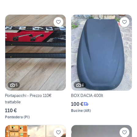
6
4
Portapacchi - Prezzo 110€
BOX DACIA 400lt
trattabile
100 €
110 €
Bucine
(
AR
)
Pontedera
(
PI
)