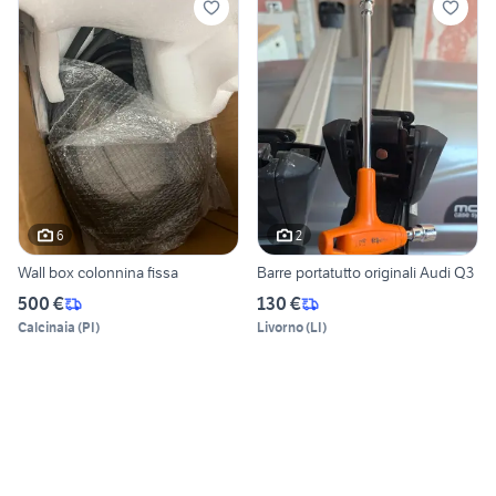
6
2
Wall box colonnina fissa
Barre portatutto originali Audi Q3
500 €
130 €
Calcinaia
(
PI
)
Livorno
(
LI
)