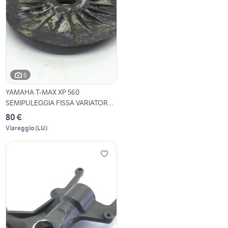
6
YAMAHA T-MAX XP 560
SEMIPULEGGIA FISSA VARIATORE
2
80 €
Viareggio
(
LU
)