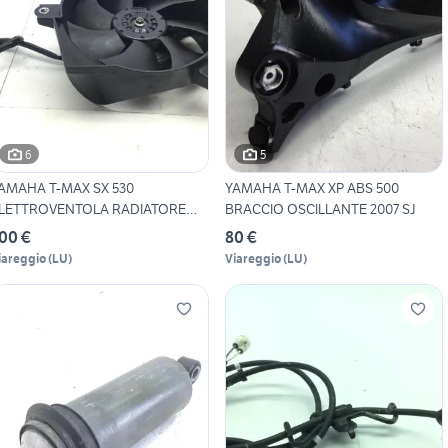
6
5
AMAHA T-MAX SX 530
YAMAHA T-MAX XP ABS 500
LETTROVENTOLA RADIATORE
BRACCIO OSCILLANTE 2007 SJ
017
00 €
80 €
iareggio
(
LU
)
Viareggio
(
LU
)