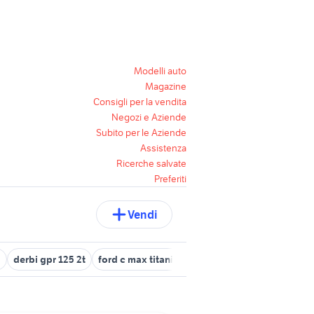
Modelli auto
Magazine
Consigli per la vendita
Negozi e Aziende
Subito per le Aziende
Assistenza
Ricerche salvate
Preferiti
Vendi
a
derbi gpr 125 2t
ford c max titanium 2017
apple xs max
alig