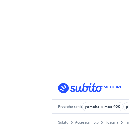
yamaha x-max 400
p
Ricerche
simili
Subito
Accessori moto
Toscana
t 