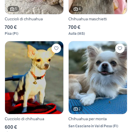
5
4
Cuccioli di chihuahua
Chihuahua maschietti
700 €
700 €
Pisa
(
PI
)
Aulla
(
MS
)
2
Cucciolo di chihuahua
Chihuahua per monta
San Casciano in Val di Pesa
(
FI
)
600 €