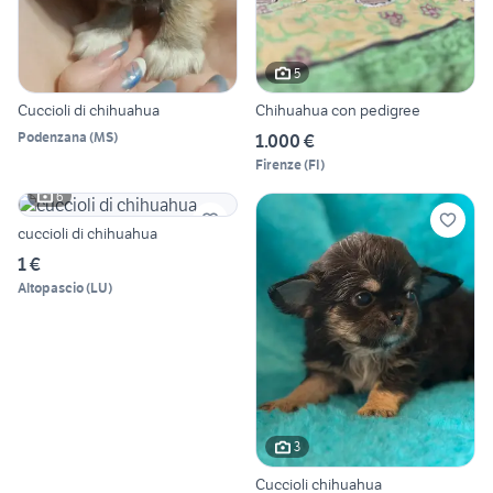
5
Cuccioli di chihuahua
Chihuahua con pedigree
Podenzana
(
MS
)
1.000 €
Firenze
(
FI
)
6
cuccioli di chihuahua
1 €
Altopascio
(
LU
)
3
Cuccioli chihuahua