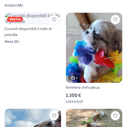
Arezzo
(
AR
)
Vetrina
Cuccioli disponibili il nido di
priscilla
Siena
(
SI
)
4
femmina chihuahua
1.300 €
Lucca
(
LU
)