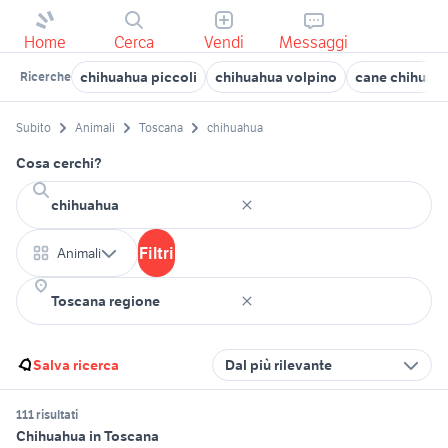
Home
Cerca
Vendi
Messaggi
chihuahua piccoli
chihuahua volpino
cane chihuah
Ricerche
Subito
Animali
Toscana
chihuahua
Cosa cerchi?
Filtri
Animali
Salva ricerca
Dal più rilevante
111 risultati
Chihuahua in Toscana