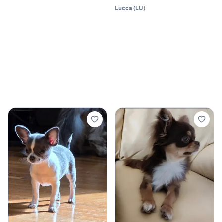
Lucca
(
LU
)