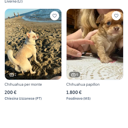
Livorno
(
LI
)
2
6
Chihuahua per monte
Chihuahua papillon
200 €
1.800 €
Chiesina Uzzanese
(
PT
)
Fosdinovo
(
MS
)