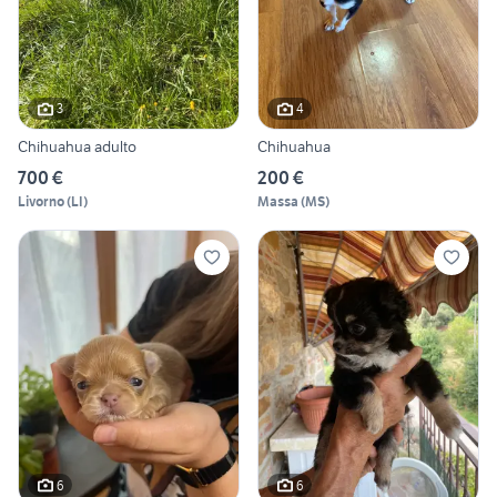
3
4
Chihuahua adulto
Chihuahua
700 €
200 €
Livorno
(
LI
)
Massa
(
MS
)
6
6