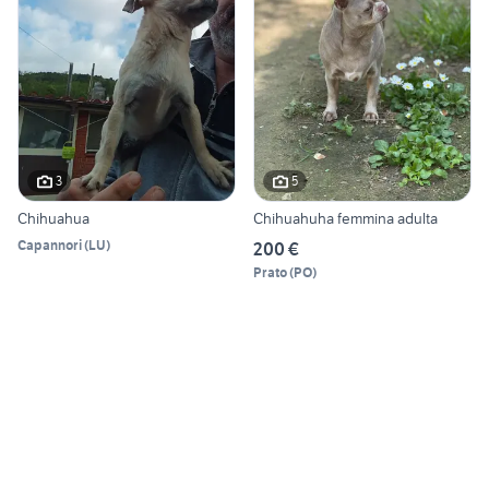
3
5
Chihuahua
Chihuahuha femmina adulta
Capannori
(
LU
)
200 €
Prato
(
PO
)