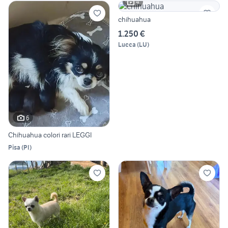
4
chihuahua
1.250 €
Lucca
(
LU
)
6
Chihuahua colori rari LEGGI
Pisa
(
PI
)