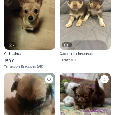
2
4
Chihuahua
Cuccioli di chihuahua
Firenze
(
FI
)
150 €
Terranuova Bracciolini
(
AR
)