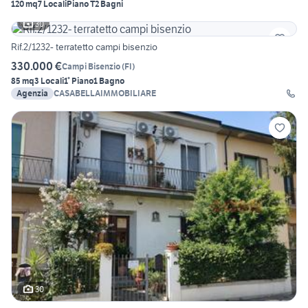
120 mq
7 Locali
Piano T
2 Bagni
30
Rif.2/1232- terratetto campi bisenzio
330.000 €
Campi Bisenzio
(
FI
)
85 mq
3 Locali
1° Piano
1 Bagno
Agenzia
CASABELLAIMMOBILIARE
30