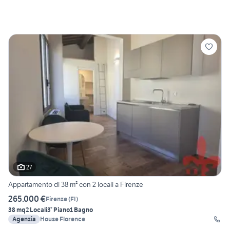
27
Appartamento di 38 m² con 2 locali a Firenze
265.000 €
Firenze
(
FI
)
38 mq
2 Locali
3° Piano
1 Bagno
Agenzia
House Florence