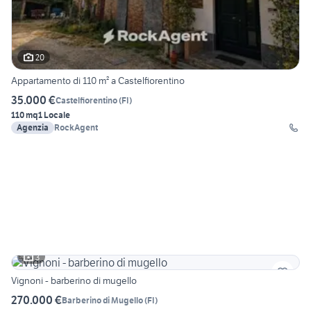
20
Appartamento di 110 m² a Castelfiorentino
35.000 €
Castelfiorentino
(
FI
)
110 mq
1 Locale
Agenzia
RockAgent
3
Vignoni - barberino di mugello
270.000 €
Barberino di Mugello
(
FI
)