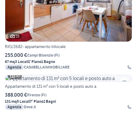
29
Rif.1/2682- appartamento trilocale
255.000 €
Campi Bisenzio
(
FI
)
67 mq
3 Locali
1° Piano
1 Bagno
Agenzia
CASABELLAIMMOBILIARE
30
Appartamento di 131 m² con 5 locali e posto auto a
388.000 €
Firenze
(
FI
)
131 mq
5 Locali
7° Piano
2 Bagni
Agenzia
Dove.it