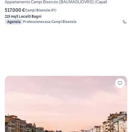
Appartamento Campi Bisenzio [BAUMAGLIOVRG] (Capall
517.000 €
Campi Bisenzio
(
FI
)
215 mq
5 Locali
3 Bagni
Agenzia
Professionecasa Campi Bisenzio