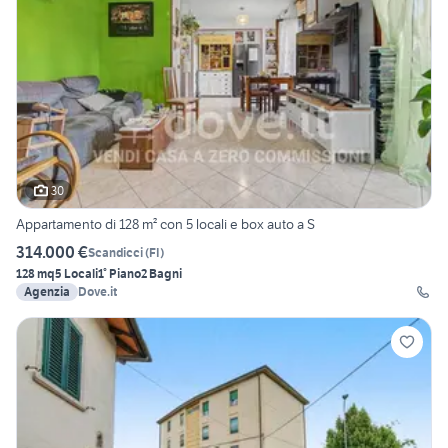
30
Appartamento di 128 m² con 5 locali e box auto a S
314.000 €
Scandicci
(
FI
)
128 mq
5 Locali
1° Piano
2 Bagni
Agenzia
Dove.it