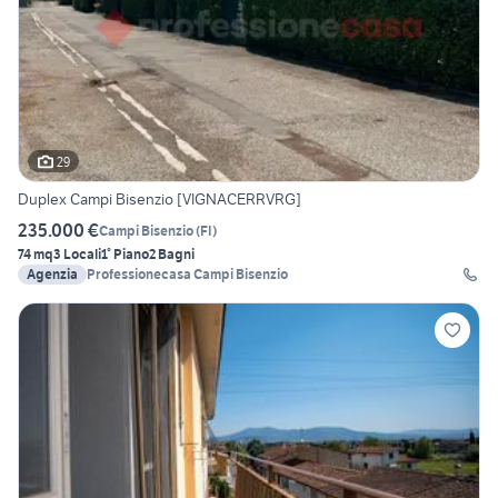
29
Duplex Campi Bisenzio [VIGNACERRVRG]
235.000 €
Campi Bisenzio
(
FI
)
74 mq
3 Locali
1° Piano
2 Bagni
Agenzia
Professionecasa Campi Bisenzio