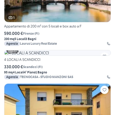
5
Appartamento di 200 m² con 5 locali e box auto a F
590.000 €
Firenze
(
FI
)
200 mq
5 Locali
3 Bagni
Agenzia
Laurus Luxury Real Estate
30
4 LOCALI A SCANDICCI
330.000 €
Scandicci
(
FI
)
95 mq
4 Locali
4° Piano
1 Bagno
Agenzia
TECNOCASA - STUDIO MANZONI SAS