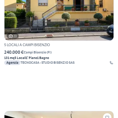
23
5 LOCALI A CAMPI BISENZIO
240.000 €
Campi Bisenzio
(
FI
)
131 mq
5 Locali
1° Piano
1 Bagno
Agenzia
TECNOCASA - STUDIO BISENZIO SAS