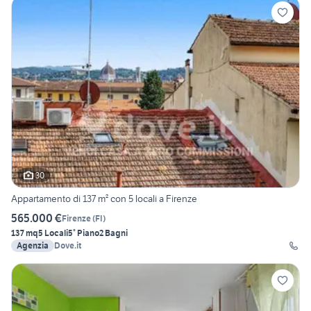
30
Appartamento di 137 m² con 5 locali a Firenze
565.000 €
Firenze
(
FI
)
137 mq
5 Locali
5° Piano
2 Bagni
Agenzia
Dove.it