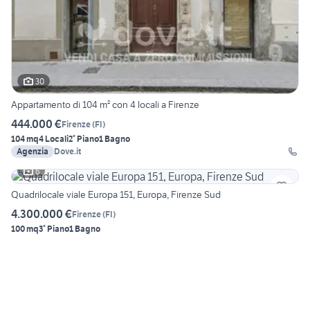
30
Appartamento di 104 m² con 4 locali a Firenze
444.000 €
Firenze
(
FI
)
104 mq
4 Locali
2° Piano
1 Bagno
Agenzia
Dove.it
6
Quadrilocale viale Europa 151, Europa, Firenze Sud
4.300.000 €
Firenze
(
FI
)
100 mq
3° Piano
1 Bagno