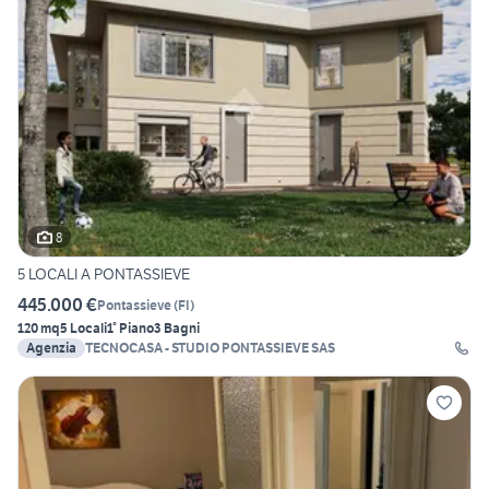
8
5 LOCALI A PONTASSIEVE
445.000 €
Pontassieve
(
FI
)
120 mq
5 Locali
1° Piano
3 Bagni
Agenzia
TECNOCASA - STUDIO PONTASSIEVE SAS