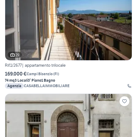
29
Rif.1/2677| appartamento trilocale
169.000 €
Campi Bisenzio
(
FI
)
74 mq
3 Locali
3° Piano
1 Bagno
Agenzia
CASABELLAIMMOBILIARE