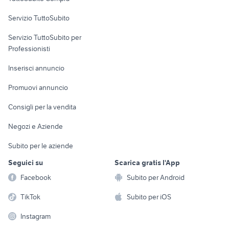
mare Emilia
commerciali
Romagna
Servizio TuttoSubito
elettronica
per la casa e la
sports e hobby
Servizio TuttoSubito per
persona
Informatica
Animali
Professionisti
Arredamento e
Console e
Accessori per
Casalinghi
Inserisci annuncio
Videogiochi
animali
Elettrodomestici
Promuovi annuncio
Audio/Video
Musica e Film
Giardino e Fai da te
Consigli per la vendita
Fotografia
Libri e Riviste
Abbigliamento e
Negozi e Aziende
Telefonia
Strumenti Musicali
Accessori
Subito per le aziende
Sports
Tutto per i bambini
Seguici su
Scarica gratis l'App
Biciclette
Facebook
Subito per Android
Collezionismo
TikTok
Subito per iOS
Instagram