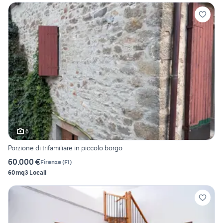
6
Porzione di trifamiliare in piccolo borgo
60.000 €
Firenze
(
FI
)
60 mq
3 Locali