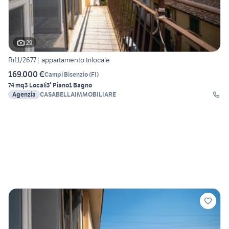
29
Rif.1/2677| appartamento trilocale
169.000 €
Campi Bisenzio
(
FI
)
74 mq
3 Locali
3° Piano
1 Bagno
Agenzia
CASABELLAIMMOBILIARE