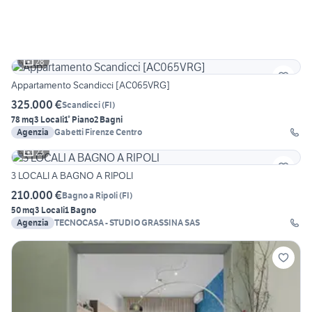
28
Appartamento Scandicci [AC065VRG]
325.000 €
Scandicci
(
FI
)
78 mq
3 Locali
1° Piano
2 Bagni
Agenzia
Gabetti Firenze Centro
23
3 LOCALI A BAGNO A RIPOLI
210.000 €
Bagno a Ripoli
(
FI
)
50 mq
3 Locali
1 Bagno
Agenzia
TECNOCASA - STUDIO GRASSINA SAS