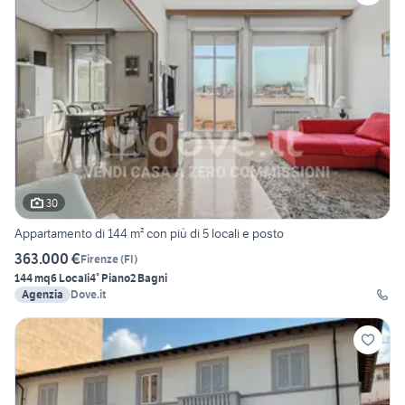
30
Appartamento di 144 m² con più di 5 locali e posto
363.000 €
Firenze
(
FI
)
144 mq
6 Locali
4° Piano
2 Bagni
Agenzia
Dove.it