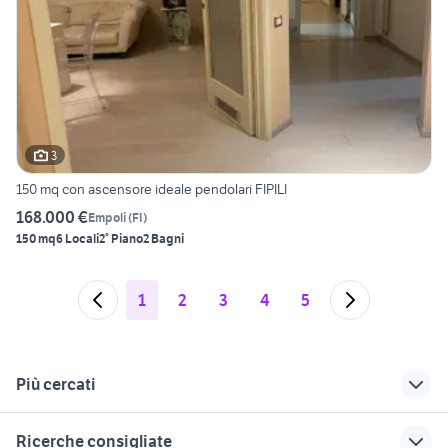
3
150 mq con ascensore ideale pendolari FIPILI
168.000 €
Empoli
(
FI
)
150 mq
6 Locali
2° Piano
2 Bagni
1
2
3
4
5
Più cercati
Correlati
Richerche simili
Suggerimenti
Ricerche consigliate