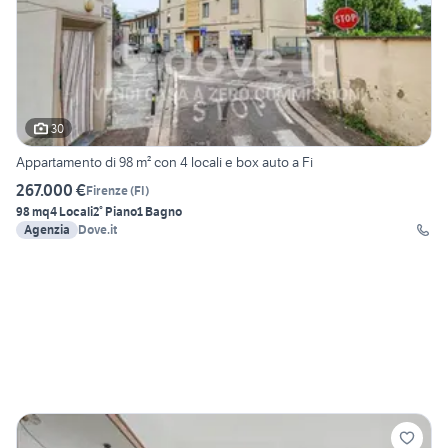
30
Appartamento di 98 m² con 4 locali e box auto a Fi
267.000 €
Firenze
(
FI
)
98 mq
4 Locali
2° Piano
1 Bagno
Agenzia
Dove.it