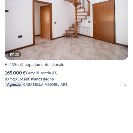
20
Rif.1/2638| appartamento trilocale
169.000 €
Campi Bisenzio
(
FI
)
83 mq
3 Locali
1° Piano
1 Bagno
Agenzia
CASABELLAIMMOBILIARE