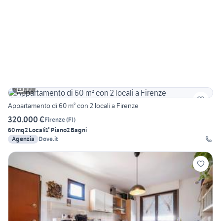
30
Appartamento di 60 m² con 2 locali a Firenze
320.000 €
Firenze
(
FI
)
60 mq
2 Locali
1° Piano
2 Bagni
Agenzia
Dove.it