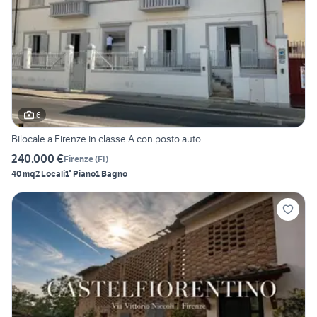
6
Bilocale a Firenze in classe A con posto auto
240.000 €
Firenze
(
FI
)
40 mq
2 Locali
1° Piano
1 Bagno