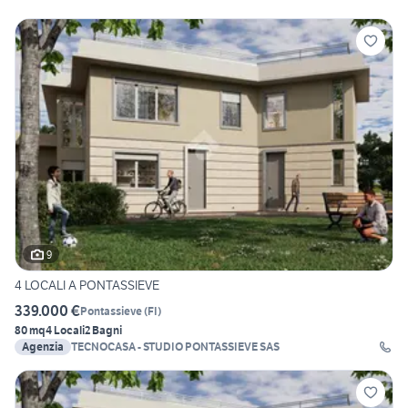
9
4 LOCALI A PONTASSIEVE
339.000 €
Pontassieve
(
FI
)
80 mq
4 Locali
2 Bagni
Agenzia
TECNOCASA - STUDIO PONTASSIEVE SAS