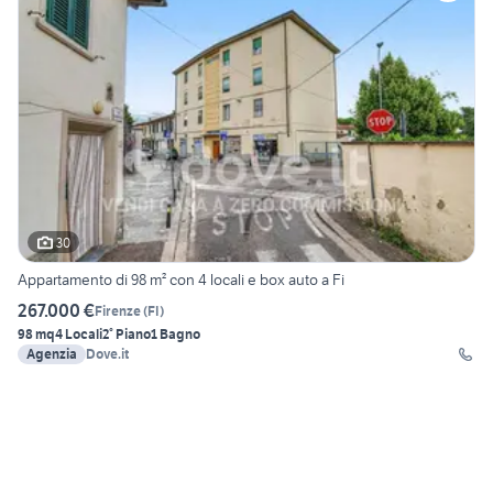
30
Appartamento di 98 m² con 4 locali e box auto a Fi
267.000 €
Firenze
(
FI
)
98 mq
4 Locali
2° Piano
1 Bagno
Agenzia
Dove.it