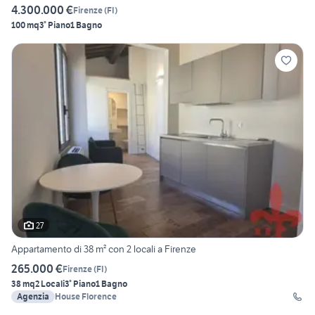
4.300.000 €
Firenze
(
FI
)
100 mq
3° Piano
1 Bagno
27
Appartamento di 38 m² con 2 locali a Firenze
265.000 €
Firenze
(
FI
)
38 mq
2 Locali
3° Piano
1 Bagno
Agenzia
House Florence