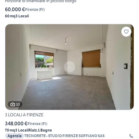
Porzione di trifamiliare in piccolo borgo
60.000 €
Firenze
(
FI
)
60 mq
3 Locali
30
3 LOCALI A FIRENZE
348.000 €
Firenze
(
FI
)
70 mq
3 Locali
Rialz.
1 Bagno
Agenzia
TECNORETE - STUDIO FIRENZE SOFFIANO SAS