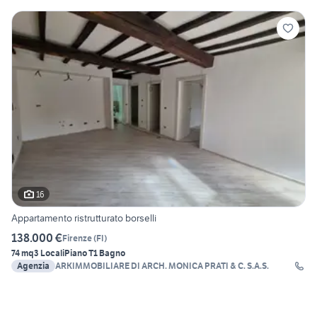
16
Appartamento ristrutturato borselli
138.000 €
Firenze
(
FI
)
74 mq
3 Locali
Piano T
1 Bagno
Agenzia
ARKIMMOBILIARE DI ARCH. MONICA PRATI & C. S.A.S.