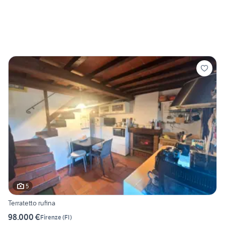
5
Terratetto rufina
98.000 €
Firenze
(
FI
)