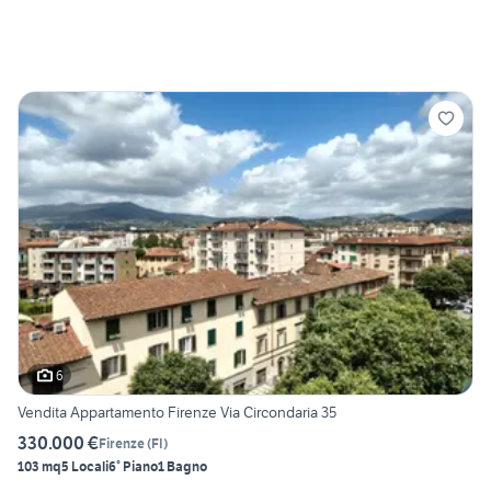
6
Vendita Appartamento Firenze Via Circondaria 35
330.000 €
Firenze
(
FI
)
103 mq
5 Locali
6° Piano
1 Bagno