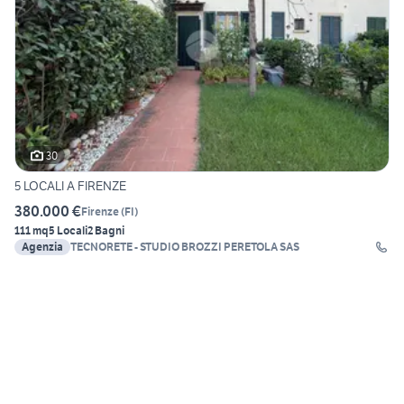
30
5 LOCALI A FIRENZE
380.000 €
Firenze
(
FI
)
111 mq
5 Locali
2 Bagni
Agenzia
TECNORETE - STUDIO BROZZI PERETOLA SAS