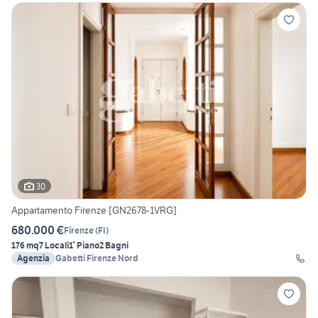
30
Appartamento Firenze [GN2678-1VRG]
680.000 €
Firenze
(
FI
)
176 mq
7 Locali
1° Piano
2 Bagni
Agenzia
Gabetti Firenze Nord