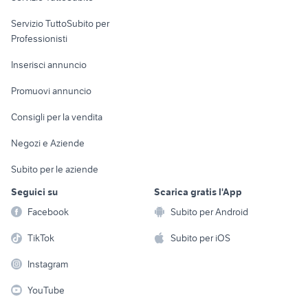
elettronica
per la casa e la
sports e hobby
Servizio TuttoSubito per
persona
Informatica
Animali
Professionisti
Arredamento e
Console e
Accessori per
Casalinghi
Inserisci annuncio
Videogiochi
animali
Elettrodomestici
Promuovi annuncio
Audio/Video
Musica e Film
Giardino e Fai da te
Consigli per la vendita
Fotografia
Libri e Riviste
Abbigliamento e
Negozi e Aziende
Telefonia
Strumenti Musicali
Accessori
Subito per le aziende
Sports
Tutto per i bambini
Seguici su
Scarica gratis l'App
Biciclette
Facebook
Subito per Android
Collezionismo
TikTok
Subito per iOS
Instagram
YouTube