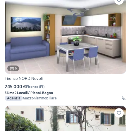
9
Firenze NORD Novoli
245.000 €
Firenze
(
FI
)
56 mq
2 Locali
3° Piano
1 Bagno
Agenzia
Mazzoni Immobiliare