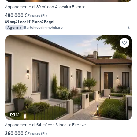
Appartamento di 89 m² con 4 locali a Firenze
480.000 €
Firenze
(
FI
)
89 mq
4 Locali
1° Piano
2 Bagni
Agenzia
Bartolucci Immobiliare
17
Appartamento di 64 m² con 3 locali a Firenze
360.000 €
Firenze
(
FI
)