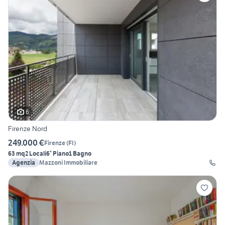
6
Firenze Nord
249.000 €
Firenze
(
FI
)
63 mq
2 Locali
6° Piano
1 Bagno
Agenzia
Mazzoni Immobiliare