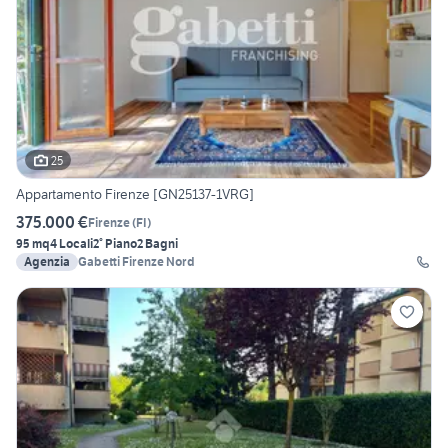
25
Appartamento Firenze [GN25137-1VRG]
375.000 €
Firenze
(
FI
)
95 mq
4 Locali
2° Piano
2 Bagni
Agenzia
Gabetti Firenze Nord