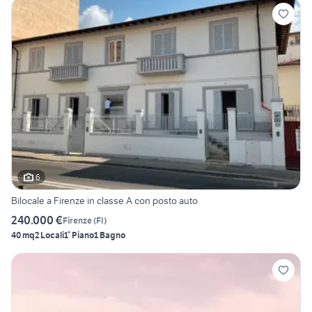
6
Bilocale a Firenze in classe A con posto auto
240.000 €
Firenze
(
FI
)
40 mq
2 Locali
1° Piano
1 Bagno