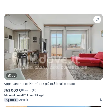
30
Appartamento di 144 m² con più di 5 locali e posto
363.000 €
Firenze
(
FI
)
144 mq
6 Locali
4° Piano
2 Bagni
Agenzia
Dove.it