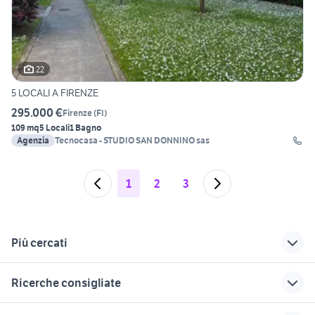
22
5 LOCALI A FIRENZE
295.000 €
Firenze
(
FI
)
109 mq
5 Locali
1 Bagno
Agenzia
Tecnocasa - STUDIO SAN DONNINO sas
1
2
3
Più cercati
Correlati
Richerche simili
Suggerimenti
Ricerche consigliate
casa a casciana
vendita
vendita
terme lari
appartamenti casa
appartamenti ina
case in affitto santa maria capua