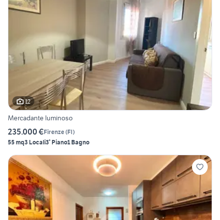
12
Mercadante luminoso
235.000 €
Firenze
(
FI
)
55 mq
3 Locali
3° Piano
1 Bagno