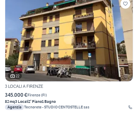
22
3 LOCALI A FIRENZE
345.000 €
Firenze
(
FI
)
82 mq
3 Locali
2° Piano
1 Bagno
Agenzia
Tecnorete - STUDIO CENTOSTELLE sas