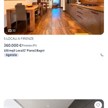
30
5 LOCALI A FIRENZE
360.000 €
Firenze
(
FI
)
100 mq
5 Locali
2° Piano
2 Bagni
Agenzia