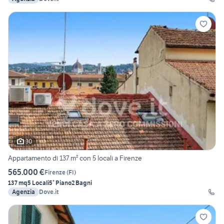
30
Appartamento di 137 m² con 5 locali a Firenze
565.000 €
Firenze
(
FI
)
137 mq
5 Locali
5° Piano
2 Bagni
Agenzia
Dove.it