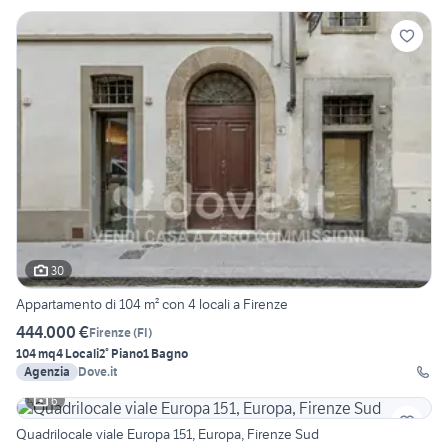
30
Appartamento di 104 m² con 4 locali a Firenze
444.000 €
Firenze
(
FI
)
104 mq
4 Locali
2° Piano
1 Bagno
Agenzia
Dove.it
6
Quadrilocale viale Europa 151, Europa, Firenze Sud