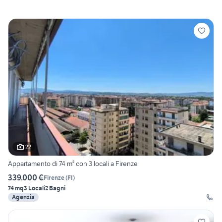
22
Appartamento di 74 m² con 3 locali a Firenze
339.000 €
Firenze
(
FI
)
74 mq
3 Locali
2 Bagni
Agenzia