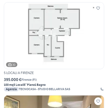
30
5 LOCALI A FIRENZE
395.000 €
Firenze
(
FI
)
100 mq
5 Locali
5° Piano
1 Bagno
Agenzia
TECNOCASA - STUDIO BELLARIVA SAS