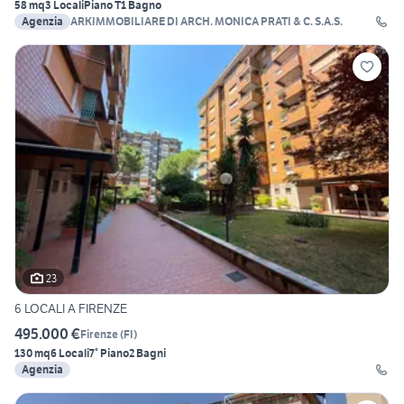
58 mq
3 Locali
Piano T
1 Bagno
Agenzia
ARKIMMOBILIARE DI ARCH. MONICA PRATI & C. S.A.S.
23
6 LOCALI A FIRENZE
495.000 €
Firenze
(
FI
)
130 mq
6 Locali
7° Piano
2 Bagni
Agenzia