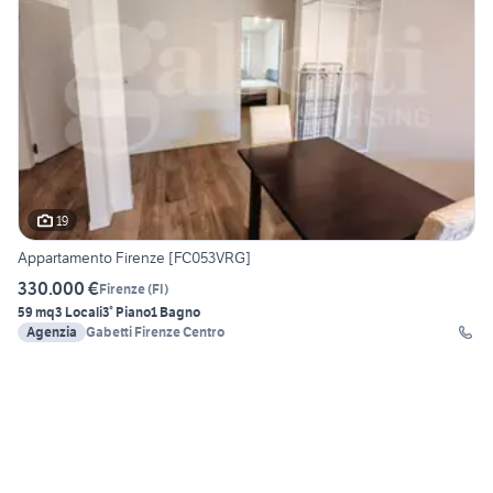
19
Appartamento Firenze [FC053VRG]
330.000 €
Firenze
(
FI
)
59 mq
3 Locali
3° Piano
1 Bagno
Agenzia
Gabetti Firenze Centro