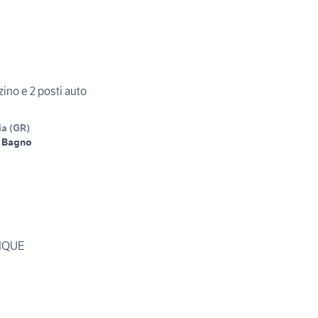
ino e 2 posti auto
ia
(
GR
)
 Bagno
IQUE