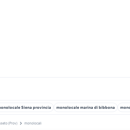
monolocale Siena provincia
monolocale marina di bibbona
mono
seto (Prov)
monolocali