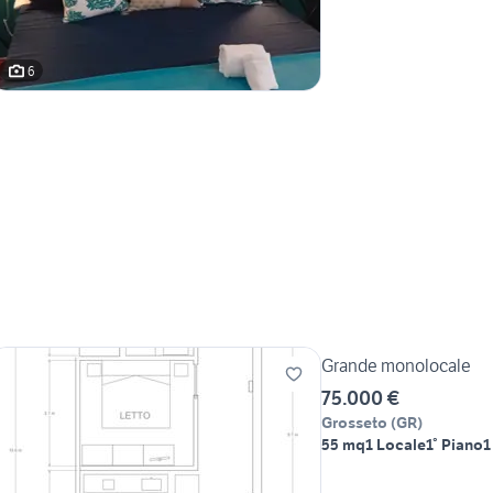
6
Grande monolocale
75.000 €
Grosseto
(
GR
)
55 mq
1 Locale
1° Piano
1