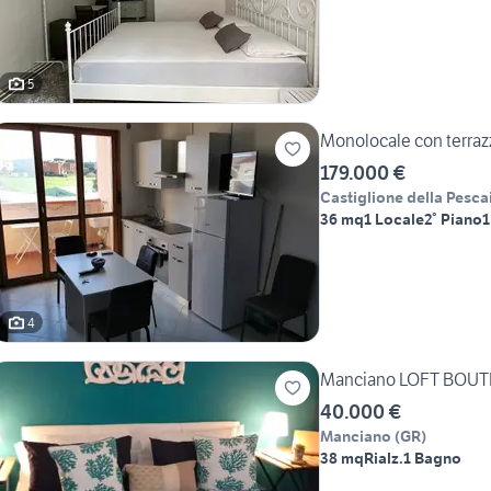
5
Monolocale con terrazz
179.000 €
Castiglione della Pesca
36 mq
1 Locale
2° Piano
1
4
Manciano LOFT BOUT
40.000 €
Manciano
(
GR
)
38 mq
Rialz.
1 Bagno