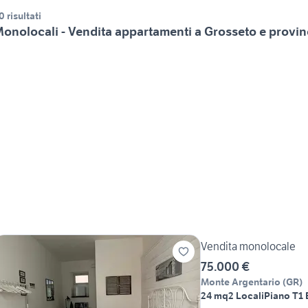
0 risultati
onolocali - Vendita appartamenti a Grosseto e provin
Vendita monolocale
75.000 €
Monte Argentario
(
GR
)
24 mq
2 Locali
Piano T
1