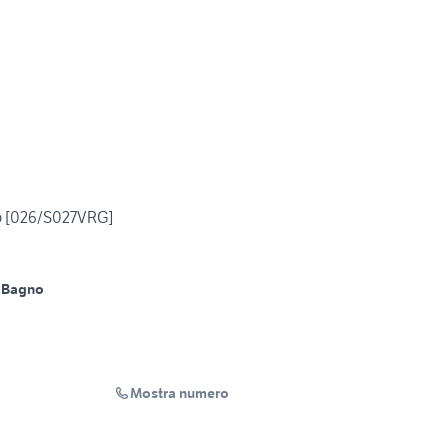
o [026/S027VRG]
 Bagno
Mostra numero