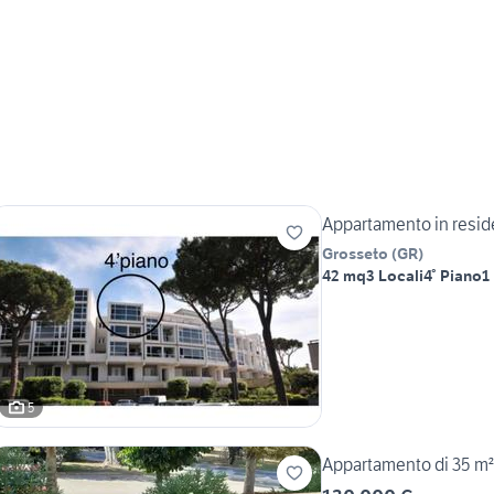
Appartamento in resid
Grosseto
(
GR
)
42 mq
3 Locali
4° Piano
1
5
Appartamento di 35 m² 