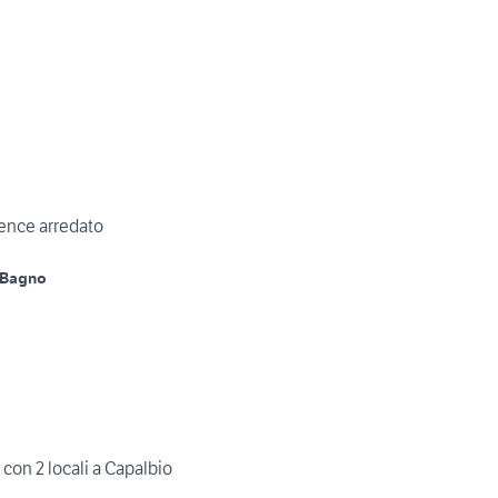
ence arredato
 Bagno
con 2 locali a Capalbio