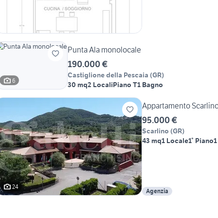
Punta Ala monolocale
190.000 €
Castiglione della Pescaia
(
GR
)
6
30 mq
2 Locali
Piano T
1 Bagno
Appartamento Scarlin
95.000 €
Scarlino
(
GR
)
43 mq
1 Locale
1° Piano
1
24
Agenzia