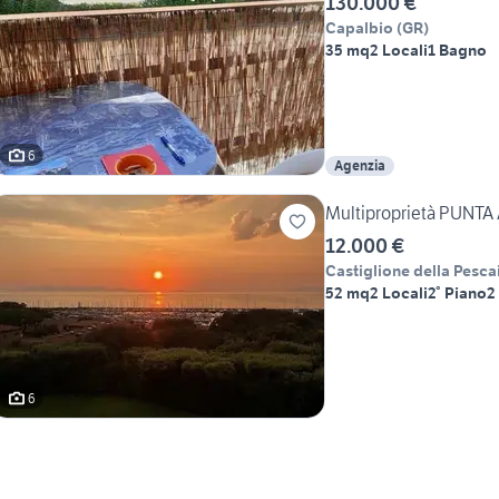
130.000 €
Capalbio
(
GR
)
35 mq
2 Locali
1 Bagno
6
Agenzia
Multiproprietà PUNTA
12.000 €
Castiglione della Pesca
52 mq
2 Locali
2° Piano
2
6