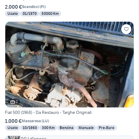
2.000 €
Scandicci
(
FI
)
Usato
01/1970
50000 Km
2
Fiat 500 (1968) - Da Restauro - Targhe Originali
1.000 €
Massarosa
(
LU
)
Usato
10/1960
300 Km
Benzina
Manuale
Pre-Euro
4