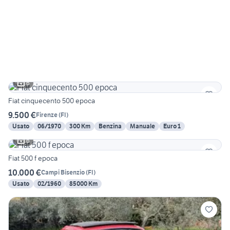
6
Fiat cinquecento 500 epoca
9.500 €
Firenze
(
FI
)
Usato
06/1970
300 Km
Benzina
Manuale
Euro 1
6
Fiat 500 f epoca
10.000 €
Campi Bisenzio
(
FI
)
Usato
02/1960
85000 Km