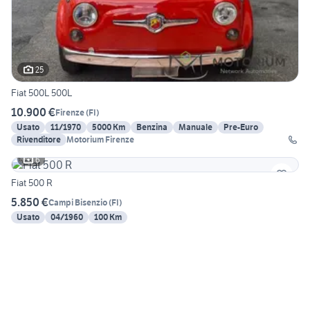
25
Fiat 500L 500L
10.900 €
Firenze
(
FI
)
Usato
11/1970
5000 Km
Benzina
Manuale
Pre-Euro
Rivenditore
Motorium Firenze
6
Fiat 500 R
5.850 €
Campi Bisenzio
(
FI
)
Usato
04/1960
100 Km