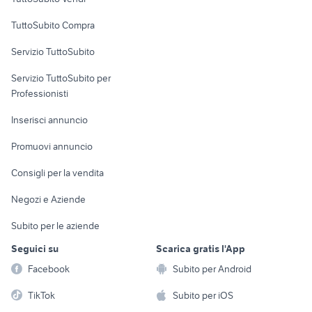
Uffici e Locali
TuttoSubito Compra
commerciali
Servizio TuttoSubito
elettronica
per la casa e la
sports e hobby
Servizio TuttoSubito per
persona
Informatica
Animali
Professionisti
Arredamento e
Console e
Accessori per
Casalinghi
Inserisci annuncio
Videogiochi
animali
Elettrodomestici
Promuovi annuncio
Audio/Video
Musica e Film
Giardino e Fai da te
Consigli per la vendita
Fotografia
Libri e Riviste
Abbigliamento e
Negozi e Aziende
Telefonia
Strumenti Musicali
Accessori
Subito per le aziende
Sports
Tutto per i bambini
Seguici su
Scarica gratis l'App
Biciclette
Facebook
Subito per Android
Collezionismo
TikTok
Subito per iOS