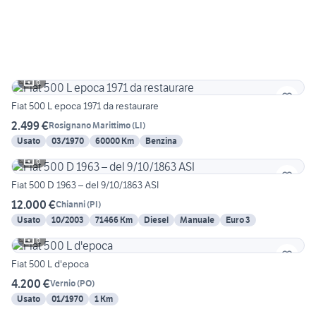
6
Fiat 500 L epoca 1971 da restaurare
2.499 €
Rosignano Marittimo
(
LI
)
Usato
03/1970
60000 Km
Benzina
6
Fiat 500 D 1963 – del 9/10/1863 ASI
12.000 €
Chianni
(
PI
)
Usato
10/2003
71466 Km
Diesel
Manuale
Euro 3
6
Fiat 500 L d'epoca
4.200 €
Vernio
(
PO
)
Usato
01/1970
1 Km