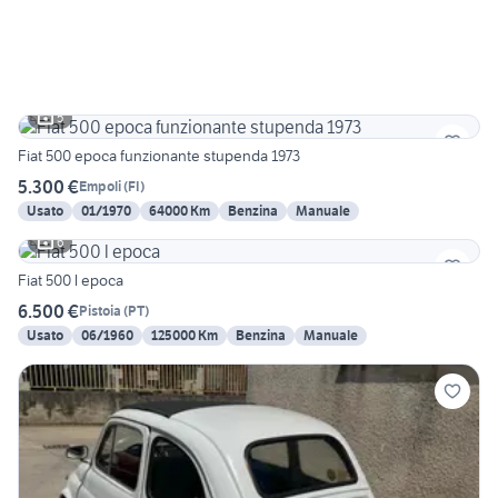
5
Fiat 500 epoca funzionante stupenda 1973
5.300 €
Empoli
(
FI
)
Usato
01/1970
64000 Km
Benzina
Manuale
6
Fiat 500 l epoca
6.500 €
Pistoia
(
PT
)
Usato
06/1960
125000 Km
Benzina
Manuale