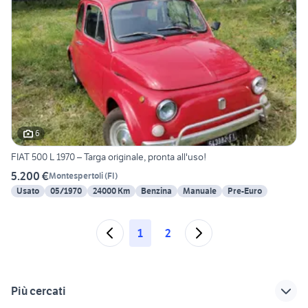
6
FIAT 500 L 1970 – Targa originale, pronta all'uso!
5.200 €
Montespertoli
(
FI
)
Usato
05/1970
24000 Km
Benzina
Manuale
Pre-Euro
1
2
Più cercati