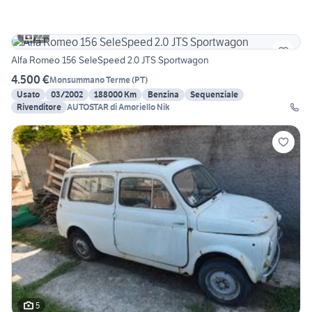
22
Alfa Romeo 156 SeleSpeed 2.0 JTS Sportwagon
4.500 €
Monsummano Terme
(
PT
)
Usato
03/2002
188000 Km
Benzina
Sequenziale
Rivenditore
AUTOSTAR di Amoriello Nik
5