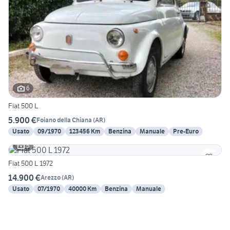
6
Fiat 500 L
5.900 €
Foiano della Chiana
(
AR
)
Usato
09/1970
123456 Km
Benzina
Manuale
Pre-Euro
5
Fiat 500 L 1972
14.900 €
Arezzo
(
AR
)
Usato
07/1970
40000 Km
Benzina
Manuale