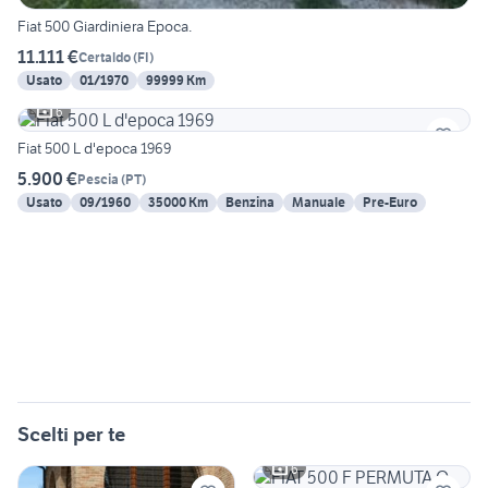
Fiat 500 Giardiniera Epoca.
11.111 €
Certaldo
(
FI
)
Usato
01/1970
99999 Km
6
Fiat 500 L d'epoca 1969
5.900 €
Pescia
(
PT
)
Usato
09/1960
35000 Km
Benzina
Manuale
Pre-Euro
Scelti per te
6