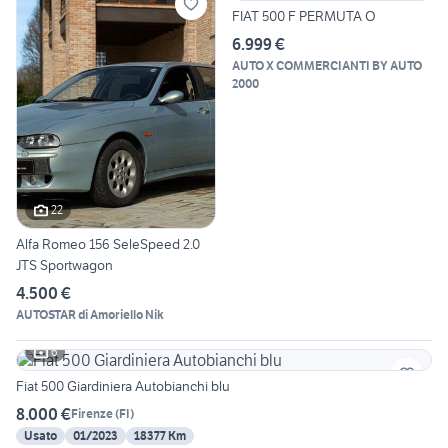
FIAT 500 F PERMUTA O
6.999 €
AUTO X COMMERCIANTI BY AUTO
2000
22
Alfa Romeo 156 SeleSpeed 2.0
JTS Sportwagon
4.500 €
AUTOSTAR di Amoriello Nik
6
Fiat 500 Giardiniera Autobianchi blu
8.000 €
Firenze
(
FI
)
Usato
01/2023
18377 Km