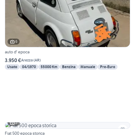
6
auto d' epoca
3.950 €
Arezzo
(
AR
)
Usato
04/1970
55000 Km
Benzina
Manuale
Pre-Euro
2
Fiat 500 epoca storica