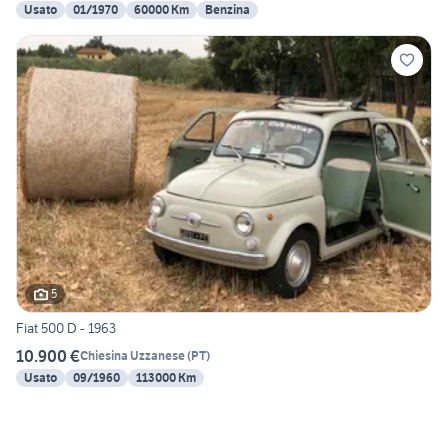
Usato
01/1970
60000 Km
Benzina
5
Fiat 500 D - 1963
10.900 €
Chiesina Uzzanese
(
PT
)
Usato
09/1960
113000 Km