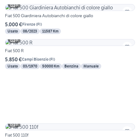
6
Fiat 500 Giardiniera Autobianchi di colore giallo
5.000 €
Firenze
(
FI
)
Usato
08/2023
11587 Km
6
Fiat 500 R
5.850 €
Campi Bisenzio
(
FI
)
Usato
03/1970
50000 Km
Benzina
Manuale
6
Fiat 500 110f