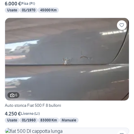
6.000 €
Pisa
(
PI
)
Usato
01/1970
45000 Km
6
Auto storica Fiat 500 F 8 bulloni
4.250 €
Livorno
(
LI
)
Usato
01/1960
83000 Km
Manuale