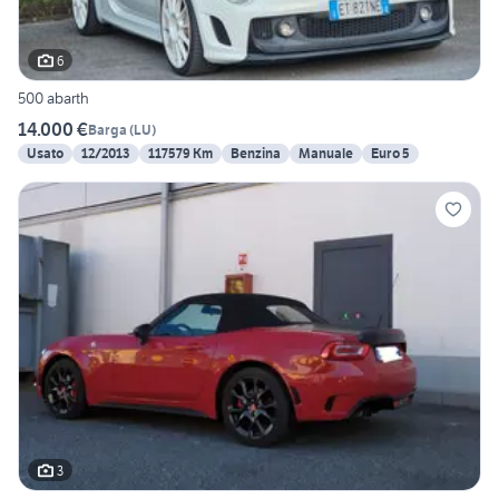
6
500 abarth
14.000 €
Barga
(
LU
)
Usato
12/2013
117579 Km
Benzina
Manuale
Euro 5
3