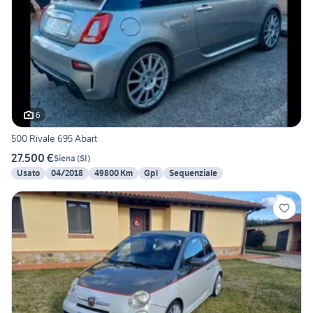
6
500 Rivale 695 Abart
27.500 €
Siena
(
SI
)
Usato
04/2018
49800 Km
Gpl
Sequenziale