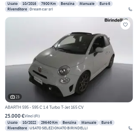
Usato
10/2016
7900 Km
Benzina
Manuale
Euro 6
Rivenditore
Dream car srl
23
ABARTH 595 - 595 C 1.4 Turbo T-Jet 165 CV
25.000 €
Vinci
(
FI
)
Usato
10/2022
29640 Km
Benzina
Manuale
Euro 6
Rivenditore
USATO SELEZIONATO BIRINDELLI