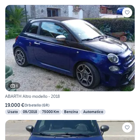
6
ABARTH Altro modello - 2018
19.000 €
Orbetello
(
GR
)
Usato
09/2018
75000 Km
Benzina
Automatico