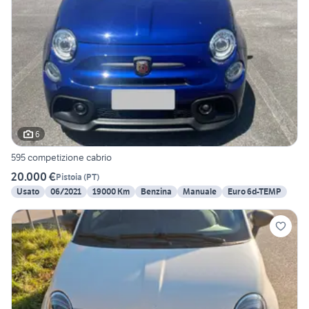
6
595 competizione cabrio
20.000 €
Pistoia
(
PT
)
Usato
06/2021
19000 Km
Benzina
Manuale
Euro 6d-TEMP