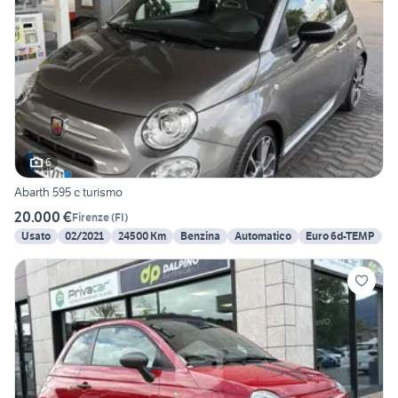
6
Abarth 595 c turismo
20.000 €
Firenze
(
FI
)
Usato
02/2021
24500 Km
Benzina
Automatico
Euro 6d-TEMP