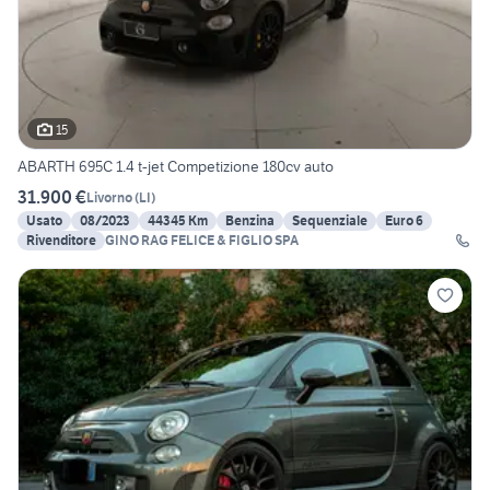
15
ABARTH 695C 1.4 t-jet Competizione 180cv auto
31.900 €
Livorno
(
LI
)
Usato
08/2023
44345 Km
Benzina
Sequenziale
Euro 6
Rivenditore
GINO RAG FELICE & FIGLIO SPA