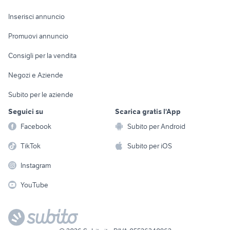
Arredamento e
Console e
Accessori per
Casalinghi
Inserisci annuncio
Videogiochi
animali
Elettrodomestici
Promuovi annuncio
Audio/Video
Musica e Film
Giardino e Fai da te
Consigli per la vendita
Fotografia
Libri e Riviste
Abbigliamento e
Negozi e Aziende
Telefonia
Strumenti Musicali
Accessori
Subito per le aziende
Sports
Tutto per i bambini
Seguici su
Scarica gratis l'App
Biciclette
Facebook
Subito per Android
Collezionismo
TikTok
Subito per iOS
Instagram
YouTube