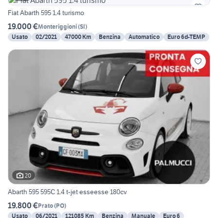
Fiat Abarth 595 1.4 turismo
19.000 €
Monteriggioni
(
SI
)
Usato
02/2021
47000 Km
Benzina
Automatico
Euro 6d-TEMP
20
Abarth 595 595C 1.4 t-jet esseesse 180cv
19.800 €
Prato
(
PO
)
Usato
06/2021
121085 Km
Benzina
Manuale
Euro 6