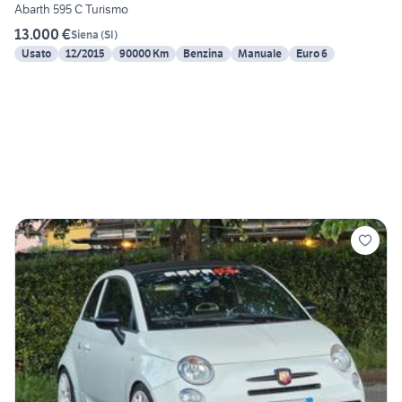
Abarth 595 C Turismo
13.000 €
Siena
(
SI
)
Usato
12/2015
90000 Km
Benzina
Manuale
Euro 6