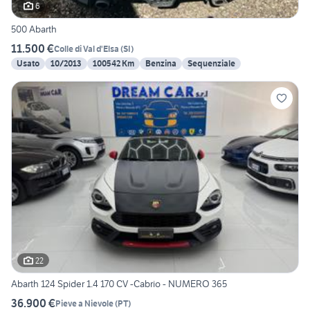
6
500 Abarth
11.500 €
Colle di Val d'Elsa
(
SI
)
Usato
10/2013
100542 Km
Benzina
Sequenziale
22
Abarth 124 Spider 1.4 170 CV -Cabrio - NUMERO 365
36.900 €
Pieve a Nievole
(
PT
)