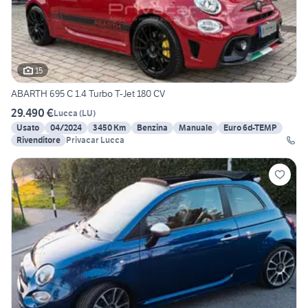
15
ABARTH 695 C 1.4 Turbo T-Jet 180 CV
29.490 €
Lucca
(
LU
)
Usato
04/2024
3450 Km
Benzina
Manuale
Euro 6d-TEMP
Rivenditore
Privacar Lucca