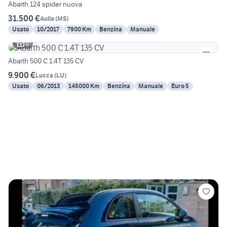
Abarth 124 spider nuova
31.500 €
Aulla
(
MS
)
Usato
10/2017
7900 Km
Benzina
Manuale
6
Abarth 500 C 1.4T 135 CV
9.900 €
Lucca
(
LU
)
Usato
06/2013
145000 Km
Benzina
Manuale
Euro 5