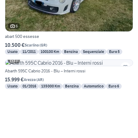
6
abart 500 essesse
10.500 €
Scarlino
(
GR
)
Usato
11/2011
100100 Km
Benzina
Sequenziale
Euro 5
3
Abarth 595C Cabrio 2016 - Blu – Interni rossi
15.999 €
Arezzo
(
AR
)
Usato
01/2016
135000 Km
Benzina
Automatico
Euro 6