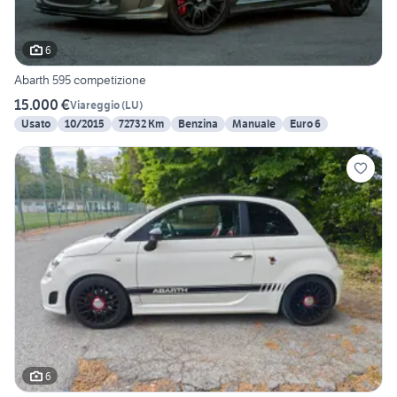
6
Abarth 595 competizione
15.000 €
Viareggio
(
LU
)
Usato
10/2015
72732 Km
Benzina
Manuale
Euro 6
6