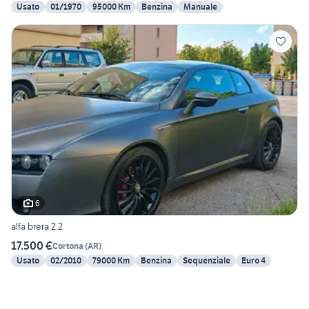
Usato
01/1970
95000 Km
Benzina
Manuale
6
alfa brera 2.2
17.500 €
Cortona
(
AR
)
Usato
02/2010
79000 Km
Benzina
Sequenziale
Euro 4