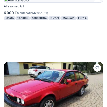
Alfa romeo GT
6.000 €
Montecatini-Terme
(
PT
)
Usato
11/2006
188000 Km
Diesel
Manuale
Euro 4