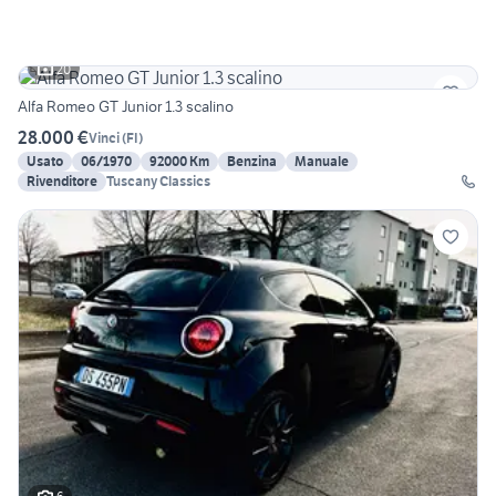
20
Alfa Romeo GT Junior 1.3 scalino
28.000 €
Vinci
(
FI
)
Usato
06/1970
92000 Km
Benzina
Manuale
Rivenditore
Tuscany Classics