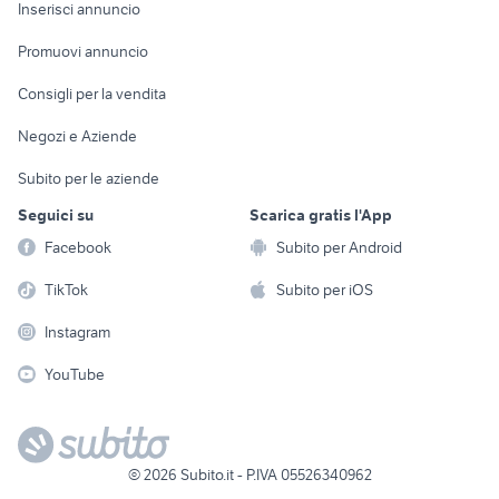
Console e
Accessori per
Casalinghi
Inserisci annuncio
Videogiochi
animali
Elettrodomestici
Promuovi annuncio
Audio/Video
Musica e Film
Giardino e Fai da te
Consigli per la vendita
Fotografia
Libri e Riviste
Abbigliamento e
Negozi e Aziende
Telefonia
Strumenti Musicali
Accessori
Subito per le aziende
Sports
Tutto per i bambini
Seguici su
Scarica gratis l'App
Biciclette
Facebook
Subito per Android
Collezionismo
TikTok
Subito per iOS
Instagram
YouTube
©
2026
Subito.it - P.IVA 05526340962