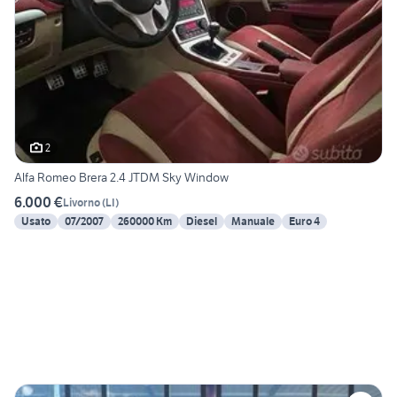
2
Alfa Romeo Brera 2.4 JTDM Sky Window
6.000 €
Livorno
(
LI
)
Usato
07/2007
260000 Km
Diesel
Manuale
Euro 4