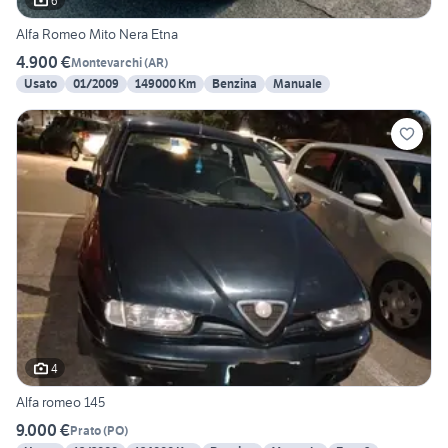
6
Alfa Romeo Mito Nera Etna
4.900 €
Montevarchi
(
AR
)
Usato
01/2009
149000 Km
Benzina
Manuale
4
Alfa romeo 145
9.000 €
Prato
(
PO
)