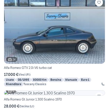
24
Alfa Romeo GTV 2.0i V6 turbo cat
17.000 €
Vinci
(
FI
)
Usato
08/1995
80000 Km
Benzina
Manuale
Euro 1
Rivenditore
Tuscany Classics
5
Alfa Romeo Gt Junior 1.300 Scalino 1970
28.000 €
Cecina
(
LI
)