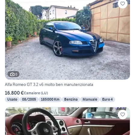
6
Alfa Romeo GT 3.2 v6 molto ben manutenzionata
16.800 €
Camaiore
(
LU
)
Usato
08/2005
185000 Km
Benzina
Manuale
Euro 4