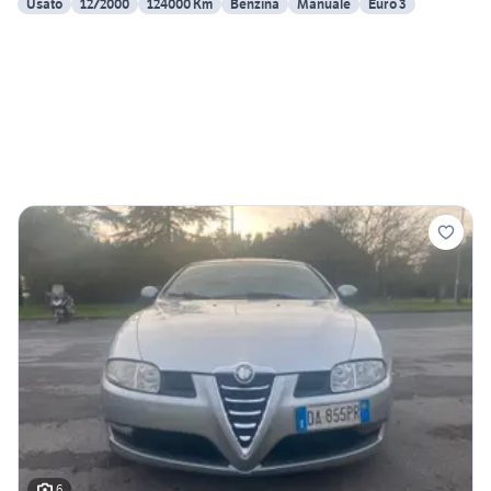
Usato
12/2000
124000 Km
Benzina
Manuale
Euro 3
6