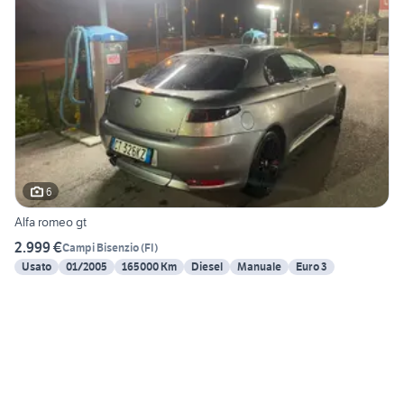
6
Alfa romeo gt
2.999 €
Campi Bisenzio
(
FI
)
Usato
01/2005
165000 Km
Diesel
Manuale
Euro 3