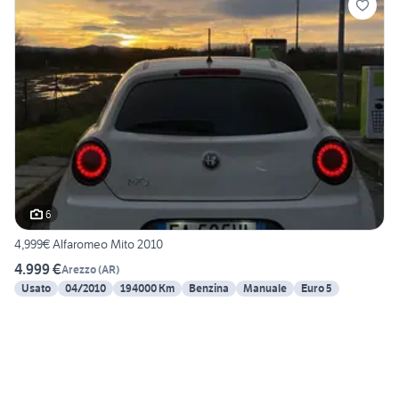
6
4,999€ Alfaromeo Mito 2010
4.999 €
Arezzo
(
AR
)
Usato
04/2010
194000 Km
Benzina
Manuale
Euro 5