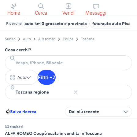
Home
Cerca
Vendi
Messaggi
auto km 0 grosseto e provincia
futurauto auto Pisa pr
Ricerche
Subito
Auto
Alfa romeo
Coupé
Toscana
Cosa cerchi?
Filtri +2
Auto
Salva ricerca
Dal più recente
33 risultati
ALFA ROMEO Coupé usata in vendita in Toscana