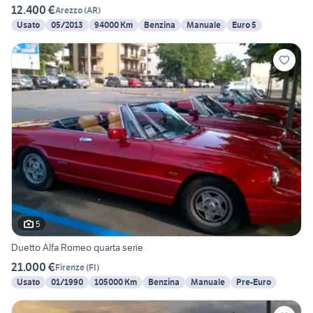
12.400 €
Arezzo
(
AR
)
Usato
05/2013
94000 Km
Benzina
Manuale
Euro 5
5
Duetto Alfa Romeo quarta serie
21.000 €
Firenze
(
FI
)
Usato
01/1990
105000 Km
Benzina
Manuale
Pre-Euro