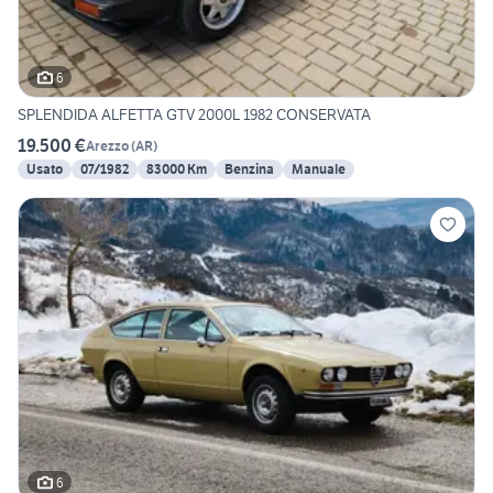
6
SPLENDIDA ALFETTA GTV 2000L 1982 CONSERVATA
19.500 €
Arezzo
(
AR
)
Usato
07/1982
83000 Km
Benzina
Manuale
6