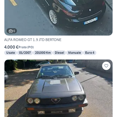
6
ALFA ROMEO GT 1..9 JTD BERTONE
4.000 €
Prato
(
PO
)
Usato
01/2007
201000 Km
Diesel
Manuale
Euro 4