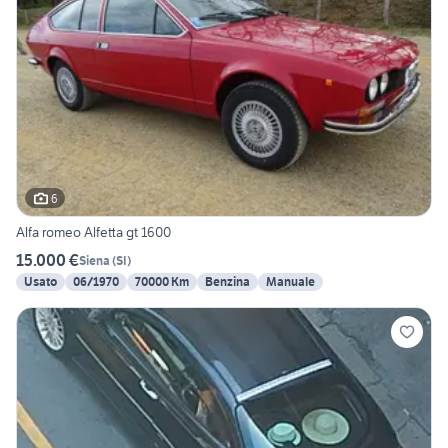
6
Alfa romeo Alfetta gt 1600
15.000 €
Siena
(
SI
)
Usato
06/1970
70000 Km
Benzina
Manuale