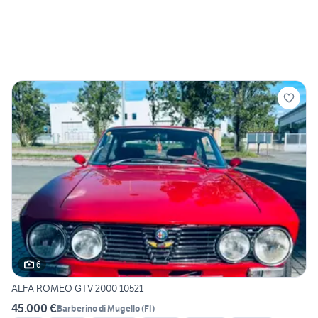
6
ALFA ROMEO GTV 2000 10521
45.000 €
Barberino di Mugello
(
FI
)