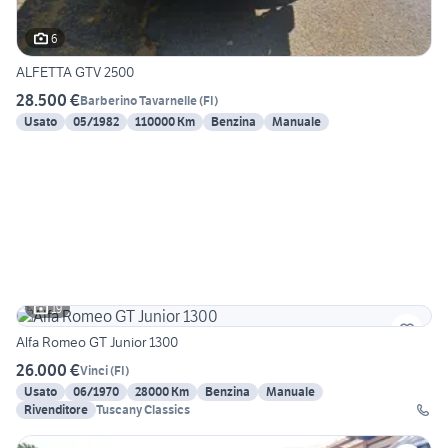
6
ALFETTA GTV 2500
28.500 €
Barberino Tavarnelle
(
FI
)
Usato
05/1982
110000 Km
Benzina
Manuale
19
Alfa Romeo GT Junior 1300
26.000 €
Vinci
(
FI
)
Usato
06/1970
28000 Km
Benzina
Manuale
Rivenditore
Tuscany Classics