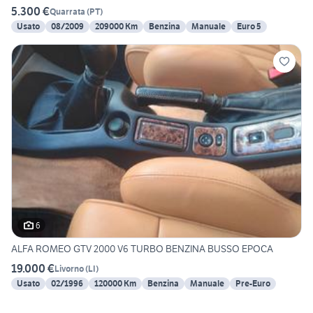
5.300 €
Quarrata
(
PT
)
Usato
08/2009
209000 Km
Benzina
Manuale
Euro 5
6
ALFA ROMEO GTV 2000 V6 TURBO BENZINA BUSSO EPOCA
19.000 €
Livorno
(
LI
)
Usato
02/1996
120000 Km
Benzina
Manuale
Pre-Euro