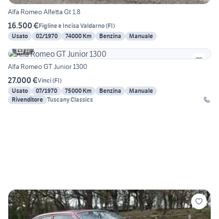
Alfa Romeo Alfetta Gt 1.8
16.500 €
Figline e Incisa Valdarno
(
FI
)
Usato
02/1970
74000 Km
Benzina
Manuale
17
Alfa Romeo GT Junior 1300
27.000 €
Vinci
(
FI
)
Usato
07/1970
75000 Km
Benzina
Manuale
Rivenditore
Tuscany Classics