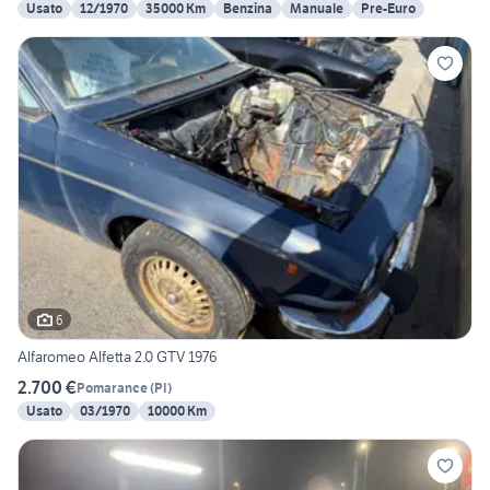
Usato
12/1970
35000 Km
Benzina
Manuale
Pre-Euro
6
Alfaromeo Alfetta 2.0 GTV 1976
2.700 €
Pomarance
(
PI
)
Usato
03/1970
10000 Km