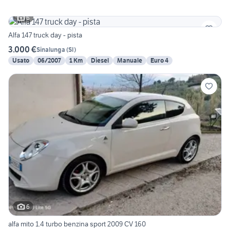
6
Alfa 147 truck day - pista
3.000 €
Sinalunga
(
SI
)
Usato
06/2007
1 Km
Diesel
Manuale
Euro 4
6
alfa mito 1.4 turbo benzina sport 2009 CV 160