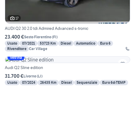
17
AUDI Q2 30 2.0 tdi Admired Advanced s-tronic
23.400 €
Sesto Fiorentino
(
FI
)
Usato
07/2021
53723 Km
Diesel
Automatico
Euro 6
Rivenditore
Car Village
Vetrina
Audi Q2 Sline edition
31.700 €
Livorno
(
LI
)
Usato
07/2024
26435 Km
Diesel
Sequenziale
Euro 6d-TEMP