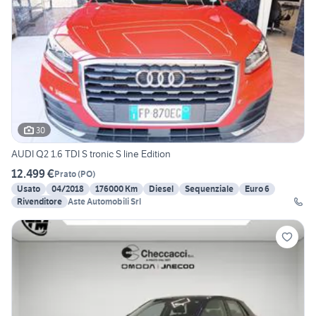
30
AUDI Q2 1.6 TDI S tronic S line Edition
12.499 €
Prato
(
PO
)
Usato
04/2018
176000 Km
Diesel
Sequenziale
Euro 6
Rivenditore
Aste Automobili Srl