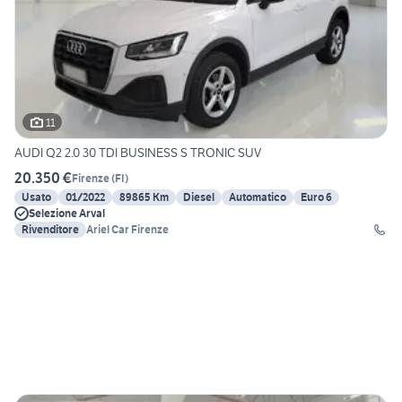
11
AUDI Q2 2.0 30 TDI BUSINESS S TRONIC SUV
20.350 €
Firenze
(
FI
)
Usato
01/2022
89865 Km
Diesel
Automatico
Euro 6
Selezione Arval
Rivenditore
Ariel Car Firenze