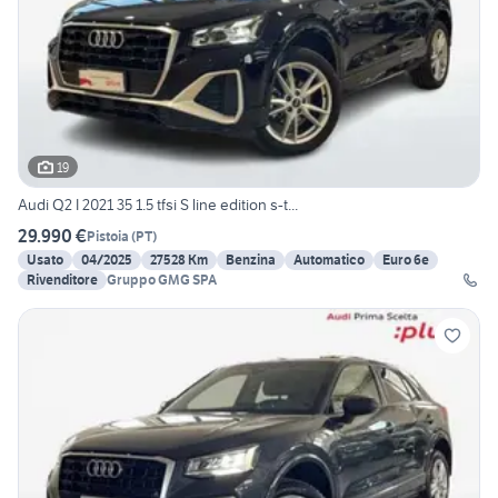
19
Audi Q2 I 2021 35 1.5 tfsi S line edition s-t...
29.990 €
Pistoia
(
PT
)
Usato
04/2025
27528 Km
Benzina
Automatico
Euro 6e
Rivenditore
Gruppo GMG SPA