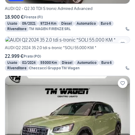
AUDI Q2 - Q2 30 TDI S tronic Admired Advanced
18.900 €
Firenze
(
FI
)
Usato
09/2021
97234 Km
Diesel
Automatico
Euro 6
Rivenditore
TM WAGEN FIRENZE SRL
AUDI Q2 2024 35 2.0 tdi s-tronic *SOLI 55.000 KM *
22.999 €
Prato
(
PO
)
Usato
02/2024
55000 Km
Diesel
Automatico
Euro 6
Rivenditore
Checcacci Gruppo TM Wagen