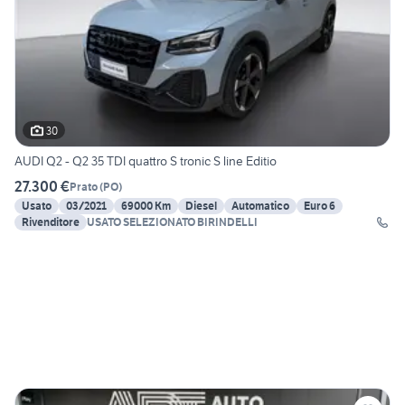
30
AUDI Q2 - Q2 35 TDI quattro S tronic S line Editio
27.300 €
Prato
(
PO
)
Usato
03/2021
69000 Km
Diesel
Automatico
Euro 6
Rivenditore
USATO SELEZIONATO BIRINDELLI