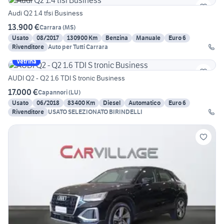
Audi Q2 1.4 tfsi Business
13.900 €
Carrara
(
MS
)
Usato
08/2017
130900 Km
Benzina
Manuale
Euro 6
Rivenditore
Auto per Tutti Carrara
Vetrina
AUDI Q2 - Q2 1.6 TDI S tronic Business
17.000 €
Capannori
(
LU
)
Usato
06/2018
83400 Km
Diesel
Automatico
Euro 6
Rivenditore
USATO SELEZIONATO BIRINDELLI