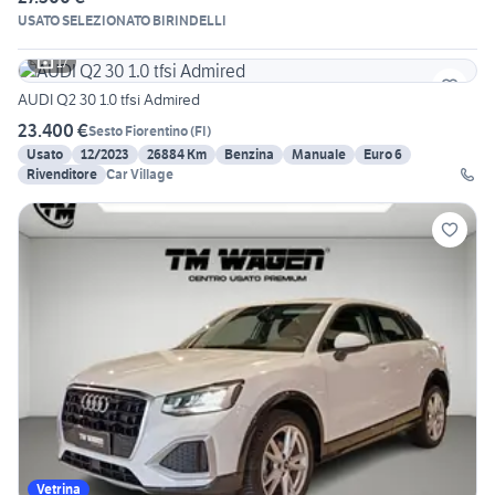
USATO SELEZIONATO BIRINDELLI
17
AUDI Q2 30 1.0 tfsi Admired
23.400 €
Sesto Fiorentino
(
FI
)
Usato
12/2023
26884 Km
Benzina
Manuale
Euro 6
Rivenditore
Car Village
Vetrina