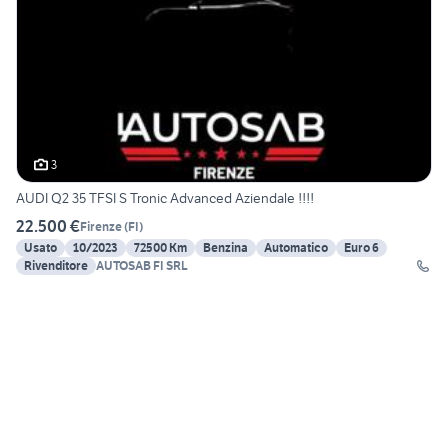
3
AUDI Q2 35 TFSI S Tronic Advanced Aziendale !!!!
22.500 €
Firenze
(
FI
)
Usato
10/2023
72500 Km
Benzina
Automatico
Euro 6
Rivenditore
AUTOSAB FI SRL