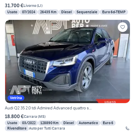
31.700 €
Livorno
(
LI
)
Usato
07/2024
26435 Km
Diesel
Sequenziale
Euro 6d-TEMP
Vetrina
Audi Q2 35 2.0 tdi Admired Advanced quattro s...
18.800 €
Carrara
(
MS
)
Usato
03/2022
128890 Km
Diesel
Automatico
Euro 6
Rivenditore
Auto per Tutti Carrara