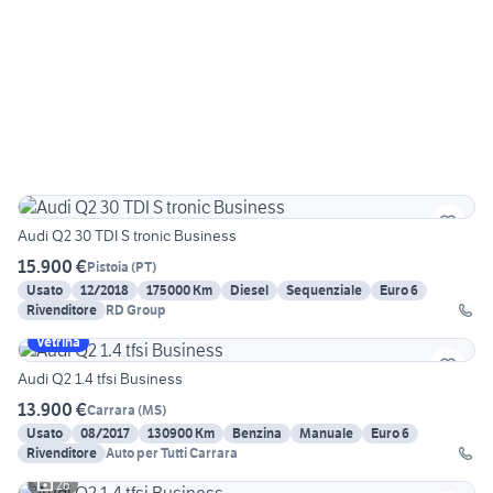
Audi Q2 30 TDI S tronic Business
15.900 €
Pistoia
(
PT
)
Usato
12/2018
175000 Km
Diesel
Sequenziale
Euro 6
Rivenditore
RD Group
Vetrina
Audi Q2 1.4 tfsi Business
13.900 €
Carrara
(
MS
)
Usato
08/2017
130900 Km
Benzina
Manuale
Euro 6
Rivenditore
Auto per Tutti Carrara
26