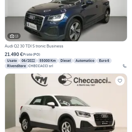
13
Audi Q2 30 TDI S tronic Business
21.490 €
Prato
(
PO
)
Usato
06/2022
55000 Km
Diesel
Automatico
Euro 6
Rivenditore
CHECCACCI srl