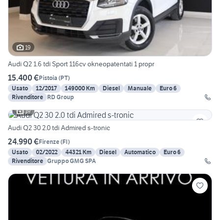
19
Audi Q2 1.6 tdi Sport 116cv okneopatentati 1 propr
15.400 €
Pistoia
(
PT
)
Usato
12/2017
149000 Km
Diesel
Manuale
Euro 6
Rivenditore
RD Group
19
Audi Q2 30 2.0 tdi Admired s-tronic
24.990 €
Firenze
(
FI
)
Usato
02/2022
44321 Km
Diesel
Automatico
Euro 6
Rivenditore
Gruppo GMG SPA