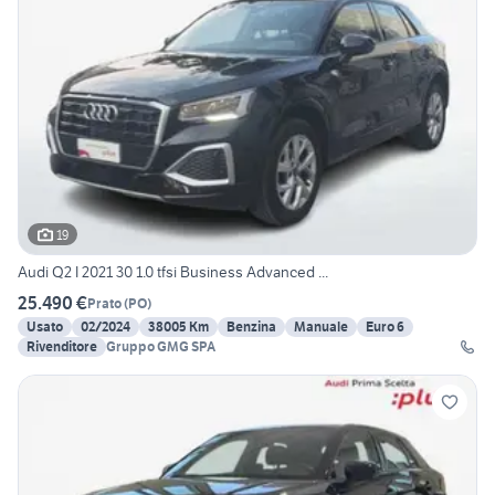
19
Audi Q2 I 2021 30 1.0 tfsi Business Advanced ...
25.490 €
Prato
(
PO
)
Usato
02/2024
38005 Km
Benzina
Manuale
Euro 6
Rivenditore
Gruppo GMG SPA