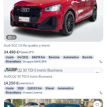
18
Audi SQ2 2.0 tfsi quattro s-tronic
34.490 €
Pistoia
(
PT
)
Usato
04/2021
66678 Km
Benzina
Automatico
Euro 6e
Rivenditore
Gruppo GMG SPA
20
AUDI Q2 30 TDI S tronic Business
14.250 €
Livorno
(
LI
)
Usato
2019
118333 Km
Diesel
Automatico
Rivenditore
Vroom Livorno