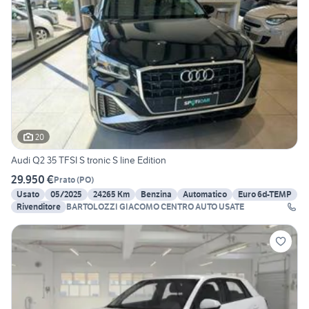
20
Audi Q2 35 TFSI S tronic S line Edition
29.950 €
Prato
(
PO
)
Usato
05/2025
24265 Km
Benzina
Automatico
Euro 6d-TEMP
Rivenditore
BARTOLOZZI GIACOMO CENTRO AUTO USATE