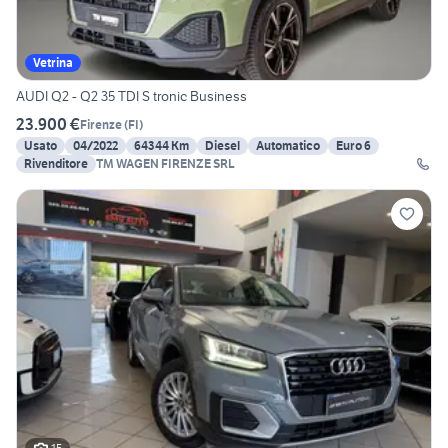
Vetrina
AUDI Q2 - Q2 35 TDI S tronic Business
23.900 €
Firenze
(
FI
)
Usato
04/2022
64344 Km
Diesel
Automatico
Euro 6
Rivenditore
TM WAGEN FIRENZE SRL