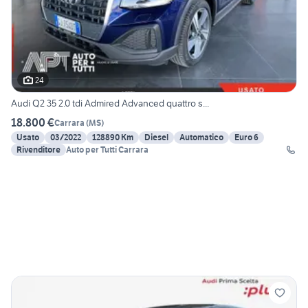
24
Audi Q2 35 2.0 tdi Admired Advanced quattro s...
18.800 €
Carrara
(
MS
)
Usato
03/2022
128890 Km
Diesel
Automatico
Euro 6
Rivenditore
Auto per Tutti Carrara