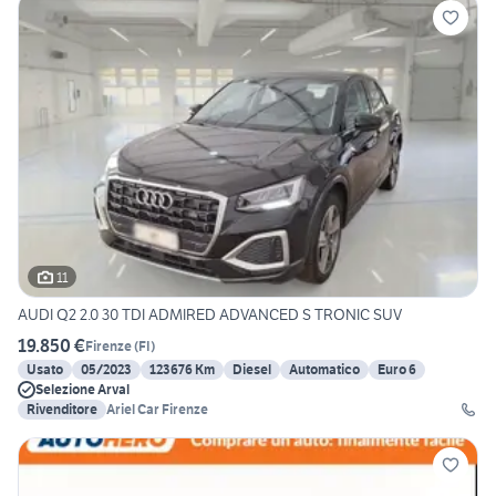
11
AUDI Q2 2.0 30 TDI ADMIRED ADVANCED S TRONIC SUV
19.850 €
Firenze
(
FI
)
Usato
05/2023
123676 Km
Diesel
Automatico
Euro 6
Selezione Arval
Rivenditore
Ariel Car Firenze