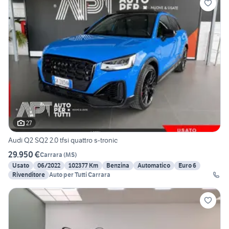
27
Audi Q2 SQ2 2.0 tfsi quattro s-tronic
29.950 €
Carrara
(
MS
)
Usato
06/2022
102377 Km
Benzina
Automatico
Euro 6
Rivenditore
Auto per Tutti Carrara