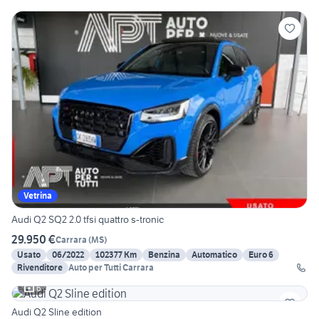
Vetrina
Audi Q2 SQ2 2.0 tfsi quattro s-tronic
29.950 €
Carrara
(
MS
)
Usato
06/2022
102377 Km
Benzina
Automatico
Euro 6
Rivenditore
Auto per Tutti Carrara
6
Audi Q2 Sline edition