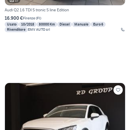
15
Audi Q2 1.6 TDI S tronic S line Edition
16.900 €
Firenze
(
FI
)
Usato
10/2018
80000 Km
Diesel
Manuale
Euro 6
Rivenditore
EMV AUTO srl