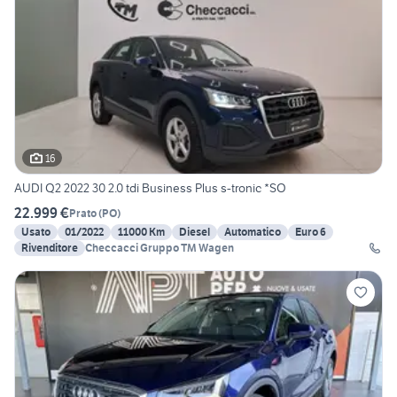
16
AUDI Q2 2022 30 2.0 tdi Business Plus s-tronic *SO
22.999 €
Prato
(
PO
)
Usato
01/2022
11000 Km
Diesel
Automatico
Euro 6
Rivenditore
Checcacci Gruppo TM Wagen