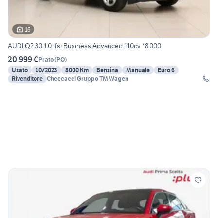
16
AUDI Q2 30 1.0 tfsi Business Advanced 110cv *8.000
20.999 €
Prato
(
PO
)
Usato
10/2023
8000 Km
Benzina
Manuale
Euro 6
Rivenditore
Checcacci Gruppo TM Wagen