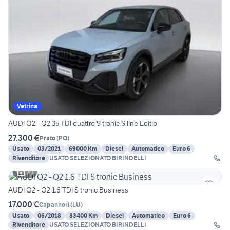
Vetrina
AUDI Q2 - Q2 35 TDI quattro S tronic S line Editio
27.300 €
Prato
(
PO
)
Usato
03/2021
69000 Km
Diesel
Automatico
Euro 6
Rivenditore
USATO SELEZIONATO BIRINDELLI
20
AUDI Q2 - Q2 1.6 TDI S tronic Business
17.000 €
Capannori
(
LU
)
Usato
06/2018
83400 Km
Diesel
Automatico
Euro 6
Rivenditore
USATO SELEZIONATO BIRINDELLI