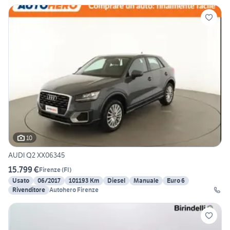
10
AUDI Q2 XX06345
15.799 €
Firenze
(
FI
)
Usato
06/2017
101193 Km
Diesel
Manuale
Euro 6
Rivenditore
Autohero Firenze