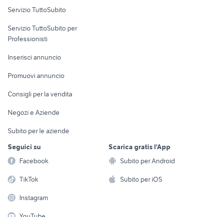
Servizio TuttoSubito
elettronica
per la casa e la
sports e hobby
Servizio TuttoSubito per
persona
Informatica
Animali
Professionisti
Arredamento e
Console e
Accessori per
Casalinghi
Inserisci annuncio
Videogiochi
animali
Elettrodomestici
Promuovi annuncio
Audio/Video
Musica e Film
Giardino e Fai da te
Consigli per la vendita
Fotografia
Libri e Riviste
Abbigliamento e
Negozi e Aziende
Telefonia
Strumenti Musicali
Accessori
Subito per le aziende
Sports
Tutto per i bambini
Seguici su
Scarica gratis l'App
Biciclette
Facebook
Subito per Android
Collezionismo
TikTok
Subito per iOS
Instagram
YouTube