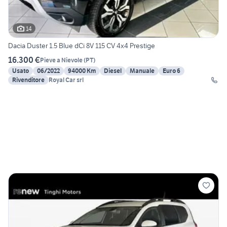
14
Dacia Duster 1.5 Blue dCi 8V 115 CV 4x4 Prestige
16.300 €
Pieve a Nievole
(
PT
)
Usato
06/2022
94000 Km
Diesel
Manuale
Euro 6
Rivenditore
Royal Car srl