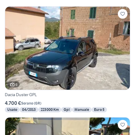
6
Dacia Duster GPL
4.700 €
Sorano
(
GR
)
Usato
04/2013
223000 Km
Gpl
Manuale
Euro 5