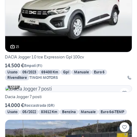
15
DACIA Jogger 1.0 tce Expression Gpl 100cv
14.500 €
Empoli
(
FI
)
Usato
09/2023
69400 Km
Gpl
Manuale
Euro 6
Rivenditore
TINGHI MOTORS
6
Dacia Jogger 7 posti
14.000 €
Roccastrada
(
GR
)
Usato
05/2022
83612 Km
Benzina
Manuale
Euro 6d-TEMP