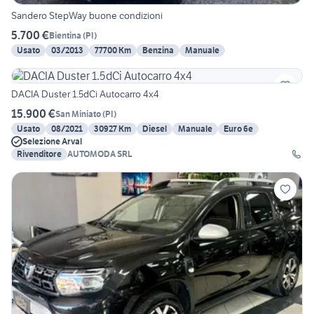
Sandero StepWay buone condizioni
5.700 €
Bientina
(
PI
)
Usato
03/2013
77700 Km
Benzina
Manuale
DACIA Duster 1.5dCi Autocarro 4x4
15.900 €
San Miniato
(
PI
)
Usato
08/2021
30927 Km
Diesel
Manuale
Euro 6e
Selezione Arval
Rivenditore
AUTOMODA SRL