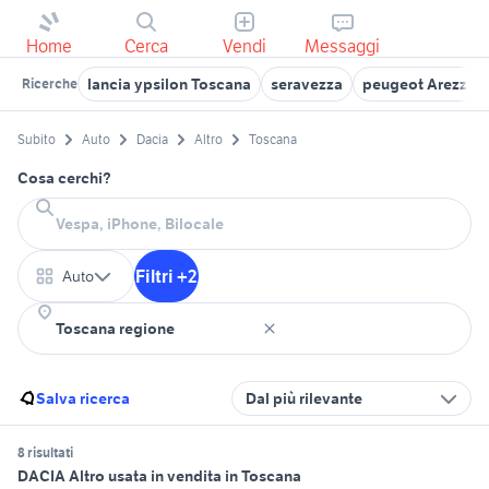
Home
Cerca
Vendi
Messaggi
lancia ypsilon Toscana
seravezza
peugeot Arezzo p
Ricerche
Subito
Auto
Dacia
Altro
Toscana
Cosa cerchi?
Filtri +2
Auto
Salva ricerca
Dal più rilevante
8 risultati
DACIA Altro usata in vendita in Toscana