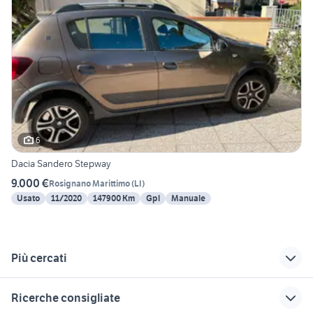
6
Dacia Sandero Stepway
9.000 €
Rosignano Marittimo
(
LI
)
Usato
11/2020
147900 Km
Gpl
Manuale
Più cercati
Correlati
Richerche simili
Suggerimenti
Ricerche consigliate
opel massarosa
mitsubishi lancer
hummer h2