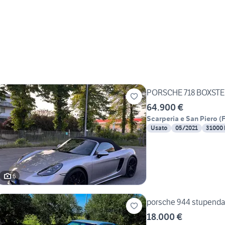
PORSCHE 718 BOXST
64.900 €
Scarperia e San Piero
(
F
Usato
05/2021
31000
6
porsche 944 stupenda
18.000 €