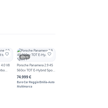
29
 4.0 V8
Porsche Panamera 2.9 4S
urbo
560cv TOT E-Hybrid Sport
T
74.999 €
Euro Car Reggio Emilia-Auto
Multimarca