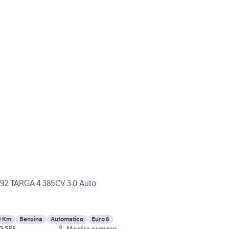
992 TARGA 4 385CV 3.0 Auto
9 Km
Benzina
Automatico
Euro 6
Mostra numero
G SPA