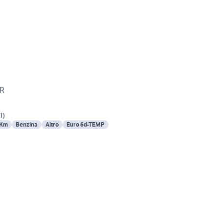
ER
I
)
 Km
Benzina
Altro
Euro 6d-TEMP