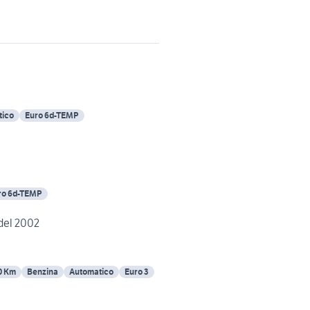
tico
Euro 6d-TEMP
ro 6d-TEMP
 del 2002
0 Km
Benzina
Automatico
Euro 3