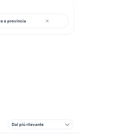
Dal più rilevante