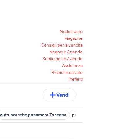
Modelli auto
Magazine
Consigli per la vendita
Negozi e Aziende
Subito per le Aziende
Assistenza
Ricerche salvate
Preferiti
Vendi
auto porsche panamera Toscana
porsche macan Toscana
porsc