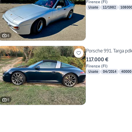
Firenze
(
FI
)
Usato
12/1982
10800
6
Porsche 991. Targa pd
117.000 €
Firenze
(
FI
)
Usato
04/2014
40000
6