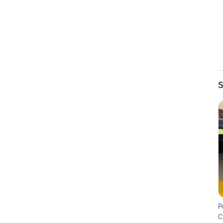
S
P
C