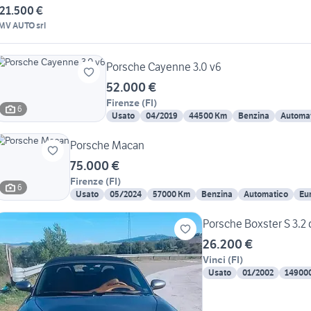
LIFT*SCARICH
21.500 €
MV AUTO srl
Porsche Cayenne 3.0 v6
52.000 €
Firenze
(
FI
)
6
Usato
04/2019
44500 Km
Benzina
Automa
Porsche Macan
75.000 €
Firenze
(
FI
)
6
Usato
05/2024
57000 Km
Benzina
Automatico
Eu
Porsche Boxster S 3.2
26.200 €
Vinci
(
FI
)
Usato
01/2002
14900