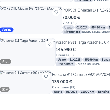
PORSCHE Macan 1ªs. '13-'25
70.000 €
Vinci
(
FI
)
Usato
01/2024
55430 Km
Vetrina
Rivenditore
USATO SELEZIONAT
Porsche 911 Targa Porsche 3.0 4
145.990 €
Firenze
(
FI
)
Usato
11/2023
35199 Km
Benzi
20
Rivenditore
Gruppo GMG SPA
Porsche 911 Carrera (992) MY202
135.000 €
Calenzano
(
FI
)
6
Usato
01/2024
11000 Km
Benzina