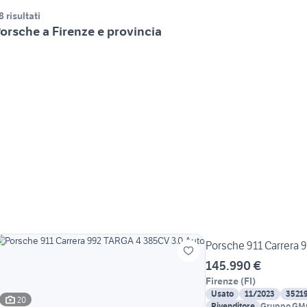
8 risultati
orsche a Firenze e provincia
Porsche 911 Carrera 
145.990 €
Firenze
(
FI
)
Usato
11/2023
3521
20
Rivenditore
Gruppo GM