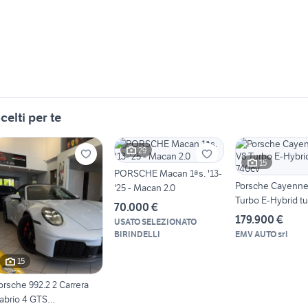
celti per te
29
15
PORSCHE Macan 1ªs. '13-
Porsche Cayenne
'25 - Macan 2.0
Turbo E-Hybrid t
70.000 €
740cv
179.900 €
USATO SELEZIONATO
BIRINDELLI
EMV AUTO srl
15
orsche 992.2 2 Carrera
abrio 4 GTS