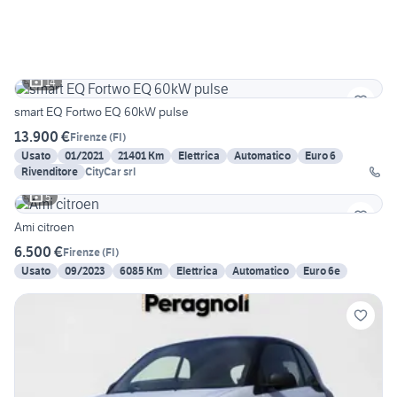
14
smart EQ Fortwo EQ 60kW pulse
13.900 €
Firenze
(
FI
)
Usato
01/2021
21401 Km
Elettrica
Automatico
Euro 6
Rivenditore
CityCar srl
5
Ami citroen
6.500 €
Firenze
(
FI
)
Usato
09/2023
6085 Km
Elettrica
Automatico
Euro 6e