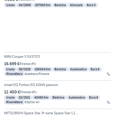
Usato
04/2000
207000 Km
Benzina
Manuale
Euro 3
10
MINI Cooper S SV37373
16.699 €
Firenze
(
FI
)
Usato
09/2020
105044 Km
Benzina
Automatico
Euro 6
Rivenditore
Autohero Firenze
15
smart EQ Fortwo EQ 60kW passion
12.400 €
Firenze
(
FI
)
Usato
02/2021
40498 Km
Elettrica
Automatico
Euro 6
Rivenditore
CityCar srl
14
MITSUBISHI Space Star 3ª serie Space Star 1.2 ...