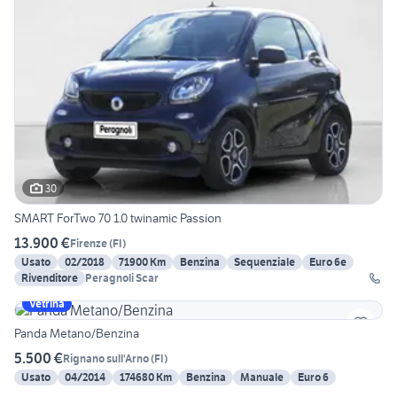
30
SMART ForTwo 70 1.0 twinamic Passion
13.900 €
Firenze
(
FI
)
Usato
02/2018
71900 Km
Benzina
Sequenziale
Euro 6e
Rivenditore
Peragnoli Scar
Vetrina
Panda Metano/Benzina
5.500 €
Rignano sull'Arno
(
FI
)
Usato
04/2014
174680 Km
Benzina
Manuale
Euro 6