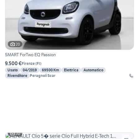
20
SMART ForTwo EQ Passion
9.500 €
Firenze
(
FI
)
Usato
04/2019
69500 Km
Elettrica
Automatico
Rivenditore
Peragnoli Scar
20