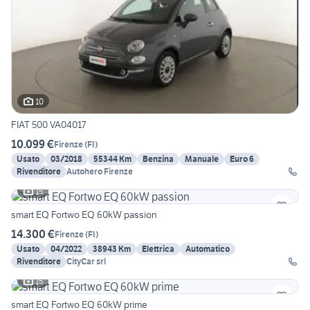
10
FIAT 500 VA04017
10.099 €
Firenze
(
FI
)
Usato
03/2018
55344 Km
Benzina
Manuale
Euro 6
Rivenditore
Autohero Firenze
15
smart EQ Fortwo EQ 60kW passion
14.300 €
Firenze
(
FI
)
Usato
04/2022
38943 Km
Elettrica
Automatico
Rivenditore
CityCar srl
15
smart EQ Fortwo EQ 60kW prime