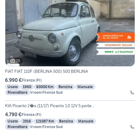
20
FIAT FIAT 110F (BERLINA 500) 500 BERLINA
6.990 €
Firenze
(
FI
)
Usato
1960
60000 Km
Benzina
Manuale
Rivenditore
Vroom Firenze Sud
20
KIA Picanto 2�s.(11/17) Picanto 1.0 12V 5 porte...
4.790 €
Firenze
(
FI
)
Usato
2016
121087 Km
Benzina
Manuale
Rivenditore
Vroom Firenze Sud