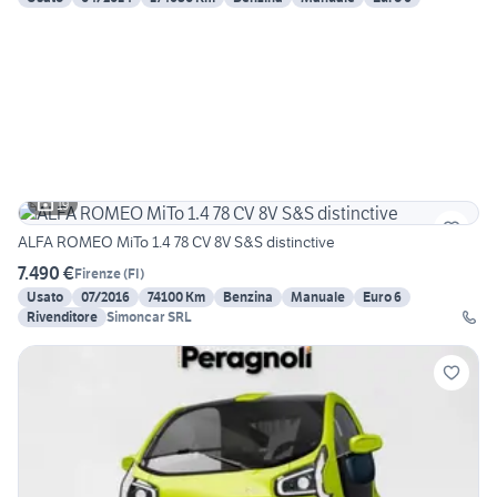
19
ALFA ROMEO MiTo 1.4 78 CV 8V S&S distinctive
7.490 €
Firenze
(
FI
)
Usato
07/2016
74100 Km
Benzina
Manuale
Euro 6
Rivenditore
Simoncar SRL