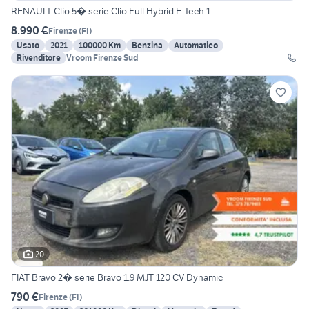
RENAULT Clio 5� serie Clio Full Hybrid E-Tech 1...
8.990 €
Firenze
(
FI
)
Usato
2021
100000 Km
Benzina
Automatico
Rivenditore
Vroom Firenze Sud
20
FIAT Bravo 2� serie Bravo 1.9 MJT 120 CV Dynamic
790 €
Firenze
(
FI
)