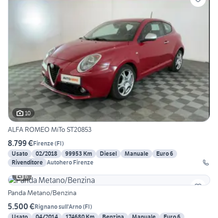
10
ALFA ROMEO MiTo ST20853
8.799 €
Firenze
(
FI
)
Usato
02/2018
99953 Km
Diesel
Manuale
Euro 6
Rivenditore
Autohero Firenze
6
Panda Metano/Benzina
5.500 €
Rignano sull'Arno
(
FI
)
Usato
04/2014
174680 Km
Benzina
Manuale
Euro 6