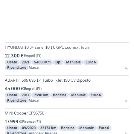
19
HYUNDAI i10 3ª serie i10 1.0 GPL Econext Tech
12.300 €
Empoli
(
FI
)
Usato
2021
54000 Km
Gpl
Manuale
Euro 6
Rivenditore
Macar
6
ABARTH 695 695 1.4 Turbo T-Jet 190 CV Biposto
45.000 €
Empoli
(
FI
)
Usato
2017
2390 Km
Benzina
Manuale
Euro 6
Rivenditore
Macar
10
MINI Cooper CP96750
17.999 €
Firenze
(
FI
)
Usato
09/2020
36173 Km
Benzina
Manuale
Euro 6
Rivenditore
Autohero Firenze