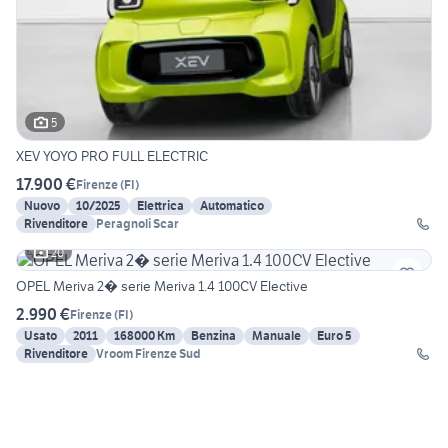
5
XEV YOYO PRO FULL ELECTRIC
17.900 €
Firenze
(
FI
)
Nuovo
10/2025
Elettrica
Automatico
Rivenditore
Peragnoli Scar
20
OPEL Meriva 2� serie Meriva 1.4 100CV Elective
2.990 €
Firenze
(
FI
)
Usato
2011
168000 Km
Benzina
Manuale
Euro 5
Rivenditore
Vroom Firenze Sud