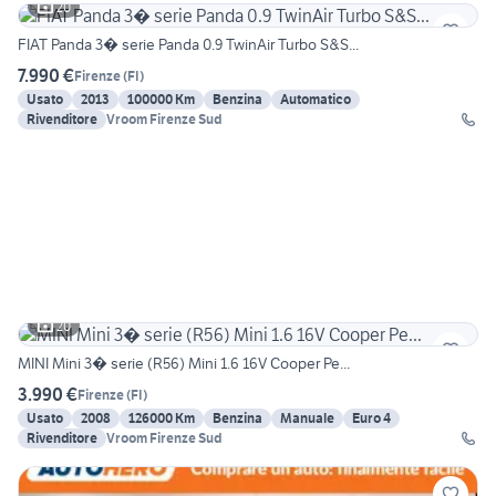
20
FIAT Panda 3� serie Panda 0.9 TwinAir Turbo S&S...
7.990 €
Firenze
(
FI
)
Usato
2013
100000 Km
Benzina
Automatico
Rivenditore
Vroom Firenze Sud
20
MINI Mini 3� serie (R56) Mini 1.6 16V Cooper Pe...
3.990 €
Firenze
(
FI
)
Usato
2008
126000 Km
Benzina
Manuale
Euro 4
Rivenditore
Vroom Firenze Sud