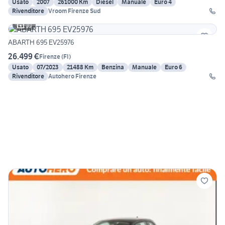
Usato
2007
261000 Km
Diesel
Manuale
Euro 4
Rivenditore
Vroom Firenze Sud
10
ABARTH 695 EV25976
26.499 €
Firenze
(
FI
)
Usato
07/2023
21488 Km
Benzina
Manuale
Euro 6
Rivenditore
Autohero Firenze