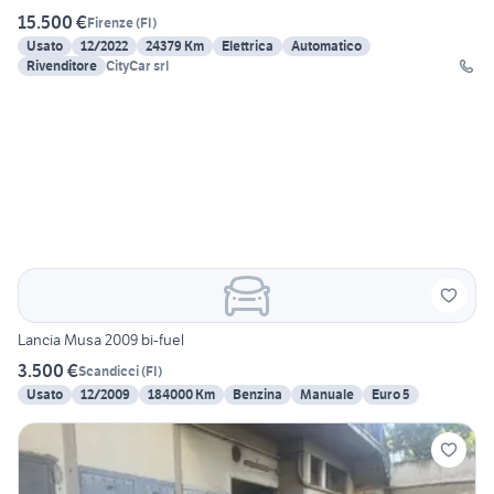
15.500 €
Firenze
(
FI
)
Usato
12/2022
24379 Km
Elettrica
Automatico
Rivenditore
CityCar srl
Lancia Musa 2009 bi-fuel
3.500 €
Scandicci
(
FI
)
Usato
12/2009
184000 Km
Benzina
Manuale
Euro 5