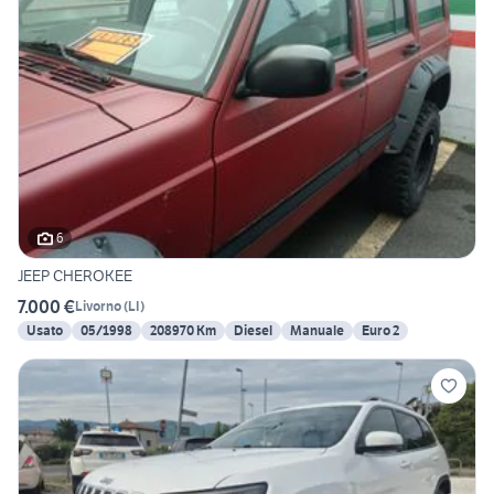
6
JEEP CHEROKEE
7.000 €
Livorno
(
LI
)
Usato
05/1998
208970 Km
Diesel
Manuale
Euro 2