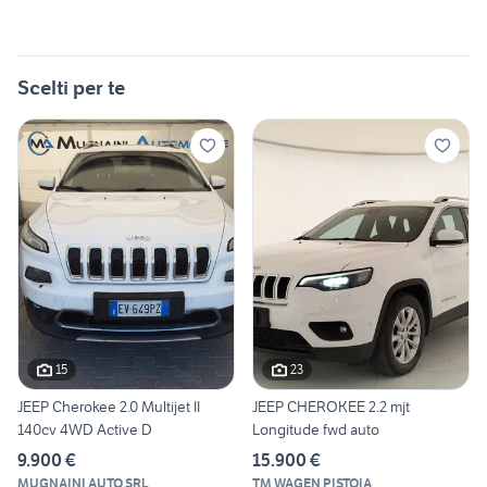
Scelti per te
15
23
JEEP Cherokee 2.0 Multijet II
JEEP CHEROKEE 2.2 mjt
140cv 4WD Active D
Longitude fwd auto
9.900 €
15.900 €
MUGNAINI AUTO SRL
TM WAGEN PISTOIA