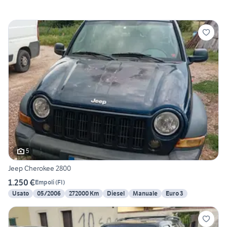
5
Jeep Cherokee 2800
1.250 €
Empoli
(
FI
)
Usato
05/2006
272000 Km
Diesel
Manuale
Euro 3