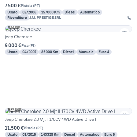
7.500 €
Pistoia
(
PT
)
Usato
02/2006
157000 Km
Diesel
Automatico
Rivenditore
J.M. PRESTIGE SRL
6
jeep Cherokee
9.000 €
Pisa
(
PI
)
Usato
04/2007
85000 Km
Diesel
Manuale
Euro 4
15
Jeep Cherokee 2.0 Mjt II 170CV 4WD Active Drive I
11.500 €
Pistoia
(
PT
)
Usato
01/2015
143328 Km
Diesel
Automatico
Euro 5