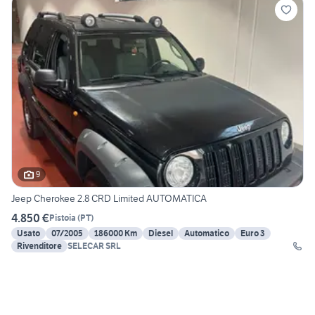
9
Jeep Cherokee 2.8 CRD Limited AUTOMATICA
4.850 €
Pistoia
(
PT
)
Usato
07/2005
186000 Km
Diesel
Automatico
Euro 3
Rivenditore
SELECAR SRL