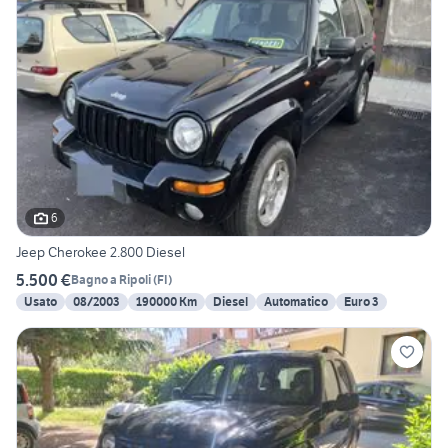
6
Jeep Cherokee 2.800 Diesel
5.500 €
Bagno a Ripoli
(
FI
)
Usato
08/2003
190000 Km
Diesel
Automatico
Euro 3