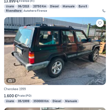
13.899 €
Firenze
(
FI
)
Usato
06/2015
20750 Km
Diesel
Manuale
Euro 5
Rivenditore
Autohero Firenze
5
Cherokee 1999
1.600 €
Prato
(
PO
)
Usato
05/1999
350000 Km
Diesel
Manuale