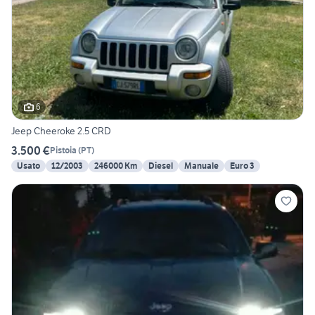
6
Jeep Cheeroke 2.5 CRD
3.500 €
Pistoia
(
PT
)
Usato
12/2003
246000 Km
Diesel
Manuale
Euro 3