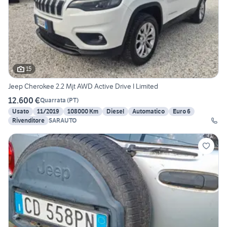
15
Jeep Cherokee 2.2 Mjt AWD Active Drive I Limited
12.600 €
Quarrata
(
PT
)
Usato
11/2019
108000 Km
Diesel
Automatico
Euro 6
Rivenditore
SARAUTO