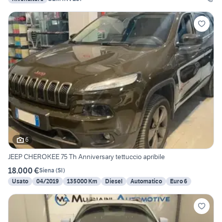
6
JEEP CHEROKEE 75 Th Anniversary tettuccio apribile
18.000 €
Siena
(
SI
)
Usato
04/2019
135000 Km
Diesel
Automatico
Euro 6