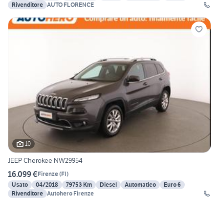
Rivenditore
AUTO FLORENCE
10
JEEP Cherokee NW29954
16.099 €
Firenze
(
FI
)
Usato
04/2018
79753 Km
Diesel
Automatico
Euro 6
Rivenditore
Autohero Firenze