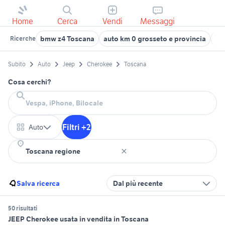
Home
Cerca
Vendi
Messaggi
bmw z4 Toscana
auto km 0 grosseto e provincia
fia
Ricerche
Subito
Auto
Jeep
Cherokee
Toscana
Cosa cerchi?
Filtri +2
Auto
Salva ricerca
Dal più recente
50 risultati
JEEP Cherokee usata in vendita in Toscana