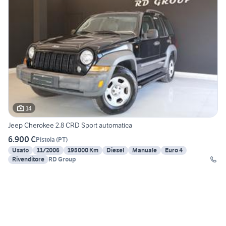
14
Jeep Cherokee 2.8 CRD Sport automatica
6.900 €
Pistoia
(
PT
)
Usato
11/2006
195000 Km
Diesel
Manuale
Euro 4
Rivenditore
RD Group