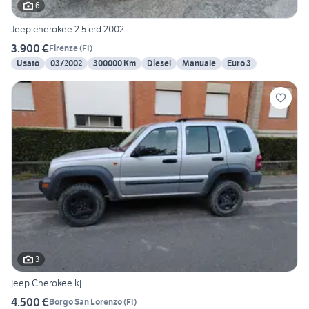
6
Jeep cherokee 2.5 crd 2002
3.900 €
Firenze
(
FI
)
Usato
03/2002
300000 Km
Diesel
Manuale
Euro 3
3
jeep Cherokee kj
4.500 €
Borgo San Lorenzo
(
FI
)