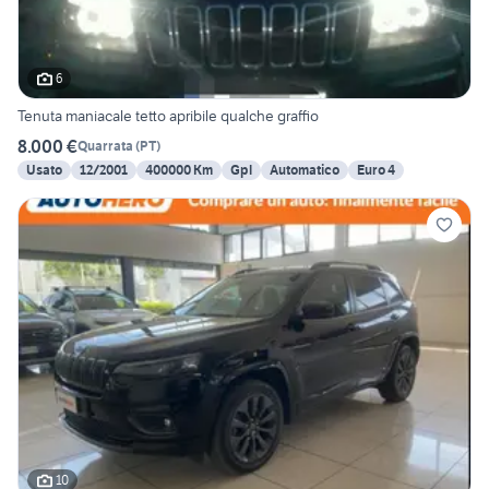
6
Tenuta maniacale tetto apribile qualche graffio
8.000 €
Quarrata
(
PT
)
Usato
12/2001
400000 Km
Gpl
Automatico
Euro 4
10