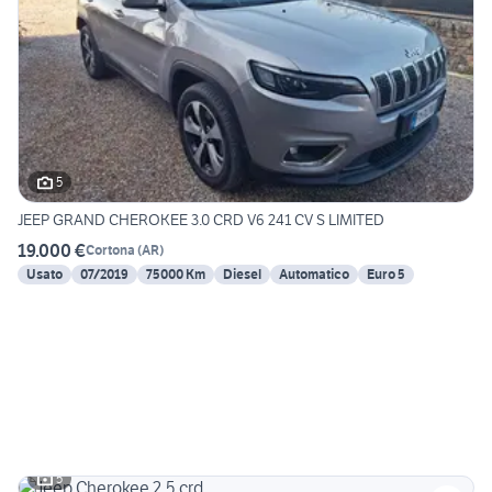
5
JEEP GRAND CHEROKEE 3.0 CRD V6 241 CV S LIMITED
19.000 €
Cortona
(
AR
)
Usato
07/2019
75000 Km
Diesel
Automatico
Euro 5
5