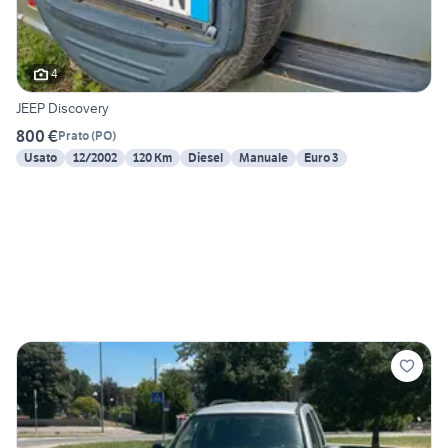
4
JEEP Discovery
800 €
Prato
(
PO
)
Usato
12/2002
120 Km
Diesel
Manuale
Euro 3