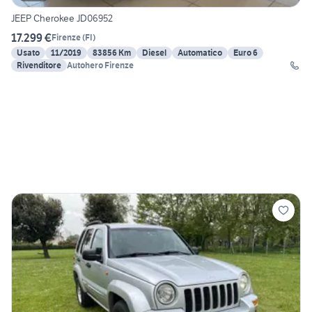
JEEP Cherokee JD06952
17.299 €
Firenze
(
FI
)
Usato
11/2019
83856 Km
Diesel
Automatico
Euro 6
Rivenditore
Autohero Firenze