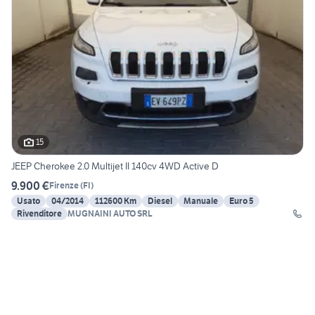
15
JEEP Cherokee 2.0 Multijet II 140cv 4WD Active D
9.900 €
Firenze
(
FI
)
Usato
04/2014
112600 Km
Diesel
Manuale
Euro 5
Rivenditore
MUGNAINI AUTO SRL