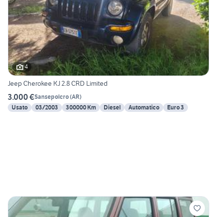
4
Jeep Cherokee KJ 2.8 CRD Limited
3.000 €
Sansepolcro
(
AR
)
Usato
03/2003
300000 Km
Diesel
Automatico
Euro 3