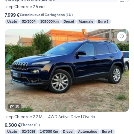
Jeep Cherokee 2.5 crd
7.999 €
Castelnuovo di Garfagnana
(
LU
)
Usato
02/2004
105000 Km
Diesel
Manuale
Euro 3
30
Jeep Cherokee 2.2 Mjt II 4WD Active Drive I Overla
9.500 €
Firenze
(
FI
)
Usato
02/2016
147000 Km
Diesel
Automatico
Euro 6