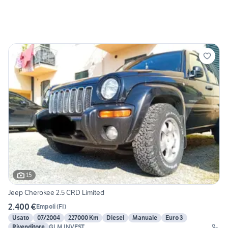
15
Jeep Cherokee 2.5 CRD Limited
2.400 €
Empoli
(
FI
)
Usato
07/2004
227000 Km
Diesel
Manuale
Euro 3
Rivenditore
GLM INVEST