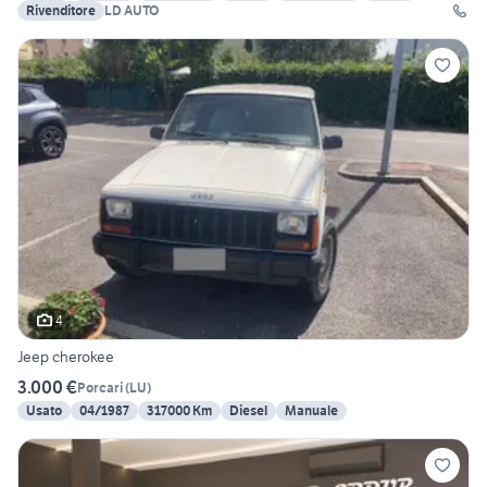
Rivenditore
LD AUTO
4
Jeep cherokee
3.000 €
Porcari
(
LU
)
Usato
04/1987
317000 Km
Diesel
Manuale