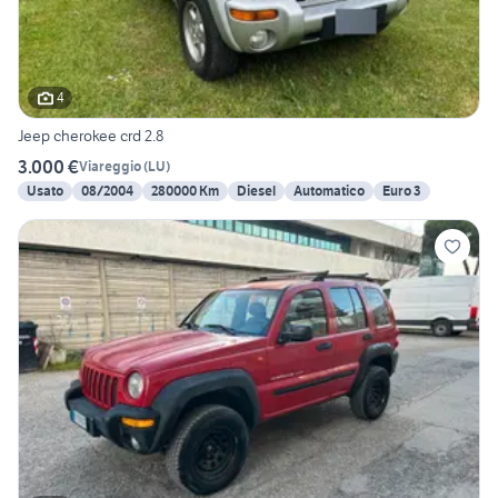
4
Jeep cherokee crd 2.8
3.000 €
Viareggio
(
LU
)
Usato
08/2004
280000 Km
Diesel
Automatico
Euro 3