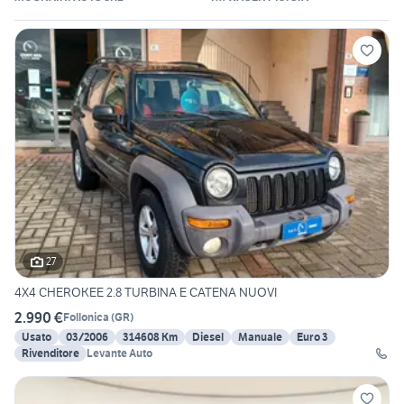
27
4X4 CHEROKEE 2.8 TURBINA E CATENA NUOVI
2.990 €
Follonica
(
GR
)
Usato
03/2006
314608 Km
Diesel
Manuale
Euro 3
Rivenditore
Levante Auto