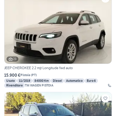
23
JEEP CHEROKEE 2.2 mjt Longitude fwd auto
15.900 €
Pistoia
(
PT
)
Usato
11/2019
84000 Km
Diesel
Automatico
Euro 6
Rivenditore
TM WAGEN PISTOIA