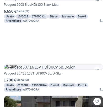
Peugeot 2008 BlueHDi 100 Black Matt
6.650 €
Siena
(
SI
)
Usato
10/2015
174000 Km
Diesel
Manuale
Euro 6
Rivenditore
AUTO GORA
18
Peugeot 307 1.6 16V HDi 90CV 5p. D-Sign
1.700 €
Siena
(
SI
)
Usato
01/2007
193000 Km
Diesel
Manuale
Euro 4
Rivenditore
AUTO GORA