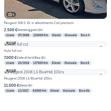
6
Peugeot 308 S. W. in allestimento Ciel premium
2.500 €
Monteriggioni
(
SI
)
Usato
07/2008
220000 Km
Diesel
Manuale
Euro 4
6
Auto full cul
7.000 €
Colle di Val d'Elsa
(
SI
)
Usato
02/2016
127000 Km
Diesel
Manuale
Euro 6
5
Peugeot 2008 1.6 BlueHdi 100cv
11.000 €
Siena
(
SI
)
Usato
12/2017
84000 Km
Diesel
Manuale
Euro 6b