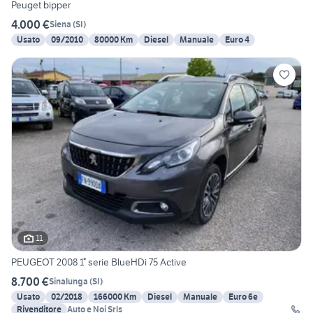
Peuget bipper
4.000 €
Siena
(
SI
)
Usato
09/2010
80000 Km
Diesel
Manuale
Euro 4
11
PEUGEOT 2008 1° serie BlueHDi 75 Active
8.700 €
Sinalunga
(
SI
)
Usato
02/2018
166000 Km
Diesel
Manuale
Euro 6e
Rivenditore
Auto e Noi Srls