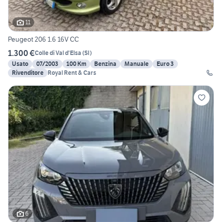
11
Peugeot 206 1.6 16V CC
1.300 €
Colle di Val d'Elsa
(
SI
)
Usato
07/2003
100 Km
Benzina
Manuale
Euro 3
Rivenditore
Royal Rent & Cars
6