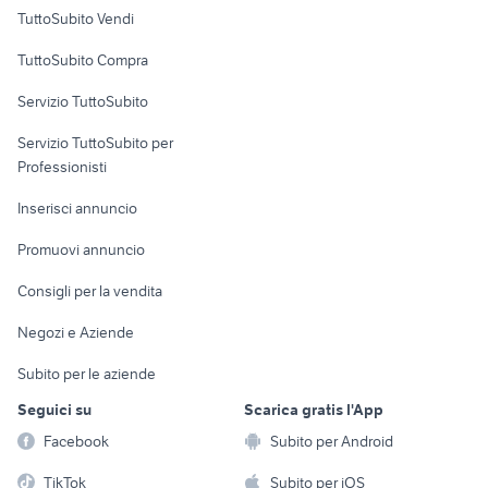
Case vacanza
TuttoSubito Vendi
Uffici e Locali
TuttoSubito Compra
commerciali
Servizio TuttoSubito
elettronica
per la casa e la
sports e hobby
Servizio TuttoSubito per
persona
Informatica
Animali
Professionisti
Arredamento e
Console e
Accessori per
Casalinghi
Inserisci annuncio
Videogiochi
animali
Elettrodomestici
Promuovi annuncio
Audio/Video
Musica e Film
Giardino e Fai da te
Consigli per la vendita
Fotografia
Libri e Riviste
Abbigliamento e
Negozi e Aziende
Telefonia
Strumenti Musicali
Accessori
Subito per le aziende
Sports
Tutto per i bambini
Seguici su
Scarica gratis l'App
Biciclette
Facebook
Subito per Android
Collezionismo
TikTok
Subito per iOS