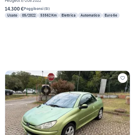
Peugeot E-208 2022
14.300 €
Poggibonsi
(
SI
)
Usato
05/2022
53562 Km
Elettrica
Automatico
Euro 6e