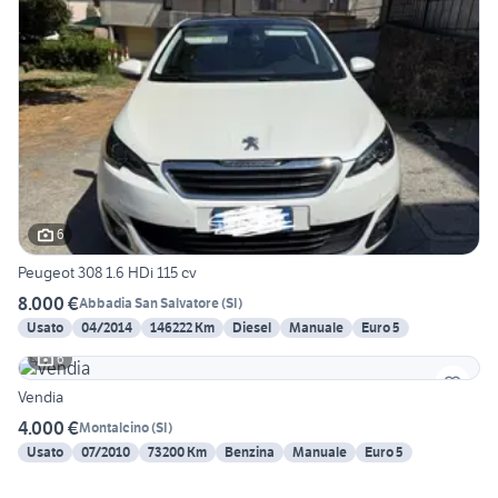
6
Peugeot 308 1.6 HDi 115 cv
8.000 €
Abbadia San Salvatore
(
SI
)
Usato
04/2014
146222 Km
Diesel
Manuale
Euro 5
6
Vendia
4.000 €
Montalcino
(
SI
)
Usato
07/2010
73200 Km
Benzina
Manuale
Euro 5