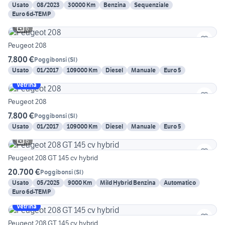
Usato
08/2023
30000 Km
Benzina
Sequenziale
Euro 6d-TEMP
6
Peugeot 208
7.800 €
Poggibonsi
(
SI
)
Usato
01/2017
109000 Km
Diesel
Manuale
Euro 5
Vetrina
Peugeot 208
7.800 €
Poggibonsi
(
SI
)
Usato
01/2017
109000 Km
Diesel
Manuale
Euro 5
6
Peugeot 208 GT 145 cv hybrid
20.700 €
Poggibonsi
(
SI
)
Usato
05/2025
9000 Km
Mild Hybrid Benzina
Automatico
Euro 6d-TEMP
Vetrina
Peugeot 208 GT 145 cv hybrid