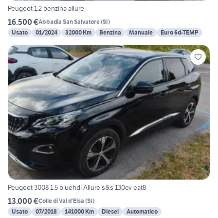
Peugeot 1.2 benzina allure
16.500 €
Abbadia San Salvatore
(
SI
)
Usato
01/2024
32000 Km
Benzina
Manuale
Euro 6d-TEMP
Peugeot 3008 1.5 bluehdi Allure s&s 130cv eat8
13.000 €
Colle di Val d'Elsa
(
SI
)
Usato
07/2018
141000 Km
Diesel
Automatico