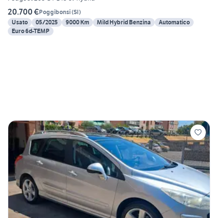
20.700 €
Poggibonsi
(
SI
)
Usato
05/2025
9000 Km
Mild Hybrid Benzina
Automatico
Euro 6d-TEMP