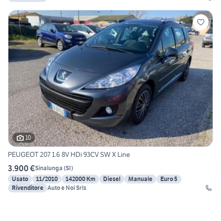
10
PEUGEOT 207 1.6 8V HDi 93CV SW X Line
3.900 €
Sinalunga
(
SI
)
Usato
11/2010
142000 Km
Diesel
Manuale
Euro 5
Rivenditore
Auto e Noi Srls