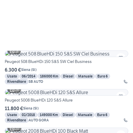
18
Peugeot 508 BlueHDi 150 S&S SW Ciel Business
6.300 €
Siena
(
SI
)
Usato
06/2014
186000 Km
Diesel
Manuale
Euro 6
Rivenditore
SB AUTO
26
Peugeot 5008 BlueHDi 120 S&S Allure
11.800 €
Siena
(
SI
)
Usato
02/2018
149000 Km
Diesel
Manuale
Euro 6
Rivenditore
AUTO GORA
20