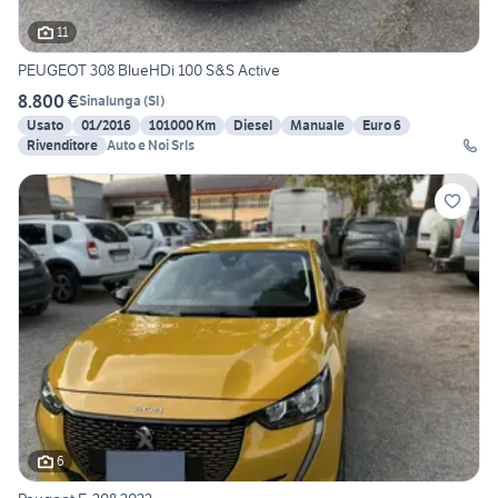
11
PEUGEOT 308 BlueHDi 100 S&S Active
8.800 €
Sinalunga
(
SI
)
Usato
01/2016
101000 Km
Diesel
Manuale
Euro 6
Rivenditore
Auto e Noi Srls
6