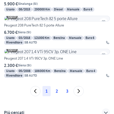
5.900 €
Sinalunga
(
SI
)
Usato
08/2015
200000 Km
Diesel
Manuale
Euro 6
15
Peugeot 208 PureTech 82 5 porte Allure
6.700 €
Siena
(
SI
)
Usato
03/2018
121000 Km
Benzina
Manuale
Euro 6
Rivenditore
SB AUTO
13
Peugeot 207 1.4 VTi 95CV 3p. ONE Line
2.300 €
Siena
(
SI
)
Usato
05/2008
186000 Km
Benzina
Manuale
Euro 4
Rivenditore
SB AUTO
1
2
3
Più cercati