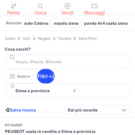
Home
Cerca
Vendi
Messaggi
auto Cetona
mazda siena
panda 4x4 usata siena
Ricerche
Subito
Auto
Peugeot
Toscana
Siena (Prov)
Cosa cerchi?
Filtri +1
Auto
Salva ricerca
Dal più recente
64 risultati
PEUGEOT usata in vendita a Siena e provincia