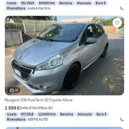
Usato
05/2015
99000 Km
Benzina
Manuale
Euro 6
Rivenditore
Auto e Noi Srls
16
Peugeot 208 PureTech 82 5 porte Allure
3.999 €
Colle di Val d'Elsa
(
SI
)
Usato
07/2015
113000 Km
Benzina
Manuale
Euro 5
Rivenditore
AEFFE AUTO