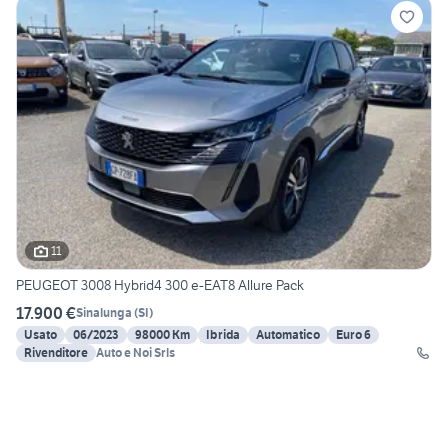
11
PEUGEOT 3008 Hybrid4 300 e-EAT8 Allure Pack
17.900 €
Sinalunga
(
SI
)
Usato
06/2023
98000 Km
Ibrida
Automatico
Euro 6
Rivenditore
Auto e Noi Srls