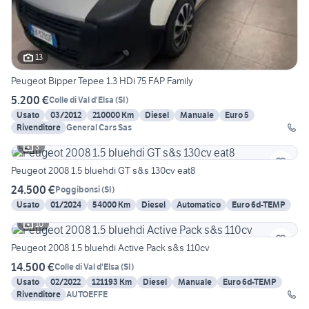
13
Peugeot Bipper Tepee 1.3 HDi 75 FAP Family
5.200 €
Colle di Val d'Elsa
(
SI
)
Usato
03/2012
210000 Km
Diesel
Manuale
Euro 5
Rivenditore
General Cars Sas
3
Peugeot 2008 1.5 bluehdi GT s&s 130cv eat8
24.500 €
Poggibonsi
(
SI
)
Usato
01/2024
54000 Km
Diesel
Automatico
Euro 6d-TEMP
10
Peugeot 2008 1.5 bluehdi Active Pack s&s 110cv
14.500 €
Colle di Val d'Elsa
(
SI
)
Usato
02/2022
121193 Km
Diesel
Manuale
Euro 6d-TEMP
Rivenditore
AUTOEFFE