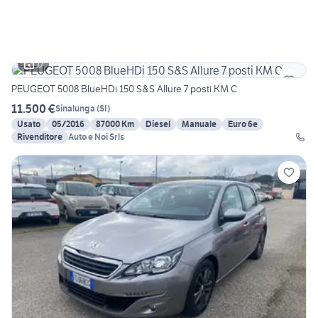
17
PEUGEOT 5008 BlueHDi 150 S&S Allure 7 posti KM C
11.500 €
Sinalunga
(
SI
)
Usato
05/2016
87000 Km
Diesel
Manuale
Euro 6e
Rivenditore
Auto e Noi Srls