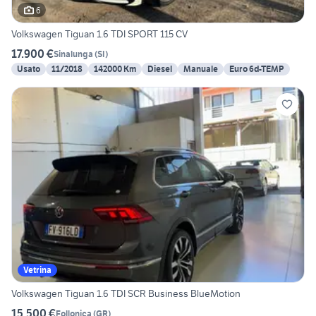
6
Volkswagen Tiguan 1.6 TDI SPORT 115 CV
17.900 €
Sinalunga
(
SI
)
Usato
11/2018
142000 Km
Diesel
Manuale
Euro 6d-TEMP
Vetrina
Volkswagen Tiguan 1.6 TDI SCR Business BlueMotion
15.500 €
Follonica
(
GR
)