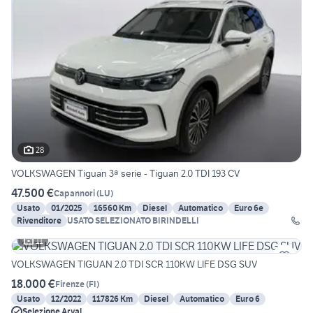
28
VOLKSWAGEN Tiguan 3ª serie - Tiguan 2.0 TDI 193 CV
47.500 €
Capannori
(
LU
)
Usato
01/2025
16560 Km
Diesel
Automatico
Euro 6e
Rivenditore
USATO SELEZIONATO BIRINDELLI
11
VOLKSWAGEN TIGUAN 2.0 TDI SCR 110KW LIFE DSG SUV
18.000 €
Firenze
(
FI
)
Usato
12/2022
117826 Km
Diesel
Automatico
Euro 6
Selezione Arval