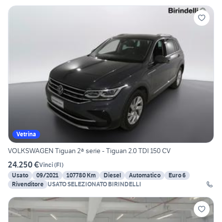
Vetrina
VOLKSWAGEN Tiguan 2ª serie - Tiguan 2.0 TDI 150 CV
24.250 €
Vinci
(
FI
)
Usato
09/2021
107780 Km
Diesel
Automatico
Euro 6
Rivenditore
USATO SELEZIONATO BIRINDELLI