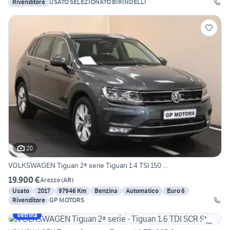
Rivenditore
USATO SELEZIONATO BIRINDELLI
20
VOLKSWAGEN Tiguan 2ª serie Tiguan 1.4 TSI 150 ...
19.900 €
Arezzo
(
AR
)
Usato
2017
97946 Km
Benzina
Automatico
Euro 6
Rivenditore
GP MOTORS
Vetrina