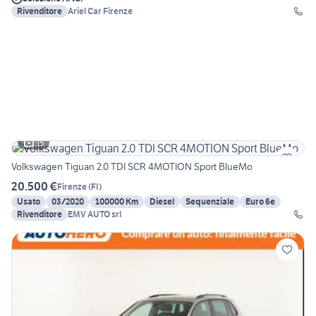
Rivenditore
Ariel Car Firenze
15
Volkswagen Tiguan 2.0 TDI SCR 4MOTION Sport BlueMo
20.500 €
Firenze
(
FI
)
Usato
03/2020
100000 Km
Diesel
Sequenziale
Euro 6e
Rivenditore
EMV AUTO srl