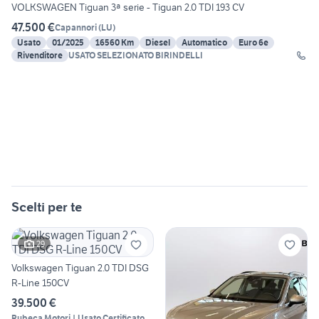
VOLKSWAGEN Tiguan 3ª serie - Tiguan 2.0 TDI 193 CV
47.500 €
Capannori
(
LU
)
Usato
01/2025
16560 Km
Diesel
Automatico
Euro 6e
Rivenditore
USATO SELEZIONATO BIRINDELLI
Scelti per te
29
Volkswagen Tiguan 2.0 TDI DSG
R-Line 150CV
39.500 €
Rubeca Motori | Usato Certificato