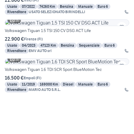
22.600 €
Vinci
(
FI
)
Usato
07/2022
74260 Km
Benzina
Manuale
Euro 6
Rivenditore
USATO SELEZIONATO BIRINDELLI
15
Volkswagen Tiguan 1.5 TSI 150 CV DSG ACT Life
22.900 €
Firenze
(
FI
)
Usato
04/2023
47123 Km
Benzina
Sequenziale
Euro 6
Rivenditore
EMV AUTO srl
16
Volkswagen Tiguan 1.6 TDI SCR Sport BlueMotion Tec
16.500 €
Empoli
(
FI
)
Usato
11/2019
169000 Km
Diesel
Manuale
Euro 6
Rivenditore
MARIO AUTO S.R.L.