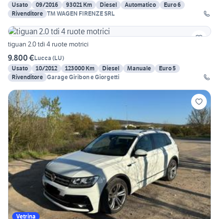
Usato
09/2016
93021 Km
Diesel
Automatico
Euro 6
Rivenditore
TM WAGEN FIRENZE SRL
tiguan 2.0 tdi 4 ruote motrici
9.800 €
Lucca
(
LU
)
Usato
10/2012
123000 Km
Diesel
Manuale
Euro 5
Rivenditore
Garage Giribon e Giorgetti
Vetrina