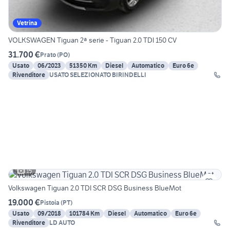
Vetrina
VOLKSWAGEN Tiguan 2ª serie - Tiguan 2.0 TDI 150 CV
31.700 €
Prato
(
PO
)
Usato
06/2023
51350 Km
Diesel
Automatico
Euro 6e
Rivenditore
USATO SELEZIONATO BIRINDELLI
15
Volkswagen Tiguan 2.0 TDI SCR DSG Business BlueMot
19.000 €
Pistoia
(
PT
)
Usato
09/2018
101784 Km
Diesel
Automatico
Euro 6e
Rivenditore
LD AUTO