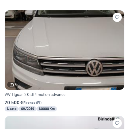
6
VW Tiguan 2.0tdi 4 motion advance
20.500 €
Firenze
(
FI
)
Usato
09/2019
80000 Km