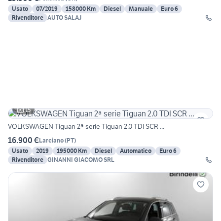
Usato
07/2019
158000 Km
Diesel
Manuale
Euro 6
Rivenditore
AUTO SALAJ
15
VOLKSWAGEN Tiguan 2ª serie Tiguan 2.0 TDI SCR ...
16.900 €
Larciano
(
PT
)
Usato
2019
195000 Km
Diesel
Automatico
Euro 6
Rivenditore
GINANNI GIACOMO SRL