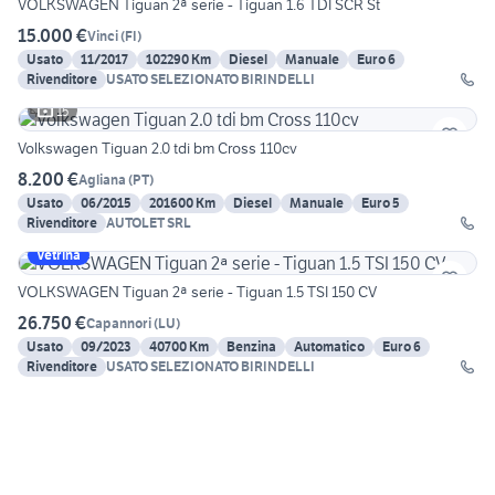
VOLKSWAGEN Tiguan 2ª serie - Tiguan 1.6 TDI SCR St
15.000 €
Vinci
(
FI
)
Usato
11/2017
102290 Km
Diesel
Manuale
Euro 6
Rivenditore
USATO SELEZIONATO BIRINDELLI
15
Volkswagen Tiguan 2.0 tdi bm Cross 110cv
8.200 €
Agliana
(
PT
)
Usato
06/2015
201600 Km
Diesel
Manuale
Euro 5
Rivenditore
AUTOLET SRL
Vetrina
VOLKSWAGEN Tiguan 2ª serie - Tiguan 1.5 TSI 150 CV
26.750 €
Capannori
(
LU
)
Usato
09/2023
40700 Km
Benzina
Automatico
Euro 6
Rivenditore
USATO SELEZIONATO BIRINDELLI