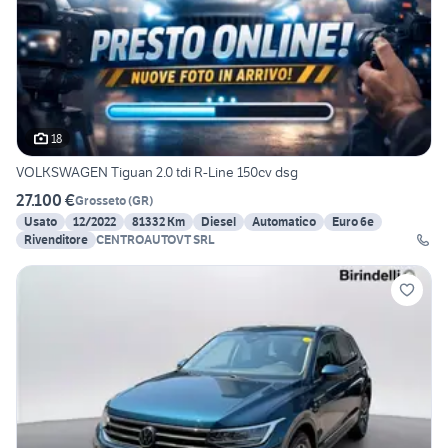
18
VOLKSWAGEN Tiguan 2.0 tdi R-Line 150cv dsg
27.100 €
Grosseto
(
GR
)
Usato
12/2022
81332 Km
Diesel
Automatico
Euro 6e
Rivenditore
CENTROAUTOVT SRL