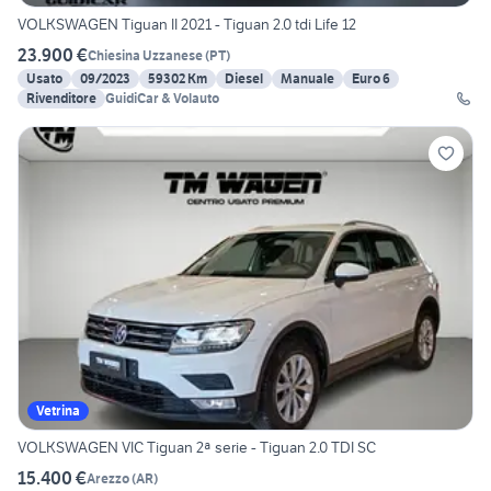
VOLKSWAGEN Tiguan II 2021 - Tiguan 2.0 tdi Life 12
23.900 €
Chiesina Uzzanese
(
PT
)
Usato
09/2023
59302 Km
Diesel
Manuale
Euro 6
Rivenditore
GuidiCar & Volauto
Vetrina
VOLKSWAGEN VIC Tiguan 2ª serie - Tiguan 2.0 TDI SC
15.400 €
Arezzo
(
AR
)