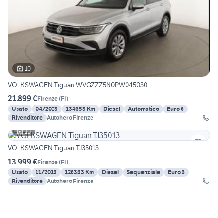
10
VOLKSWAGEN Tiguan WVGZZZ5N0PW045030
21.899 €
Firenze
(
FI
)
Usato
04/2023
134653 Km
Diesel
Automatico
Euro 6
Rivenditore
Autohero Firenze
10
VOLKSWAGEN Tiguan TJ35013
13.999 €
Firenze
(
FI
)
Usato
11/2015
126353 Km
Diesel
Sequenziale
Euro 6
Rivenditore
Autohero Firenze