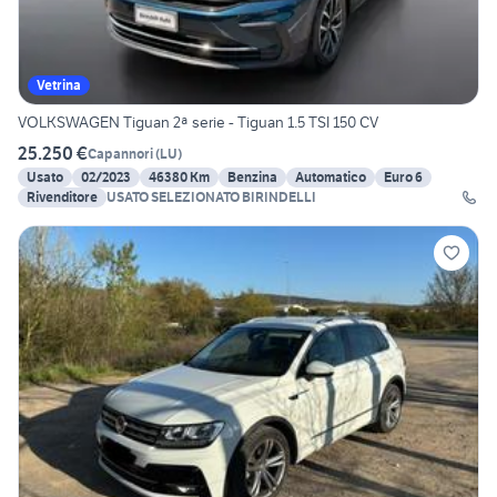
Vetrina
VOLKSWAGEN Tiguan 2ª serie - Tiguan 1.5 TSI 150 CV
25.250 €
Capannori
(
LU
)
Usato
02/2023
46380 Km
Benzina
Automatico
Euro 6
Rivenditore
USATO SELEZIONATO BIRINDELLI