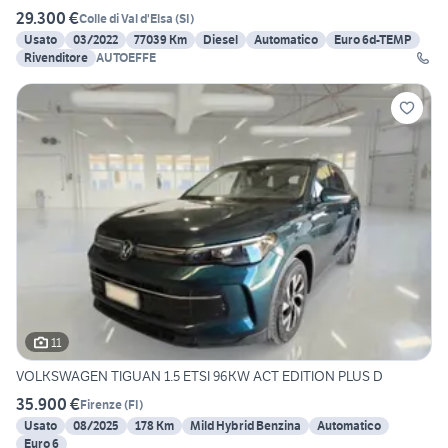
29.300 €
Colle di Val d'Elsa
(
SI
)
Usato
03/2022
77039 Km
Diesel
Automatico
Euro 6d-TEMP
Rivenditore
AUTOEFFE
11
VOLKSWAGEN TIGUAN 1.5 ETSI 96KW ACT EDITION PLUS D
35.900 €
Firenze
(
FI
)
Usato
08/2025
178 Km
Mild Hybrid Benzina
Automatico
Euro 6