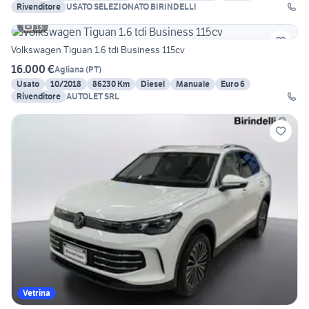
Rivenditore
USATO SELEZIONATO BIRINDELLI
13
Volkswagen Tiguan 1.6 tdi Business 115cv
16.000 €
Agliana
(
PT
)
Usato
10/2018
86230 Km
Diesel
Manuale
Euro 6
Rivenditore
AUTOLET SRL
Vetrina