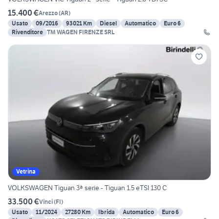
15.400 €
Arezzo
(
AR
)
Usato
09/2016
93021 Km
Diesel
Automatico
Euro 6
Rivenditore
TM WAGEN FIRENZE SRL
Vetrina
VOLKSWAGEN Tiguan 3ª serie - Tiguan 1.5 eTSI 130 C
33.500 €
Vinci
(
FI
)
Usato
11/2024
27280 Km
Ibrida
Automatico
Euro 6