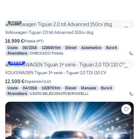
19
Volkswagen Tiguan 2.0 tdi Advanced 150cv dsg
16.999 €
Pistoia
(
PT
)
Usato
08/2018
120000 Km
Diesel
Automatico
Euro 6
Rivenditore
CHECCACCI Pistoia
Vetrina
VOLKSWAGEN Tiguan 1ª serie - Tiguan 2.0 TDI 110 CV
12.500 €
Capannori
(
LU
)
Usato
04/2016
102870 Km
Diesel
Manuale
Euro 6
Rivenditore
USATO SELEZIONATO BIRINDELLI