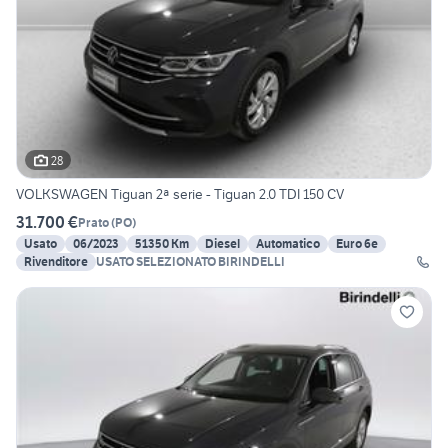
28
VOLKSWAGEN Tiguan 2ª serie - Tiguan 2.0 TDI 150 CV
31.700 €
Prato
(
PO
)
Usato
06/2023
51350 Km
Diesel
Automatico
Euro 6e
Rivenditore
USATO SELEZIONATO BIRINDELLI