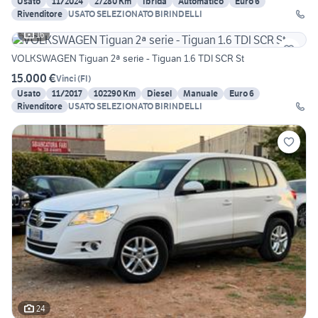
Usato
11/2024
27280 Km
Ibrida
Automatico
Euro 6
Rivenditore
USATO SELEZIONATO BIRINDELLI
16
VOLKSWAGEN Tiguan 2ª serie - Tiguan 1.6 TDI SCR St
15.000 €
Vinci
(
FI
)
Usato
11/2017
102290 Km
Diesel
Manuale
Euro 6
Rivenditore
USATO SELEZIONATO BIRINDELLI
24