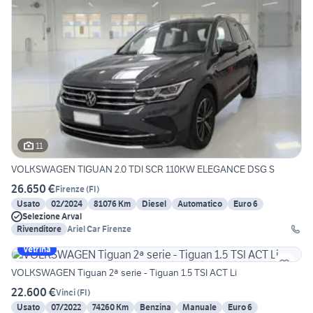
11
VOLKSWAGEN TIGUAN 2.0 TDI SCR 110KW ELEGANCE DSG S
26.650 €
Firenze
(
FI
)
Usato
02/2024
81076 Km
Diesel
Automatico
Euro 6
Selezione Arval
Rivenditore
Ariel Car Firenze
Vetrina
VOLKSWAGEN Tiguan 2ª serie - Tiguan 1.5 TSI ACT Li
22.600 €
Vinci
(
FI
)
Usato
07/2022
74260 Km
Benzina
Manuale
Euro 6