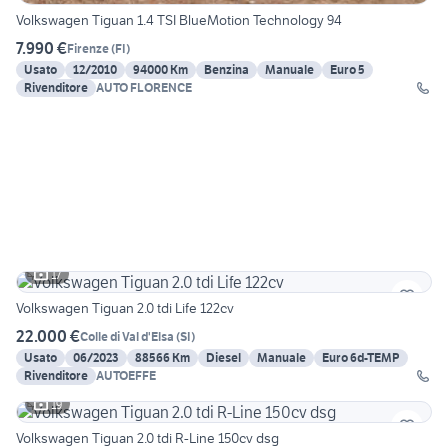
Volkswagen Tiguan 1.4 TSI BlueMotion Technology 94
7.990 €
Firenze
(
FI
)
Usato
12/2010
94000 Km
Benzina
Manuale
Euro 5
Rivenditore
AUTO FLORENCE
17
Volkswagen Tiguan 2.0 tdi Life 122cv
22.000 €
Colle di Val d'Elsa
(
SI
)
Usato
06/2023
88566 Km
Diesel
Manuale
Euro 6d-TEMP
Rivenditore
AUTOEFFE
19
Volkswagen Tiguan 2.0 tdi R-Line 150cv dsg