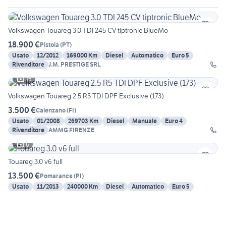
Volkswagen Touareg 3.0 TDI 245 CV tiptronic BlueMo
18.900 €
Pistoia
(
PT
)
Usato
12/2012
169000 Km
Diesel
Automatico
Euro 5
Rivenditore
J.M. PRESTIGE SRL
15
Volkswagen Touareg 2.5 R5 TDI DPF Exclusive (173)
3.500 €
Calenzano
(
FI
)
Usato
01/2008
269703 Km
Diesel
Manuale
Euro 4
Rivenditore
AMMG FIRENZE
6
Touareg 3.0 v6 full
13.500 €
Pomarance
(
PI
)
Usato
11/2013
240000 Km
Diesel
Automatico
Euro 5