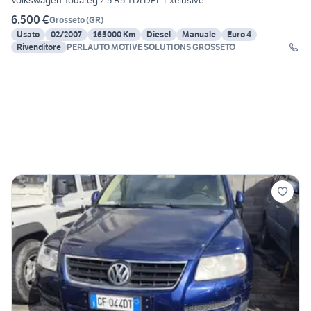
Volkswagen Touareg 2.5 R5 TDI DPF Exclusive
6.500 €
Grosseto
(
GR
)
Usato
02/2007
165000 Km
Diesel
Manuale
Euro 4
Rivenditore
PERLAUTO MOTIVE SOLUTIONS GROSSETO