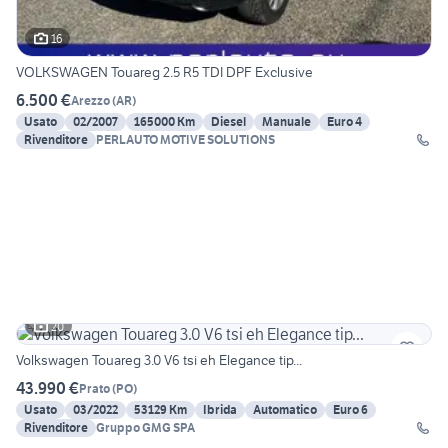
16
VOLKSWAGEN Touareg 2.5 R5 TDI DPF Exclusive
6.500 €
Arezzo
(
AR
)
Usato
02/2007
165000 Km
Diesel
Manuale
Euro 4
Rivenditore
PERLAUTO MOTIVE SOLUTIONS
20
Volkswagen Touareg 3.0 V6 tsi eh Elegance tip...
43.990 €
Prato
(
PO
)
Usato
03/2022
53129 Km
Ibrida
Automatico
Euro 6
Rivenditore
Gruppo GMG SPA