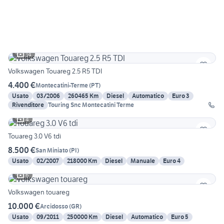
14
Volkswagen Touareg 2.5 R5 TDI
4.400 €
Montecatini-Terme
(
PT
)
Usato
03/2006
260465 Km
Diesel
Automatico
Euro 3
Rivenditore
Touring Snc Montecatini Terme
4
Touareg 3.0 V6 tdi
8.500 €
San Miniato
(
PI
)
Usato
02/2007
218000 Km
Diesel
Manuale
Euro 4
6
Volkswagen touareg
10.000 €
Arcidosso
(
GR
)
Usato
09/2011
250000 Km
Diesel
Automatico
Euro 5