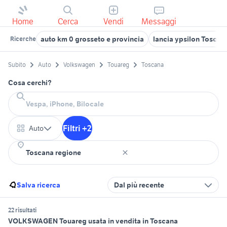
Home
Cerca
Vendi
Messaggi
auto km 0 grosseto e provincia
lancia ypsilon Toscan
Ricerche
Subito
Auto
Volkswagen
Touareg
Toscana
Cosa cerchi?
Filtri +2
Auto
Salva ricerca
Dal più recente
22 risultati
VOLKSWAGEN Touareg usata in vendita in Toscana