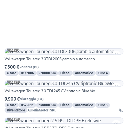
6
Volkswagen Touareg 3.0TDI 2006,cambio automatico
7.500 €
Volterra
(
PI
)
Usato
01/2006
220000 Km
Diesel
Automatico
Euro 4
24
Volkswagen Touareg 3.0 TDI 245 CV tiptronic BlueMo
9.900 €
Viareggio
(
LU
)
Usato
05/2011
238000 Km
Diesel
Automatico
Euro 5
Rivenditore
AureliaMotori SRL
16