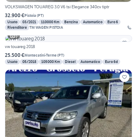
VOLKSWAGEN TOUAREG 3.0 V6 tsi Elegance 340cv tiptr
32.900 €
Pistoia
(
PT
)
Usato
03/2021
110000 Km
Benzina
Automatico
Euro 6
Rivenditore
TM WAGEN PISTOIA
6
vw touareg 2018
25.500 €
Montecatini-Terme
(
PT
)
Usato
05/2018
105000 Km
Diesel
Automatico
Euro 6d