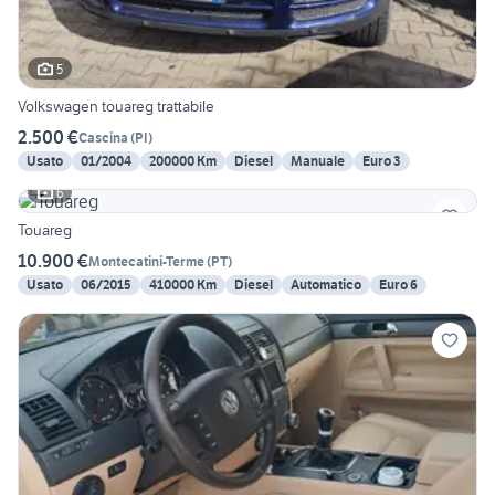
5
Volkswagen touareg trattabile
2.500 €
Cascina
(
PI
)
Usato
01/2004
200000 Km
Diesel
Manuale
Euro 3
6
Touareg
10.900 €
Montecatini-Terme
(
PT
)
Usato
06/2015
410000 Km
Diesel
Automatico
Euro 6