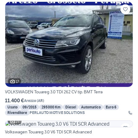
17
VOLKSWAGEN Touareg 3.0 TDI 262 CV tip. BMT Terra
11.400 €
Arezzo
(
AR
)
Usato
09/2015
295000 Km
Diesel
Automatico
Euro 6
Rivenditore
PERLAUTO MOTIVE SOLUTIONS
27
Volkswagen Touareg 3.0 V6 TDI SCR Advanced