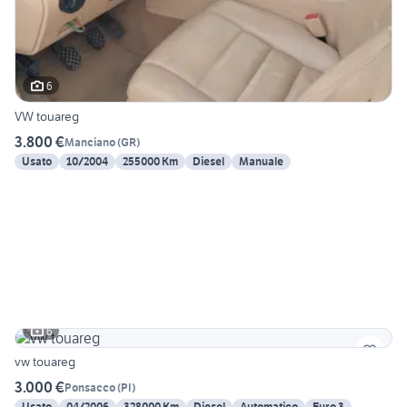
6
VW touareg
3.800 €
Manciano
(
GR
)
Usato
10/2004
255000 Km
Diesel
Manuale
6
vw touareg
3.000 €
Ponsacco
(
PI
)
Usato
04/2006
328000 Km
Diesel
Automatico
Euro 3