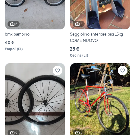
6
3
bmx bambino
Seggiolino anteriore bici 15kg
COME NUOVO
40 €
25 €
Empoli
(
FI
)
Cecina
(
LI
)
6
5