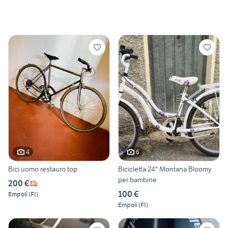
4
6
Bici uomo restauro top
Bicicletta 24" Montana Bloomy
per bambine
200 €
100 €
Empoli
(
FI
)
Empoli
(
FI
)