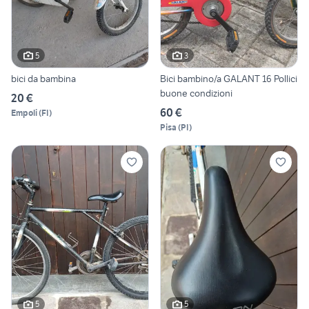
5
3
bici da bambina
Bici bambino/a GALANT 16 Pollici
buone condizioni
20 €
60 €
Empoli
(
FI
)
Pisa
(
PI
)
5
5