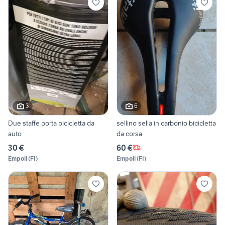
3
6
Due staffe porta bicicletta da
sellino sella in carbonio bicicletta
auto
da corsa
30 €
60 €
Empoli
(
FI
)
Empoli
(
FI
)