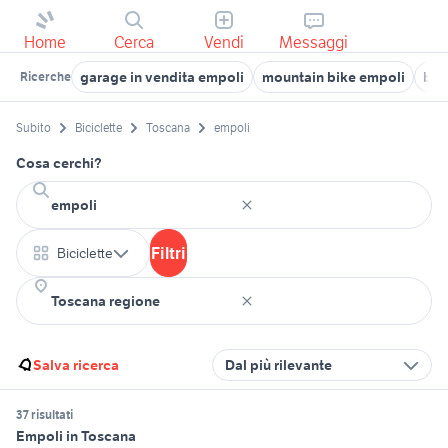
Home
Cerca
Vendi
Messaggi
garage in vendita empoli
mountain bike empoli
bic
Ricerche
Subito
Biciclette
Toscana
empoli
Cosa cerchi?
Filtri
Biciclette
Salva ricerca
Dal più rilevante
37 risultati
Empoli in Toscana