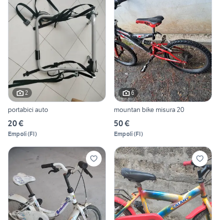
2
6
portabici auto
mountan bike misura 20
20 €
50 €
Empoli
(
FI
)
Empoli
(
FI
)