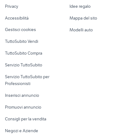
Nautica
lavoro
bi biciclette
biciclette Tavagnacco
Privacy
Idee regalo
Garage e box
mtb torpado
biciclette Pavullo nel Frignano
Caravan e Camper
Accessibilità
Mappa del sito
Loft, mansarde e
Veicoli commerciali
altro
Gestisci cookies
Modelli auto
Case vacanza
TuttoSubito Vendi
Uffici e Locali
TuttoSubito Compra
commerciali
Servizio TuttoSubito
elettronica
per la casa e la
sports e hobby
Servizio TuttoSubito per
persona
Informatica
Animali
Professionisti
Arredamento e
Console e
Accessori per
Casalinghi
Inserisci annuncio
Videogiochi
animali
Elettrodomestici
Promuovi annuncio
Audio/Video
Musica e Film
Giardino e Fai da te
Consigli per la vendita
Fotografia
Libri e Riviste
Abbigliamento e
Negozi e Aziende
Telefonia
Strumenti Musicali
Accessori