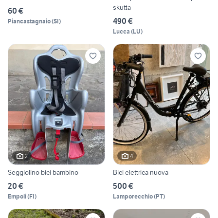
skutta
60 €
490 €
Piancastagnaio
(
SI
)
Lucca
(
LU
)
2
4
Seggiolino bici bambino
Bici elettrica nuova
20 €
500 €
Empoli
(
FI
)
Lamporecchio
(
PT
)