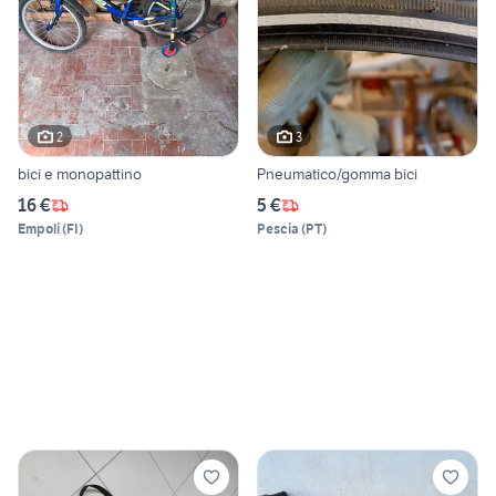
2
3
bici e monopattino
Pneumatico/gomma bici
16 €
5 €
Empoli
(
FI
)
Pescia
(
PT
)