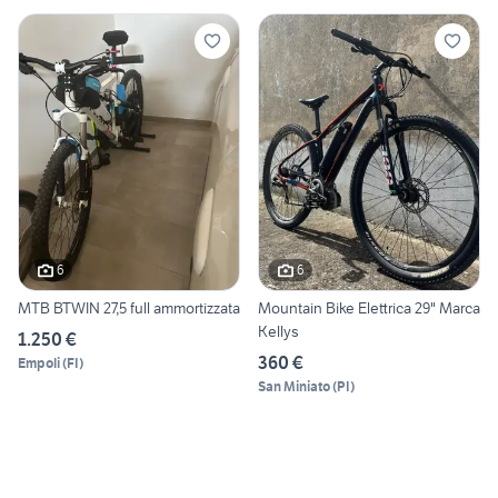
6
6
MTB BTWIN 27,5 full ammortizzata
Mountain Bike Elettrica 29" Marca
Kellys
1.250 €
360 €
Empoli
(
FI
)
San Miniato
(
PI
)