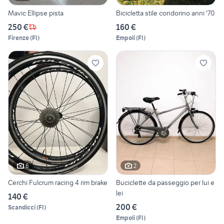
Mavic Ellipse pista
Bicicletta stile condorino anni '70
250 €
160 €
Firenze
(
FI
)
Empoli
(
FI
)
6
2
Cerchi Fulcrum racing 4 rim brake
Buciclette da passeggio per lui e
lei
140 €
200 €
Scandicci
(
FI
)
Empoli
(
FI
)