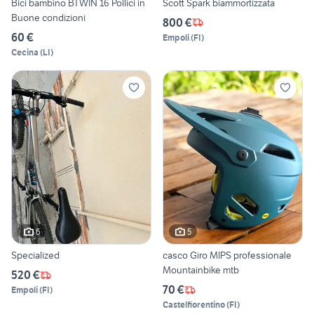
Bici bambino BTWIN 16 Pollici in
Scott Spark biammortizzata
Buone condizioni
800 €
60 €
Empoli
(
FI
)
Cecina
(
LI
)
6
5
Specialized
casco Giro MIPS professionale
Mountainbike mtb
520 €
70 €
Empoli
(
FI
)
Castelfiorentino
(
FI
)