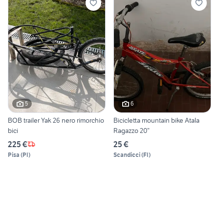
5
6
BOB trailer Yak 26 nero rimorchio
Bicicletta mountain bike Atala
bici
Ragazzo 20”
225 €
25 €
Pisa
(
PI
)
Scandicci
(
FI
)