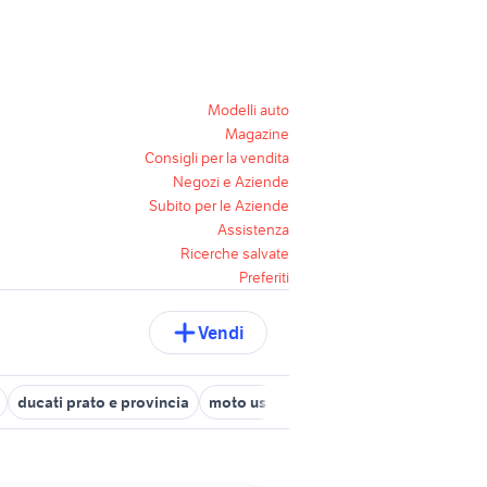
Modelli auto
Magazine
Consigli per la vendita
Negozi e Aziende
Subito per le Aziende
Assistenza
Ricerche salvate
Preferiti
Vendi
ducati prato e provincia
moto usate san gimignano
moto usat