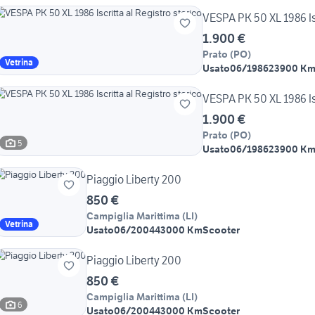
VESPA PK 50 XL 1986 Isc
1.900 €
Prato
(
PO
)
Vetrina
Usato
06/1986
23900 K
VESPA PK 50 XL 1986 Isc
1.900 €
Prato
(
PO
)
5
Usato
06/1986
23900 K
Piaggio Liberty 200
850 €
Campiglia Marittima
(
LI
)
Vetrina
Usato
06/2004
43000 Km
Scooter
Piaggio Liberty 200
850 €
Campiglia Marittima
(
LI
)
6
Usato
06/2004
43000 Km
Scooter