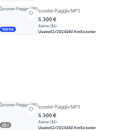
scooter Piaggio MP3
5.300 €
Siena
(
SI
)
Vetrina
Usato
02/2024
160 Km
Scooter
scooter Piaggio MP3
5.300 €
Siena
(
SI
)
6
Usato
02/2024
160 Km
Scooter