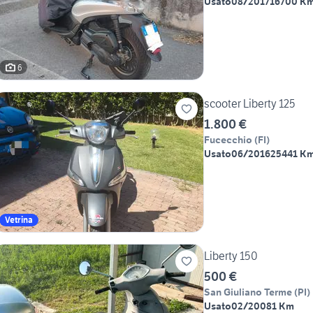
Usato
08/2017
16700 K
6
scooter Liberty 125
1.800 €
Fucecchio
(
FI
)
Usato
06/2016
25441 K
Vetrina
Liberty 150
500 €
San Giuliano Terme
(
PI
)
Usato
02/2008
1 Km