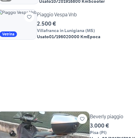
Usato
10/2019
16800 Km
Scooter
Piaggio Vespa Vnb
2.500 €
Villafranca in Lunigiana
(
MS
)
Vetrina
Usato
01/1960
20000 Km
Epoca
Beverly piaggio
3.000 €
Pisa
(
PI
)