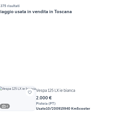
.375 risultati
iaggio usata in vendita in Toscana
Vespa 125 LX ie bianca
2.000 €
Pistoia
(
PT
)
4
Usato
10/2009
15940 Km
Scooter