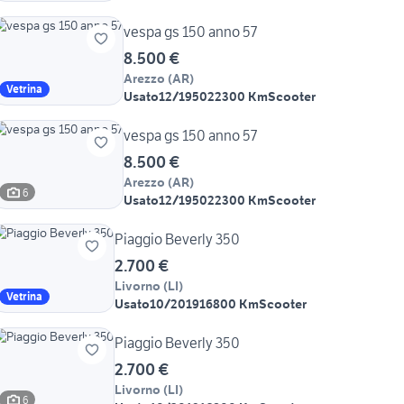
vespa gs 150 anno 57
8.500 €
Arezzo
(
AR
)
Vetrina
Usato
12/1950
22300 Km
Scooter
vespa gs 150 anno 57
8.500 €
Arezzo
(
AR
)
6
Usato
12/1950
22300 Km
Scooter
Piaggio Beverly 350
2.700 €
Livorno
(
LI
)
Vetrina
Usato
10/2019
16800 Km
Scooter
Piaggio Beverly 350
2.700 €
Livorno
(
LI
)
6