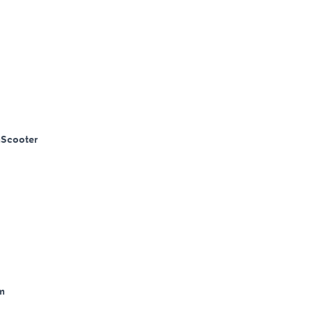
m
Scooter
m