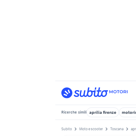
aprilia firenze
motori
Ricerche
simili
Subito
Moto e scooter
Toscana
apr