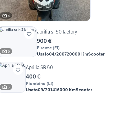
4
aprilia sr 50 factory
900 €
Firenze
(
FI
)
6
Usato
04/2007
20000 Km
Scooter
Aprilia SR 50
400 €
Piombino
(
LI
)
3
Usato
09/2014
16000 Km
Scooter