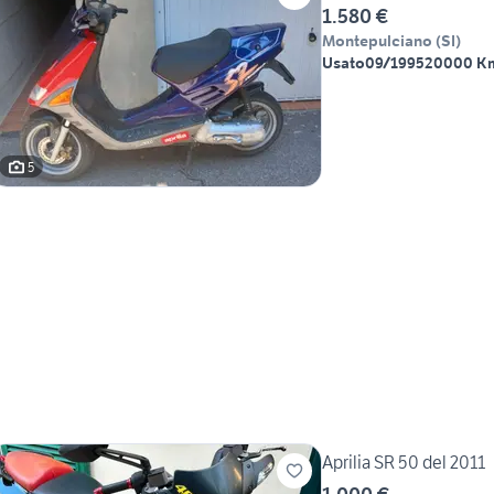
1.580 €
Montepulciano
(
SI
)
Usato
09/1995
20000 K
5
Aprilia SR 50 del 2011