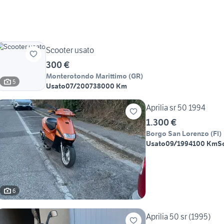
Scooter usato
300 €
Monterotondo Marittimo
(
GR
)
5
Usato
07/2007
38000 Km
Aprilia sr 50 1994
1.300 €
Borgo San Lorenzo
(
FI
)
Usato
09/1994
100 Km
S
6
Aprilia 50 sr (1995)