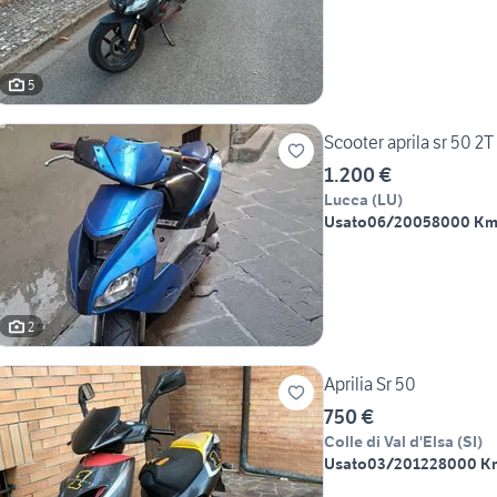
5
Scooter aprila sr 50 2T
1.200 €
Lucca
(
LU
)
Usato
06/2005
8000 K
2
Aprilia Sr 50
750 €
Colle di Val d'Elsa
(
SI
)
Usato
03/2012
28000 K