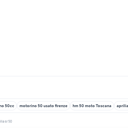
no 50cc
motorino 50 usato firenze
hm 50 moto Toscana
aprili
ilia sr 50