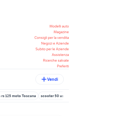
Modelli auto
Magazine
Consigli per la vendita
Negozi e Aziende
Subito per le Aziende
Assistenza
Ricerche salvate
Preferiti
Vendi
a rs 125 moto Toscana
scooter 50 usati livorno
scooter 50 firenz