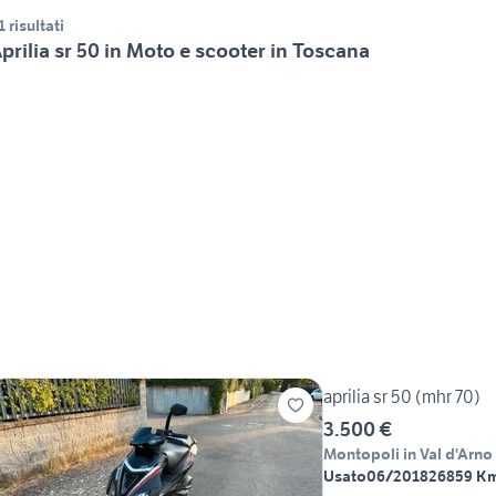
1 risultati
prilia sr 50 in Moto e scooter in Toscana
aprilia sr 50 (mhr 70)
3.500 €
Montopoli in Val d'Arno
Usato
06/2018
26859 K