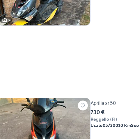
6
Aprilia sr 50
730 €
Reggello
(
FI
)
Usato
05/2001
0 Km
Sco