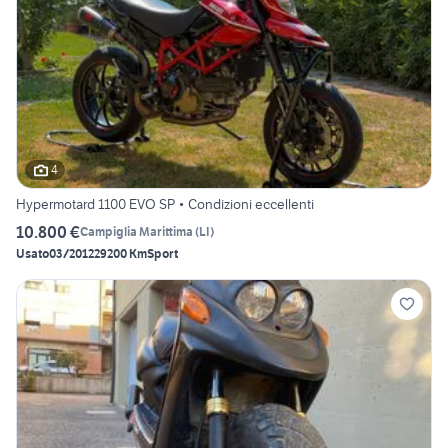
4
Hypermotard 1100 EVO SP • Condizioni eccellenti
10.800 €
Campiglia Marittima
(
LI
)
Usato
03/2012
29200 Km
Sport