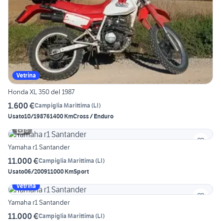
Vetrina
Honda XL 350 del 1987
1.600 €
Campiglia Marittima
(
LI
)
Usato
10/1987
61400 Km
Cross / Enduro
6
Yamaha r1 Santander
11.000 €
Campiglia Marittima
(
LI
)
Usato
06/2009
11000 Km
Sport
Vetrina
Yamaha r1 Santander
11.000 €
Campiglia Marittima
(
LI
)