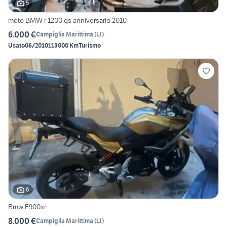
5
moto BMW r 1200 gs anniversario 2010
6.000 €
Campiglia Marittima
(
LI
)
Usato
06/2010
113000 Km
Turismo
6
Bmw F900xr
8.000 €
Campiglia Marittima
(
LI
)