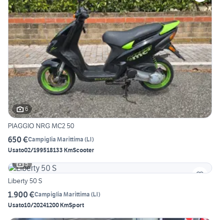
6
PIAGGIO NRG MC2 50
650 €
Campiglia Marittima
(
LI
)
Usato
02/1995
18133 Km
Scooter
5
Liberty 50 S
1.900 €
Campiglia Marittima
(
LI
)
Usato
10/2024
1200 Km
Sport