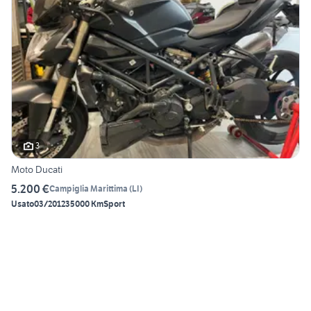
3
Moto Ducati
5.200 €
Campiglia Marittima
(
LI
)
Usato
03/2012
35000 Km
Sport