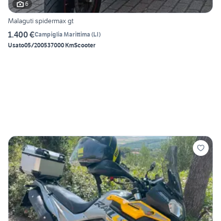
6
Malaguti spidermax gt
1.400 €
Campiglia Marittima
(
LI
)
Usato
05/2005
37000 Km
Scooter