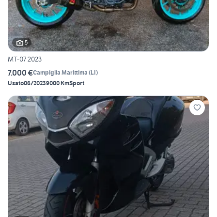
5
MT-07 2023
7.000 €
Campiglia Marittima
(
LI
)
Usato
06/2023
9000 Km
Sport