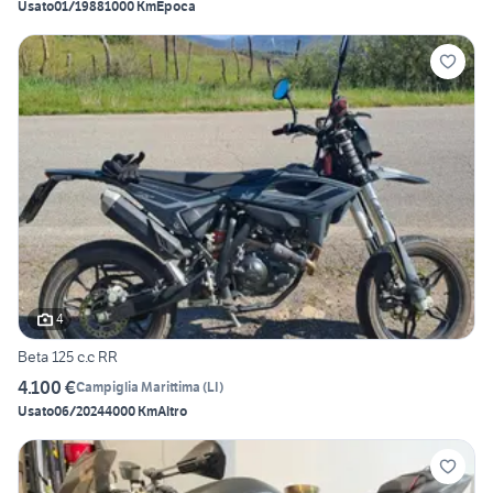
Usato
01/1988
1000 Km
Epoca
4
Beta 125 c.c RR
4.100 €
Campiglia Marittima
(
LI
)
Usato
06/2024
4000 Km
Altro