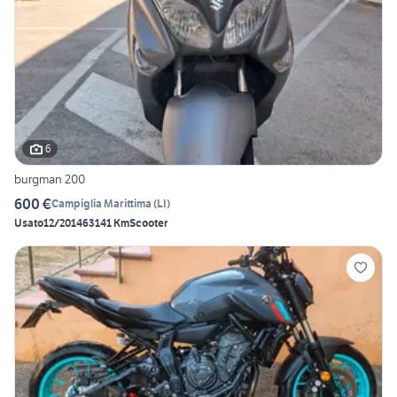
6
burgman 200
600 €
Campiglia Marittima
(
LI
)
Usato
12/2014
63141 Km
Scooter