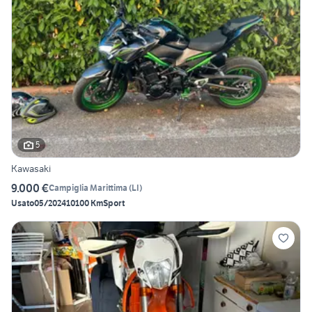
5
Kawasaki
9.000 €
Campiglia Marittima
(
LI
)
Usato
05/2024
10100 Km
Sport