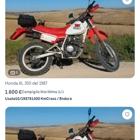
6
Honda XL 350 del 1987
1.600 €
Campiglia Marittima
(
LI
)
Usato
10/1987
61400 Km
Cross / Enduro