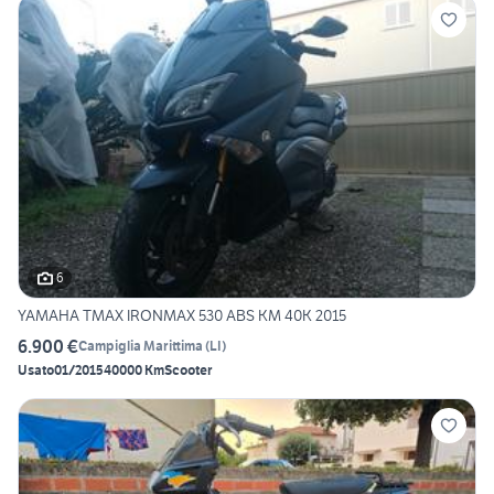
6
YAMAHA TMAX IRONMAX 530 ABS KM 40K 2015
6.900 €
Campiglia Marittima
(
LI
)
Usato
01/2015
40000 Km
Scooter