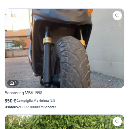
3
Booster ng MBK 1998
850 €
Campiglia Marittima
(
LI
)
Usato
05/1998
30000 Km
Scooter