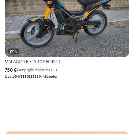
6
MALAGUTI FIFTY TOP 50 1990
750 €
Campiglia Marittima
(
LI
)
Usato
04/1990
11338 Km
Scooter