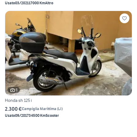
Usato
03/2021
17000 Km
Altro
6
Honda sh 125 i
2.300 €
Campiglia Marittima
(
LI
)
Usato
09/2017
34500 Km
Scooter