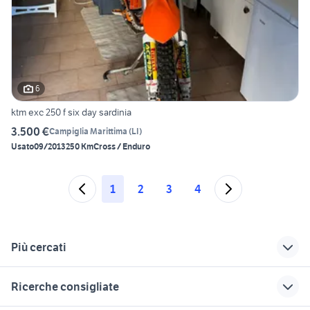
6
ktm exc 250 f six day sardinia
3.500 €
Campiglia Marittima
(
LI
)
Usato
09/2013
250 Km
Cross / Enduro
1
2
3
4
Più cercati
Correlati
Richerche simili
Suggerimenti
Ricerche consigliate
vespa 50 a livorno e
ducati prato e
ktm 125 a grosseto e