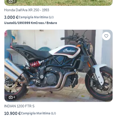
2
Honda Dall'Ara XR 250 - 1993
3.000 €
Campiglia Marittima
(
LI
)
Usato
01/1993
999 Km
Cross / Enduro
4
INDIAN 1200 FTR S
10.900 €
Campiglia Marittima
(
LI
)