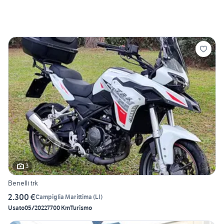
3
Benelli trk
2.300 €
Campiglia Marittima
(
LI
)
Usato
05/2022
7700 Km
Turismo