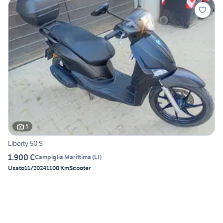
5
Liberty 50 S
1.900 €
Campiglia Marittima
(
LI
)
Usato
11/2024
1100 Km
Scooter