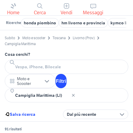
Home
Cerca
Vendi
Messaggi
honda piombino
hm livorno e provincia
kymco livor
Ricerche
Subito
Moto e scooter
Toscana
Livorno (Prov)
Campiglia Marittima
Cosa cerchi?
Moto e
Filtri
Scooter
Salva ricerca
Dal più recente
91 risultati