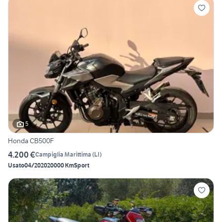
5
Honda CB500F
4.200 €
Campiglia Marittima
(
LI
)
Usato
04/2020
20000 Km
Sport