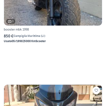
3
booster mbk 1998
850 €
Campiglia Marittima
(
LI
)
Usato
05/1998
25000 Km
Scooter