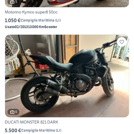
5
Motorino Kymco super8 50cc
1.050 €
Campiglia Marittima
(
LI
)
Usato
02/2013
13000 Km
Scooter
6
DUCATI MONSTER 821 DARK
5.500 €
Campiglia Marittima
(
LI
)