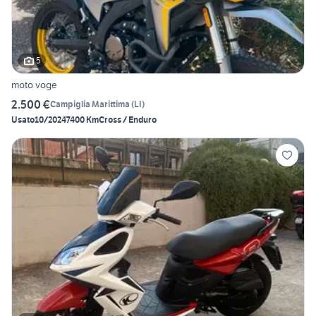
5
moto voge
2.500 €
Campiglia Marittima
(
LI
)
Usato
10/2024
7400 Km
Cross / Enduro