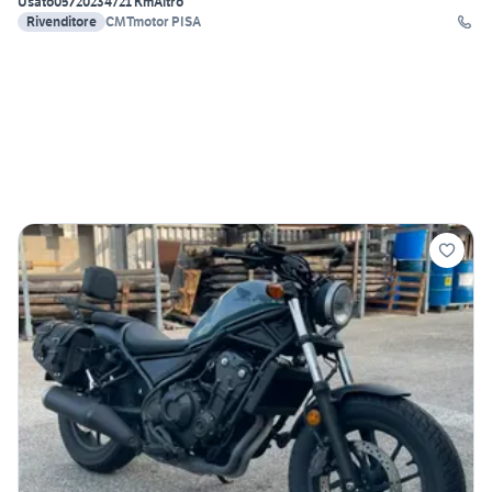
Usato
05/2023
4721 Km
Altro
Rivenditore
CMTmotor PISA