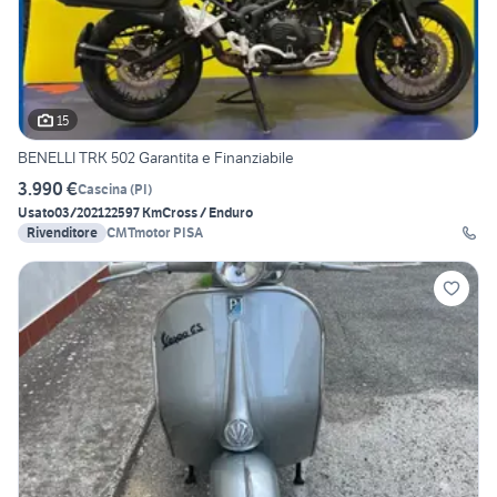
15
BENELLI TRK 502 Garantita e Finanziabile
3.990 €
Cascina
(
PI
)
Usato
03/2021
22597 Km
Cross / Enduro
Rivenditore
CMTmotor PISA