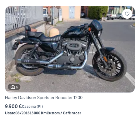
6
Harley Davidson Sportster Roadster 1200
9.900 €
Cascina
(
PI
)
Usato
08/2016
13000 Km
Custom / Café racer