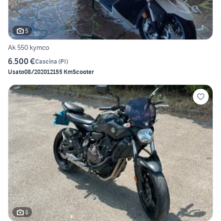
5
Ak 550 kymco
6.500 €
Cascina
(
PI
)
Usato
08/2020
12155 Km
Scooter
6