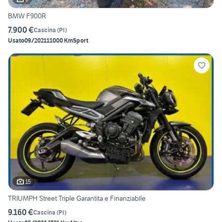
BMW F900R
7.900 €
Cascina
(
PI
)
Usato
09/2021
11000 Km
Sport
15
TRIUMPH Street Triple Garantita e Finanziabile
9.160 €
Cascina
(
PI
)