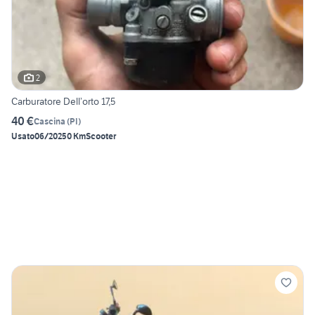
2
Carburatore Dell’orto 17,5
40 €
Cascina
(
PI
)
Usato
06/2025
0 Km
Scooter