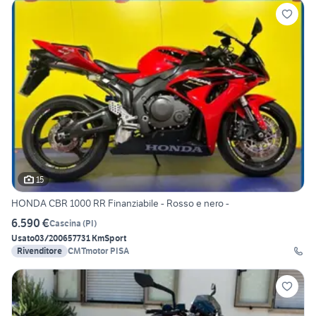
15
HONDA CBR 1000 RR Finanziabile - Rosso e nero -
6.590 €
Cascina
(
PI
)
Usato
03/2006
57731 Km
Sport
Rivenditore
CMTmotor PISA