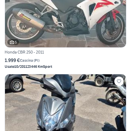
5
Honda CBR 250 - 2011
1.999 €
Cascina
(
PI
)
Usato
10/2011
23446 Km
Sport