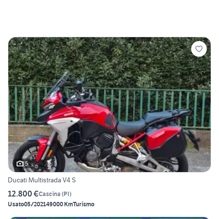
5
Ducati Multistrada V4 S
12.800 €
Cascina
(
PI
)
Usato
05/2021
49000 Km
Turismo