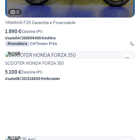
15
YAMAHA FZ6 Garantita e Finanziabile
1.890 €
Cascina
(
PI
)
Usato
04/2006
59400 Km
Altro
Rivenditore
CMTmotor PISA
3
SCOOTER HONDA FORZA 350
5.100 €
Cascina
(
PI
)
Usato
06/2023
16600 Km
Scooter
6