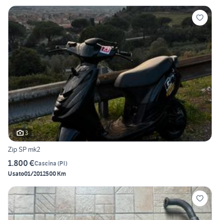
3
Zip SP mk2
1.800 €
Cascina
(
PI
)
Usato
01/2012
500 Km