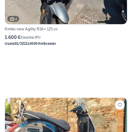
4
Kimko new Agility R16+ 125 cc
1.600 €
Cascina
(
PI
)
Usato
01/2021
14500 Km
Scooter