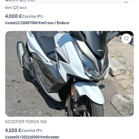
ktm 125 exc
4.000 €
Cascina
(
PI
)
Usato
12/2008
7000 Km
Cross / Enduro
SCOOTER FORZA 350
4.100 €
Cascina
(
PI
)
Usato
03/2021
16000 Km
Scooter