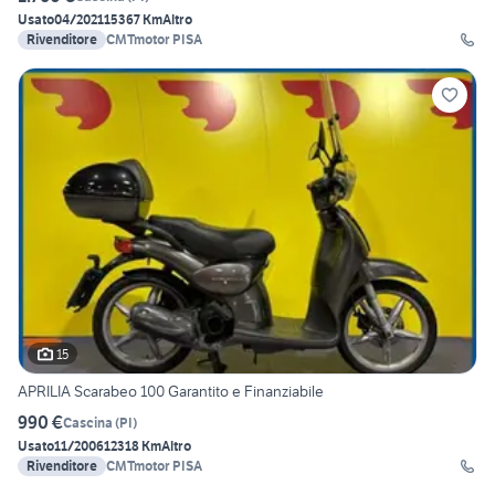
Usato
04/2021
15367 Km
Altro
Rivenditore
CMTmotor PISA
15
APRILIA Scarabeo 100 Garantito e Finanziabile
990 €
Cascina
(
PI
)
Usato
11/2006
12318 Km
Altro
Rivenditore
CMTmotor PISA