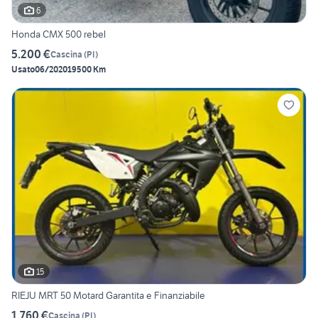
6
Honda CMX 500 rebel
5.200 €
Cascina
(
PI
)
Usato
06/2020
19500 Km
15
RIEJU MRT 50 Motard Garantita e Finanziabile
1.760 €
Cascina
(
PI
)