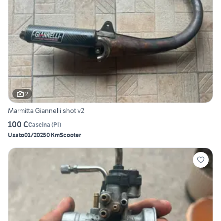
2
Marmitta Giannelli shot v2
100 €
Cascina
(
PI
)
Usato
01/2025
0 Km
Scooter