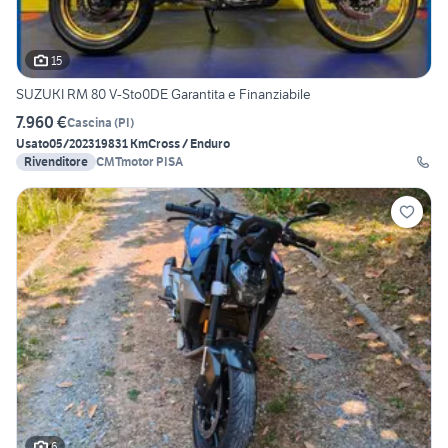
15
SUZUKI RM 80 V-Sto0DE Garantita e Finanziabile
7.960 €
Cascina
(
PI
)
Usato
05/2023
19831 Km
Cross / Enduro
Rivenditore
CMTmotor PISA
6