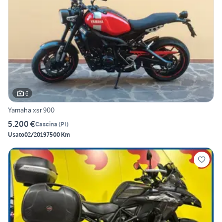
6
Yamaha xsr 900
5.200 €
Cascina
(
PI
)
Usato
02/2019
7500 Km