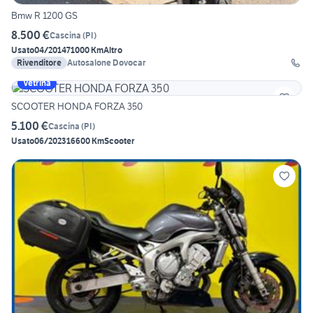
Bmw R 1200 GS
8.500 €
Cascina
(
PI
)
Usato
04/2014
71000 Km
Altro
Rivenditore
Autosalone Dovocar
Vetrina
SCOOTER HONDA FORZA 350
5.100 €
Cascina
(
PI
)
Usato
06/2023
16600 Km
Scooter