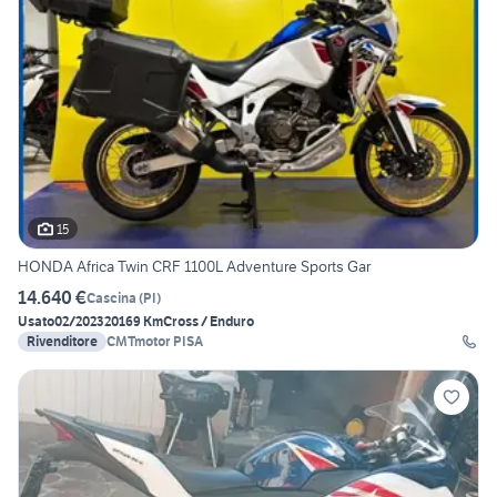
15
HONDA Africa Twin CRF 1100L Adventure Sports Gar
14.640 €
Cascina
(
PI
)
Usato
02/2023
20169 Km
Cross / Enduro
Rivenditore
CMTmotor PISA