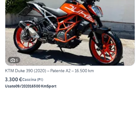
6
KTM Duke 390 (2020) – Patente A2 – 16.500 km
3.300 €
Cascina
(
PI
)
Usato
09/2020
16500 Km
Sport