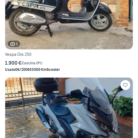
6
Vespa Gts 250
1.900 €
Cascina
(
PI
)
Usato
06/2006
53000 Km
Scooter