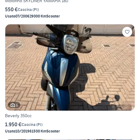
Motorino SKYLINER YAMAHA 180
550 €
Cascina
(
PI
)
Usato
07/2006
29000 Km
Scooter
6
Beverly 350cc
1.950 €
Cascina
(
PI
)
Usato
10/2019
61500 Km
Scooter