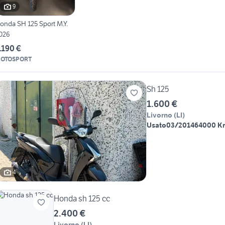
9
onda SH 125 Sport M.Y.
026
.190 €
OTOSPORT
Sh 125
1.600 €
Livorno
(
LI
)
Usato
03/2014
64000 K
4
Honda sh 125 cc
2.400 €
Livorno
(
LI
)