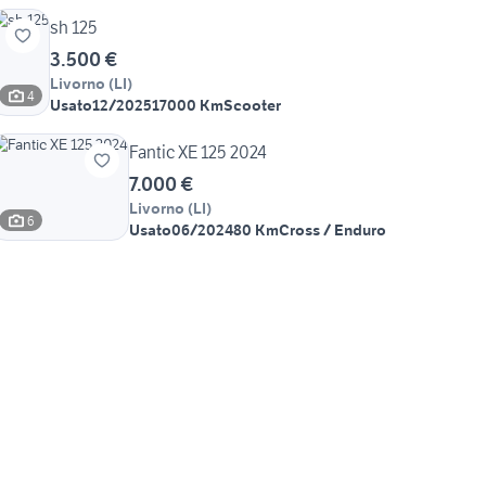
sh 125
3.500 €
Livorno
(
LI
)
4
Usato
12/2025
17000 Km
Scooter
Fantic XE 125 2024
7.000 €
Livorno
(
LI
)
6
Usato
06/2024
80 Km
Cross / Enduro