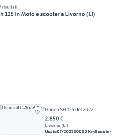
7 risultati
h 125 in Moto e scooter a Livorno (LI)
Honda SH 125 del 2022
2.850 €
Livorno
(
LI
)
Usato
07/2022
30000 Km
Scooter