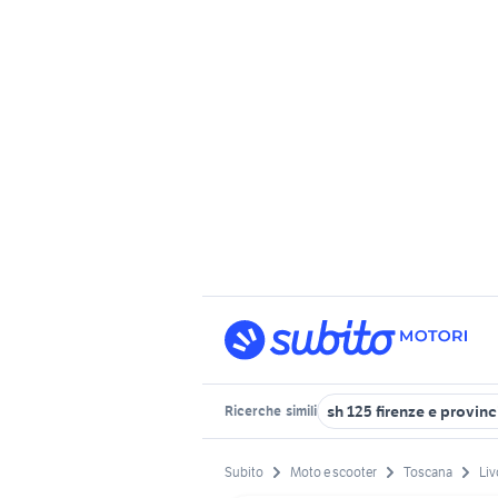
sh 125 firenze e provinc
Ricerche
simili
Subito
Moto e scooter
Toscana
Liv