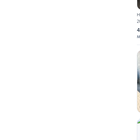
H
2
4
M