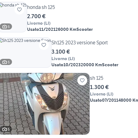
honda sh 125
2.700 €
Livorno
(
LI
)
6
Usato
11/2021
26000 Km
Scooter
Sh125 2023 versione Sport
3.100 €
Livorno
(
LI
)
6
Usato
10/2023
20000 Km
Scooter
sh 125
1.300 €
Livorno
(
LI
)
Usato
07/2011
48000 K
6