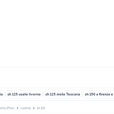
ia
sh 125 usato livorno
sh 125 moto Toscana
sh 150 a firenze e
orno (Prov)
Livorno
sh 125