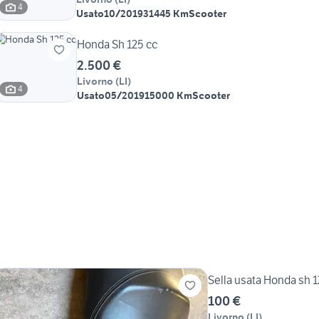
4
Usato
10/2019
31445 Km
Scooter
Honda Sh 125 cc
2.500 €
Livorno
(
LI
)
4
Usato
05/2019
15000 Km
Scooter
Sella usata Honda sh 
100 €
Livorno
(
LI
)