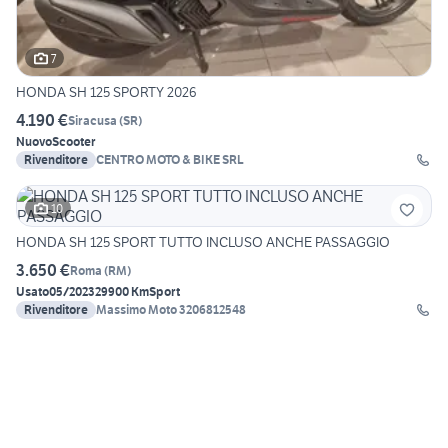
7
HONDA SH 125 SPORTY 2026
4.190 €
Siracusa
(
SR
)
Nuovo
Scooter
Rivenditore
CENTRO MOTO & BIKE SRL
10
HONDA SH 125 SPORT TUTTO INCLUSO ANCHE PASSAGGIO
3.650 €
Roma
(
RM
)
Usato
05/2023
29900 Km
Sport
Rivenditore
Massimo Moto 3206812548