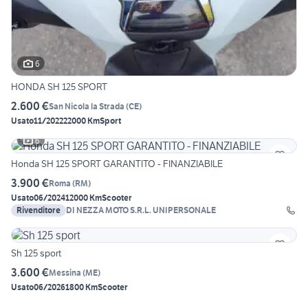
6
HONDA SH 125 SPORT
2.600 €
San Nicola la Strada
(
CE
)
Usato
11/2022
22000 Km
Sport
6
Honda SH 125 SPORT GARANTITO - FINANZIABILE
3.900 €
Roma
(
RM
)
Usato
06/2024
12000 Km
Scooter
Rivenditore
DI NEZZA MOTO S.R.L. UNIPERSONALE
Sh 125 sport
3.600 €
Messina
(
ME
)
Usato
06/2026
1800 Km
Scooter