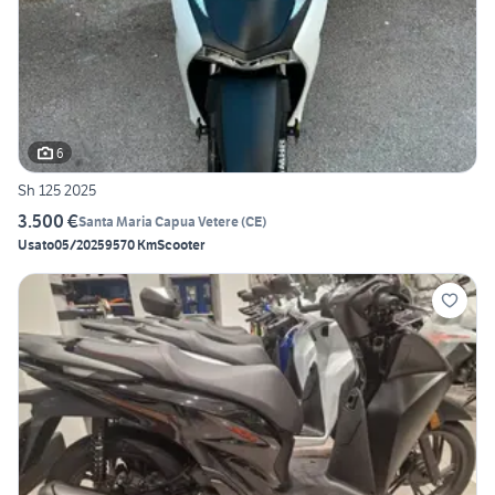
6
Sh 125 2025
3.500 €
Santa Maria Capua Vetere
(
CE
)
Usato
05/2025
9570 Km
Scooter