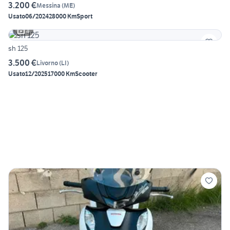
3.200 €
Messina
(
ME
)
Usato
06/2024
28000 Km
Sport
4
sh 125
3.500 €
Livorno
(
LI
)
Usato
12/2025
17000 Km
Scooter