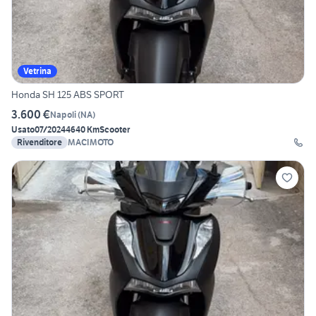
Vetrina
Honda SH 125 ABS SPORT
3.600 €
Napoli
(
NA
)
Usato
07/2024
4640 Km
Scooter
Rivenditore
MACIMOTO