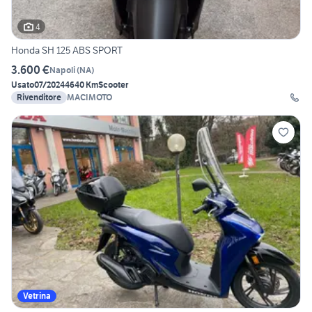
4
Honda SH 125 ABS SPORT
3.600 €
Napoli
(
NA
)
Usato
07/2024
4640 Km
Scooter
Rivenditore
MACIMOTO
Vetrina