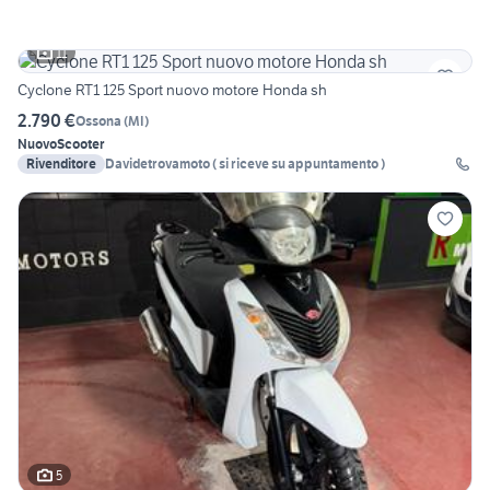
11
Cyclone RT1 125 Sport nuovo motore Honda sh
2.790 €
Ossona
(
MI
)
Nuovo
Scooter
Rivenditore
Davidetrovamoto ( si riceve su appuntamento )
5