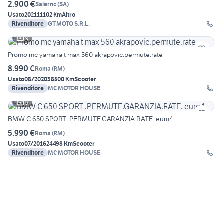
2.900 €
Salerno
(
SA
)
Usato
2021
11102 Km
Altro
Rivenditore
GT MOTO S.R.L.
9
Promo mc yamaha t max 560 akrapovic.permute.rate
8.990 €
Roma
(
RM
)
Usato
08/2020
38800 Km
Scooter
Rivenditore
MC MOTOR HOUSE
9
BMW C 650 SPORT .PERMUTE.GARANZIA.RATE. euro4
5.990 €
Roma
(
RM
)
Usato
07/2016
24498 Km
Scooter
Rivenditore
MC MOTOR HOUSE