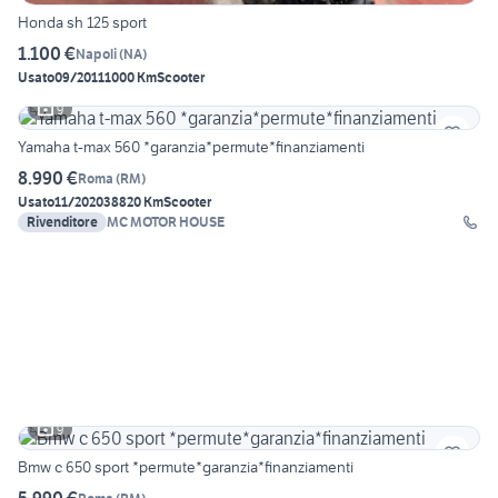
Honda sh 125 sport
1.100 €
Napoli
(
NA
)
Usato
09/2011
1000 Km
Scooter
9
Yamaha t-max 560 *garanzia*permute*finanziamenti
8.990 €
Roma
(
RM
)
Usato
11/2020
38820 Km
Scooter
Rivenditore
MC MOTOR HOUSE
9
Bmw c 650 sport *permute*garanzia*finanziamenti