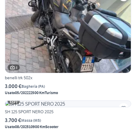
4
benelli trk 502x
3.000 €
Bagheria
(
PA
)
Usato
05/2022
22500 Km
Turismo
6
SH 125 SPORT NERO 2025
3.700 €
Massa
(
MS
)
Usato
08/2025
10900 Km
Scooter