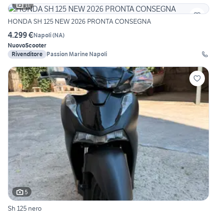
11
HONDA SH 125 NEW 2026 PRONTA CONSEGNA
4.299 €
Napoli
(
NA
)
Nuovo
Scooter
Rivenditore
Passion Marine Napoli
5
Sh 125 nero