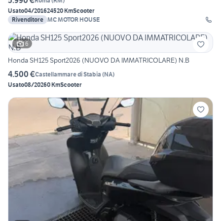
5.990 €
Roma
(
RM
)
Usato
04/2016
24520 Km
Scooter
Rivenditore
MC MOTOR HOUSE
6
Honda SH125 Sport2026 (NUOVO DA IMMATRICOLARE) N.B
4.500 €
Castellammare di Stabia
(
NA
)
Usato
08/2026
0 Km
Scooter