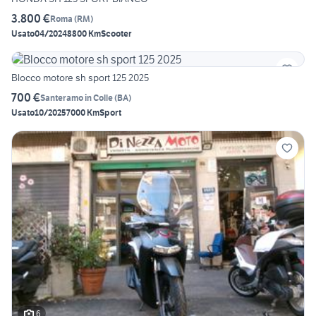
3.800 €
Roma
(
RM
)
Usato
04/2024
8800 Km
Scooter
Blocco motore sh sport 125 2025
700 €
Santeramo in Colle
(
BA
)
Usato
10/2025
7000 Km
Sport
6