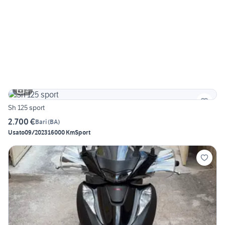
4
Sh 125 sport
2.700 €
Bari
(
BA
)
Usato
09/2023
16000 Km
Sport