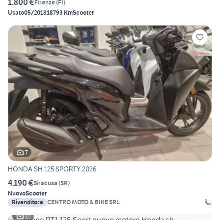
1.800 €
Firenze
(
FI
)
Usato
05/2018
18793 Km
Scooter
7
HONDA SH 125 SPORTY 2026
4.190 €
Siracusa
(
SR
)
Nuovo
Scooter
Rivenditore
CENTRO MOTO & BIKE SRL
11