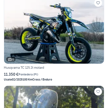
6
Husqvarna TC 125 2t motard
11.350 €
Pontedera
(
PI
)
Usato
02/2025
100 Km
Cross / Enduro