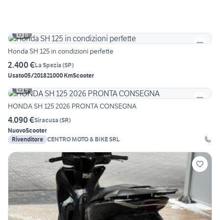
6
Honda SH 125 in condizioni perfette
2.400 €
La Spezia
(
SP
)
Usato
05/2018
21000 Km
Scooter
5
HONDA SH 125 2026 PRONTA CONSEGNA
4.090 €
Siracusa
(
SR
)
Nuovo
Scooter
Rivenditore
CENTRO MOTO & BIKE SRL