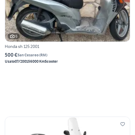
6
Honda sh 125 2001
500 €
San Cesareo
(
RM
)
Usato
07/2001
56000 Km
Scooter