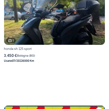
5
honda sh 125 sport
3.450 €
Bologna
(
BO
)
Usato
07/2022
6000 Km