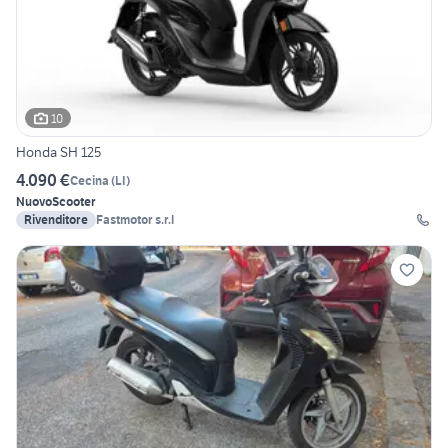
10
Honda SH 125
4.090 €
Cecina
(
LI
)
Nuovo
Scooter
Rivenditore
Fastmotor s.r.l