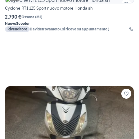
Cyclone RT1 125 Sport nuovo motore Honda sh
2.790 €
Ossona
(
MI
)
Nuovo
Scooter
Rivenditore
Davidetrovamoto ( si riceve su appuntamento )