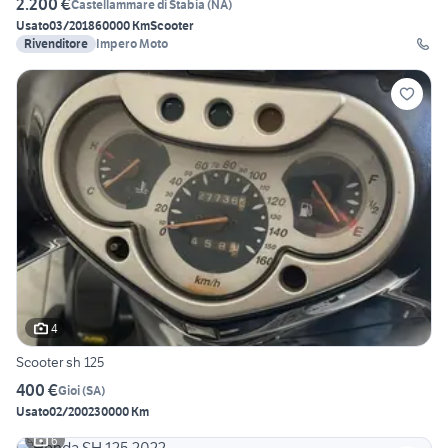
2.200 €
Castellammare di Stabia
(
NA
)
Usato
03/2018
60000 Km
Scooter
Rivenditore
Impero Moto
4
Scooter sh 125
400 €
Gioi
(
SA
)
Usato
02/2002
30000 Km
6