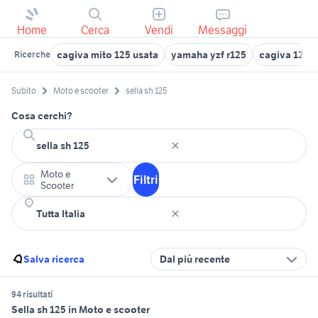
Home
Cerca
Vendi
Messaggi
cagiva mito 125 usata
yamaha yzf r125
cagiva 125
Ricerche
Subito
Moto e scooter
sella sh 125
Cosa cerchi?
Moto e
Filtri
Scooter
Salva ricerca
Dal più recente
94 risultati
Sella sh 125 in Moto e scooter