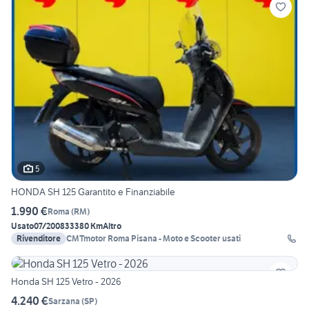
5
HONDA SH 125 Garantito e Finanziabile
1.990 €
Roma
(
RM
)
Usato
07/2008
33380 Km
Altro
Rivenditore
CMTmotor Roma Pisana - Moto e Scooter usati
Honda SH 125 Vetro - 2026
4.240 €
Sarzana
(
SP
)