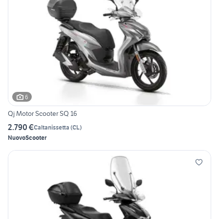
6
Qj Motor Scooter SQ 16
2.790 €
Caltanissetta
(
CL
)
Nuovo
Scooter