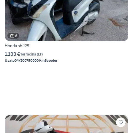
6
Honda sh 125
1.100 €
Terracina
(
LT
)
Usato
04/2007
50000 Km
Scooter