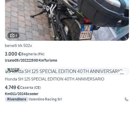
4
benelli trk 502x
3.000 €
Bagheria
(
PA
)
Usato
05/2022
22500 Km
Turismo
4
Honda SH 125 SPECIAL EDITION 40TH ANNIVERSARIO
4.749 €
Caserta
(
CE
)
Km0
11/2024
Scooter
Rivenditore
Valentino Racing Srl