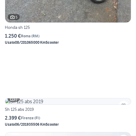
5
Honda sh 125
1.250 €
Roma
(
RM
)
Usato
08/2010
65000 Km
Scooter
6
Sh 125 abs 2019
2.399 €
Firenze
(
FI
)
Usato
06/2019
35506 Km
Scooter