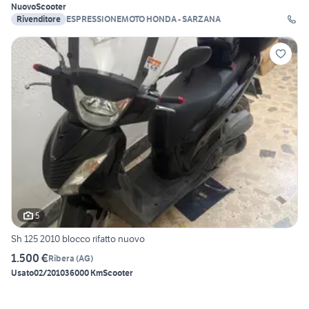
Nuovo
Scooter
Rivenditore
ESPRESSIONEMOTO HONDA - SARZANA
5
Sh 125 2010 blocco rifatto nuovo
1.500 €
Ribera
(
AG
)
Usato
02/2010
36000 Km
Scooter