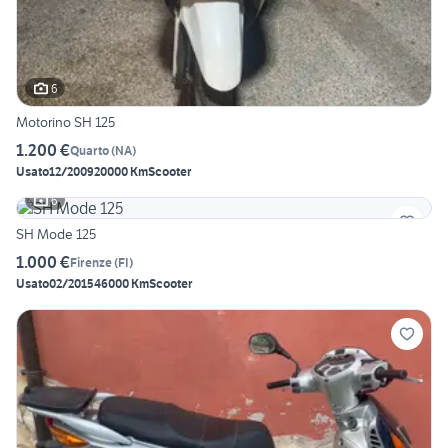
6
Motorino SH 125
1.200 €
Quarto
(
NA
)
Usato
12/2009
20000 Km
Scooter
6
SH Mode 125
1.000 €
Firenze
(
FI
)
Usato
02/2015
46000 Km
Scooter