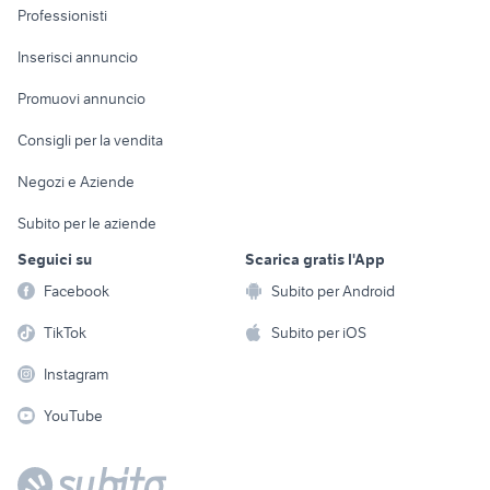
Informatica
Animali
Professionisti
Arredamento e
Console e
Accessori per
Casalinghi
Inserisci annuncio
Videogiochi
animali
Elettrodomestici
Promuovi annuncio
Audio/Video
Musica e Film
Giardino e Fai da te
Consigli per la vendita
Fotografia
Libri e Riviste
Abbigliamento e
Negozi e Aziende
Telefonia
Strumenti Musicali
Accessori
Subito per le aziende
Sports
Tutto per i bambini
Seguici su
Scarica gratis l'App
Biciclette
Facebook
Subito per Android
Collezionismo
TikTok
Subito per iOS
Instagram
YouTube