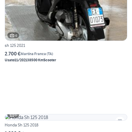
4
sh 125 2021
2.700 €
Martina Franca
(
TA
)
Usato
11/2021
38500 Km
Scooter
6
Honda Sh 125 2018