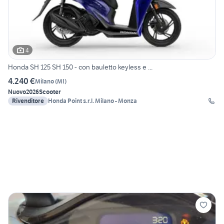
4
Honda SH 125 SH 150 - con bauletto keyless e ...
4.240 €
Milano
(
MI
)
Nuovo
2026
Scooter
Rivenditore
Honda Point s.r.l. Milano - Monza