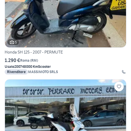
5
Honda SH 125 - 2007 - PERMUTE
1.290 €
Roma
(
RM
)
Usato
2007
48000 Km
Scooter
Rivenditore
MASSIMOTO SRLS