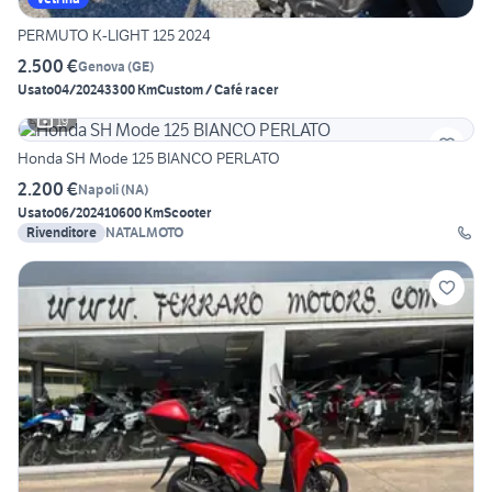
PERMUTO K-LIGHT 125 2024
2.500 €
Genova
(
GE
)
Usato
04/2024
3300 Km
Custom / Café racer
19
Honda SH Mode 125 BIANCO PERLATO
2.200 €
Napoli
(
NA
)
Usato
06/2024
10600 Km
Scooter
Rivenditore
NATALMOTO