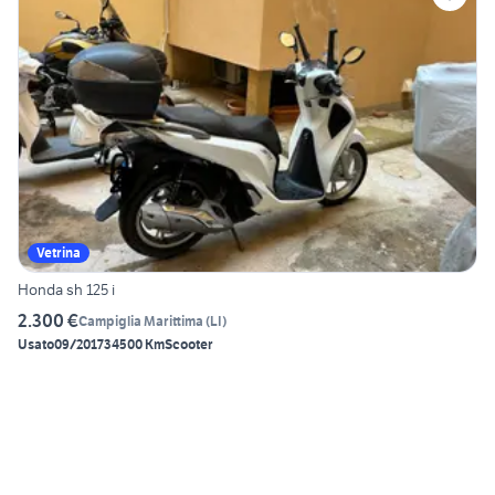
Vetrina
Honda sh 125 i
2.300 €
Campiglia Marittima
(
LI
)
Usato
09/2017
34500 Km
Scooter