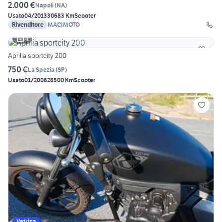
2.000 €
Napoli
(
NA
)
Usato
04/2013
30683 Km
Scooter
Rivenditore
MACIMOTO
4
Aprilia sportcity 200
750 €
La Spezia
(
SP
)
Usato
01/2006
28500 Km
Scooter
Vetrina