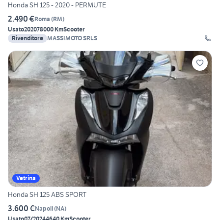
Honda SH 125 - 2020 - PERMUTE
2.490 €
Roma
(
RM
)
Usato
2020
78000 Km
Scooter
Rivenditore
MASSIMOTO SRLS
Vetrina
Honda SH 125 ABS SPORT
3.600 €
Napoli
(
NA
)
Usato
07/2024
4640 Km
Scooter