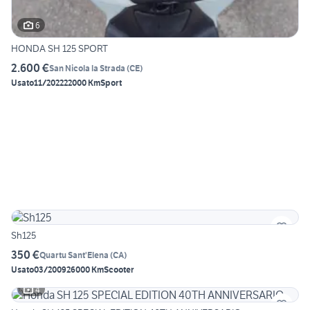
6
HONDA SH 125 SPORT
2.600 €
San Nicola la Strada
(
CE
)
Usato
11/2022
22000 Km
Sport
Sh125
350 €
Quartu Sant'Elena
(
CA
)
Usato
03/2009
26000 Km
Scooter
4