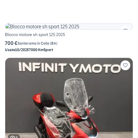
Blocco motore sh sport 125 2025
700 €
Santeramo in Colle
(
BA
)
Usato
10/2025
7000 Km
Sport
6