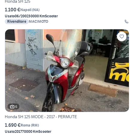
Honda SH 125
1.100 €
Napoli
(
NA
)
Usato
06/2002
30000 Km
Scooter
Rivenditore
MACIMOTO
6
Honda SH 125 MODE - 2017 - PERMUTE
1.690 €
Roma
(
RM
)
Usato
2017
70000 Km
Scooter