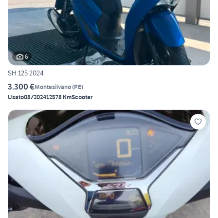
6
SH 125 2024
3.300 €
Montesilvano
(
PE
)
Usato
08/2024
12578 Km
Scooter