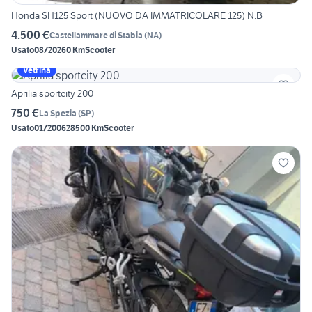
Honda SH125 Sport (NUOVO DA IMMATRICOLARE 125) N.B
4.500 €
Castellammare di Stabia
(
NA
)
Usato
08/2026
0 Km
Scooter
Vetrina
Aprilia sportcity 200
750 €
La Spezia
(
SP
)
Usato
01/2006
28500 Km
Scooter