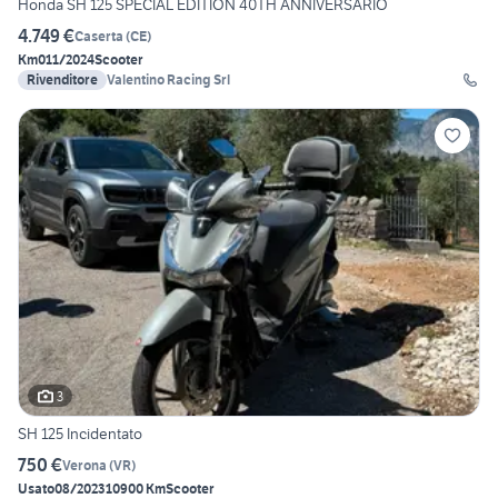
Honda SH 125 SPECIAL EDITION 40TH ANNIVERSARIO
4.749 €
Caserta
(
CE
)
Km0
11/2024
Scooter
Rivenditore
Valentino Racing Srl
3
SH 125 Incidentato
750 €
Verona
(
VR
)
Usato
08/2023
10900 Km
Scooter