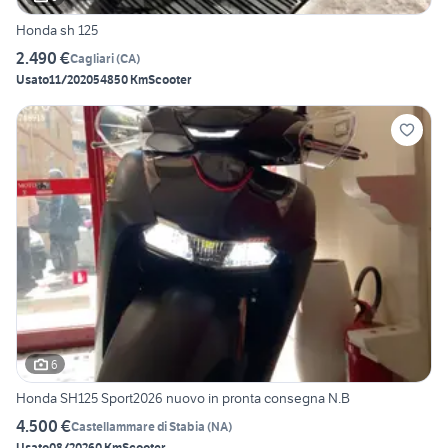
Honda sh 125
2.490 €
Cagliari
(
CA
)
Usato
11/2020
54850 Km
Scooter
6
Honda SH125 Sport2026 nuovo in pronta consegna N.B
4.500 €
Castellammare di Stabia
(
NA
)
Usato
08/2026
0 Km
Scooter