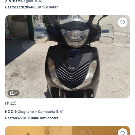
2.490 €
Cagliari
(
CA
)
Usato
11/2020
54850 Km
Scooter
6
sh 125
600 €
Giugliano in Campania
(
NA
)
Usato
03/2010
50000 Km
Scooter