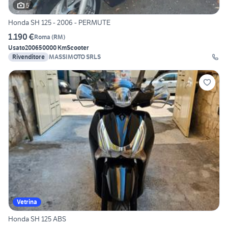
5
Honda SH 125 - 2006 - PERMUTE
1.190 €
Roma
(
RM
)
Usato
2006
50000 Km
Scooter
Rivenditore
MASSIMOTO SRLS
Vetrina
Honda SH 125 ABS