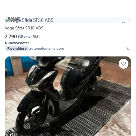
6
Voge Sfida SR16 ABS
2.790 €
Roma
(
RM
)
Nuovo
Scooter
Rivenditore
automotomania.com
6