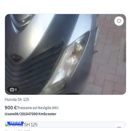
6
Honda Sh 125
900 €
Trezzano sul Naviglio
(
MI
)
Usato
06/2010
47000 Km
Scooter
Vetrina