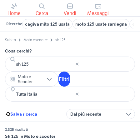
Home
Cerca
Vendi
Messaggi
cagiva mito 125 usata
moto 125 usate sardegna
cag
Ricerche
Subito
Moto e scooter
sh 125
Cosa cerchi?
Moto e
Filtri
Scooter
Salva ricerca
Dal più recente
2.325 risultati
Sh 125 in Moto e scooter