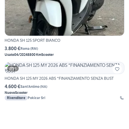
HONDA SH 125 SPORT BIANCO
3.800 €
Roma
(
RM
)
Usato
04/2024
8800 Km
Scooter
5
HONDA SH 125 MY 2026 ABS *FINANZIAMENTO SENZA BUST
4.600 €
Sant'Antimo
(
NA
)
Nuovo
Scooter
Rivenditore
Pokicar Srl