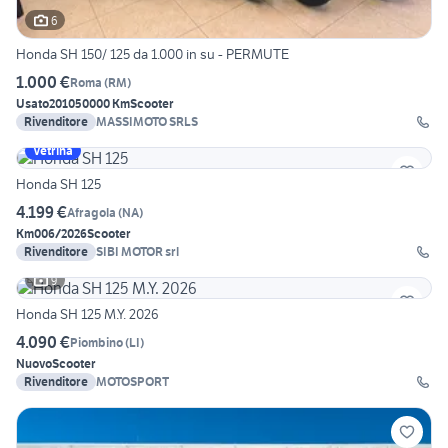
6
Honda SH 150/ 125 da 1.000 in su - PERMUTE
1.000 €
Roma
(
RM
)
Usato
2010
50000 Km
Scooter
Rivenditore
MASSIMOTO SRLS
Vetrina
Honda SH 125
4.199 €
Afragola
(
NA
)
Km0
06/2026
Scooter
Rivenditore
SIBI MOTOR srl
9
Honda SH 125 M.Y. 2026
4.090 €
Piombino
(
LI
)
Nuovo
Scooter
Rivenditore
MOTOSPORT