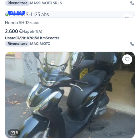
Rivenditore
MASSIMOTO SRLS
Vetrina
Honda SH 125 abs
2.600 €
Napoli
(
NA
)
Usato
07/2018
26158 Km
Scooter
Rivenditore
MACIMOTO
5