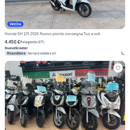
Vetrina
Honda SH 125 2026 Nuovo pronto consegna Tuo a soli
4.450 €
Palagonia
(
CT
)
Nuovo
Scooter
Rivenditore
ferraro motors srl