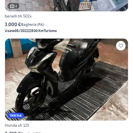
4
benelli trk 502x
3.000 €
Bagheria
(
PA
)
Usato
05/2022
22500 Km
Turismo
Vetrina
Honda sh 125