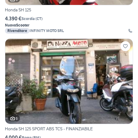
Honda SH 125
4.390 €
Scordia
(
CT
)
Nuovo
Scooter
Rivenditore
INFINITY MOTO SRL
6
Honda SH 125 SPORT ABS TCS - FINANZIABILE
4.000 €
Roma
(
RM
)