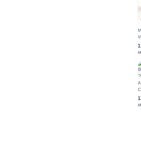
M
V
1
M
A
C
1
M