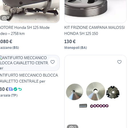
9
OTORE Honda SH 125 Mode
KIT FRIZIONE CAMPANA MALOSSI
ideo – 2758 km
HONDA SH 125 150
.080 €
130 €
azzano
(
BS
)
Monopoli
(
BA
)
NTIFURTO MECCANICO BLOCCA
AVALETTO CENTRALE per
30 €
arsala
(
TP
)
5