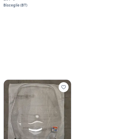
Bisceglie
(
BT
)