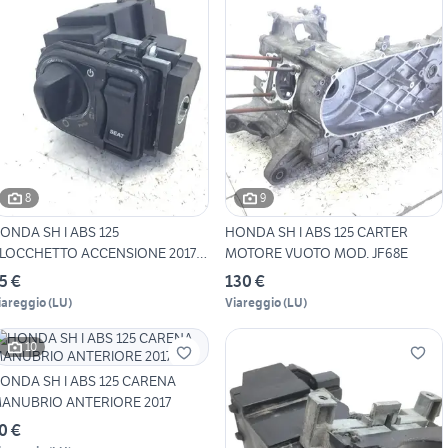
8
9
ONDA SH I ABS 125
HONDA SH I ABS 125 CARTER
LOCCHETTO ACCENSIONE 2017
MOTORE VUOTO MOD. JF68E
019
5 €
130 €
iareggio
(
LU
)
Viareggio
(
LU
)
10
ONDA SH I ABS 125 CARENA
ANUBRIO ANTERIORE 2017
0 €