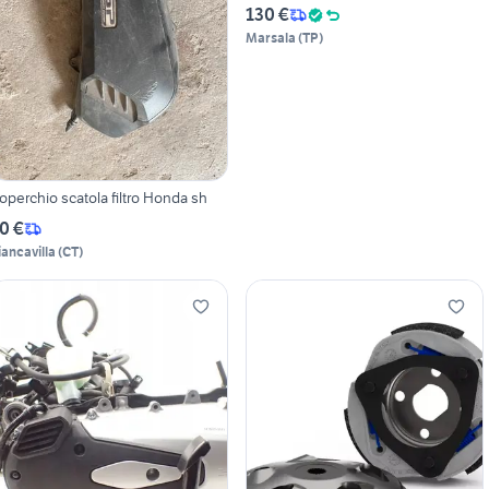
130 €
Marsala
(
TP
)
operchio scatola filtro Honda sh
0 €
iancavilla
(
CT
)