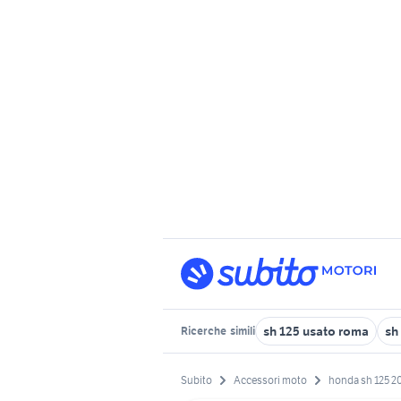
sh 125 usato roma
sh
Ricerche
simili
Subito
Accessori moto
honda sh 125 2