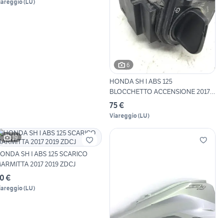
iareggio
(
LU
)
6
HONDA SH I ABS 125
BLOCCHETTO ACCENSIONE 2017
2019
75 €
Viareggio
(
LU
)
19
ONDA SH I ABS 125 SCARICO
ARMITTA 2017 2019 ZDCJ
0 €
iareggio
(
LU
)