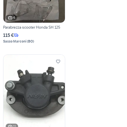
4
Parabrezza scooter Honda SH 125
115 €
Sasso Marconi
(
BO
)
11