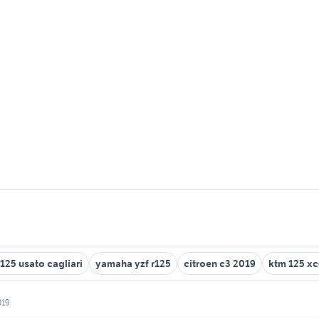
 125 usato cagliari
yamaha yzf r125
citroen c3 2019
ktm 125 x
019