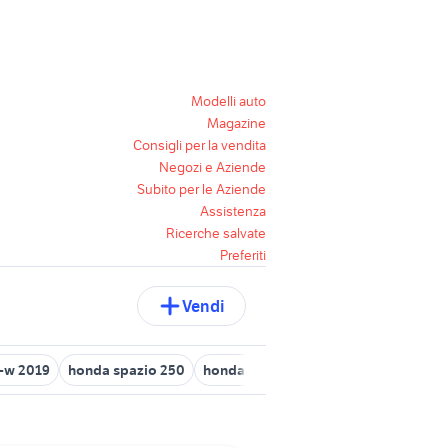
Modelli auto
Magazine
Consigli per la vendita
Negozi e Aziende
Subito per le Aziende
Assistenza
Ricerche salvate
Preferiti
Vendi
c-w 2019
honda spazio 250
honda rebel usata
naked 125
ktm