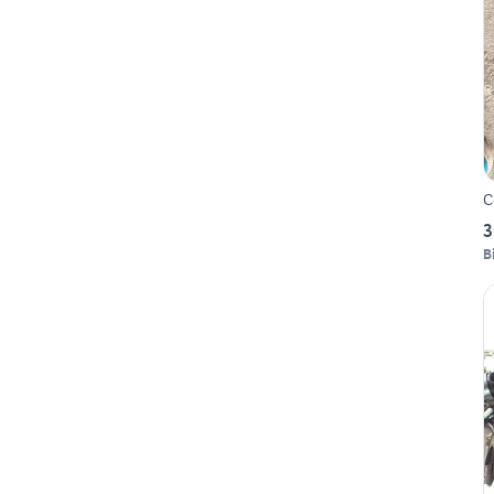
C
3
B