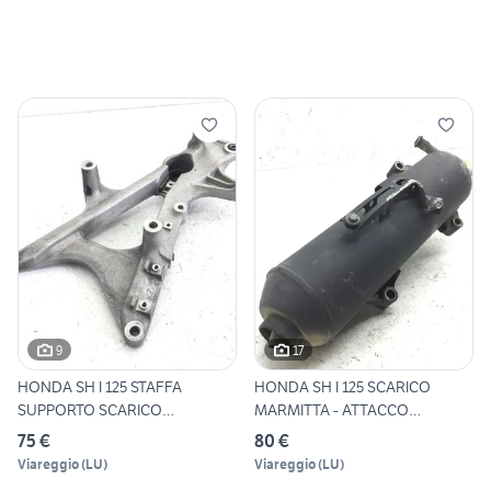
9
17
HONDA SH I 125 STAFFA
HONDA SH I 125 SCARICO
SUPPORTO SCARICO
MARMITTA - ATTACCO
MARMITTA 20
PROTEZIO
75 €
80 €
Viareggio
(
LU
)
Viareggio
(
LU
)