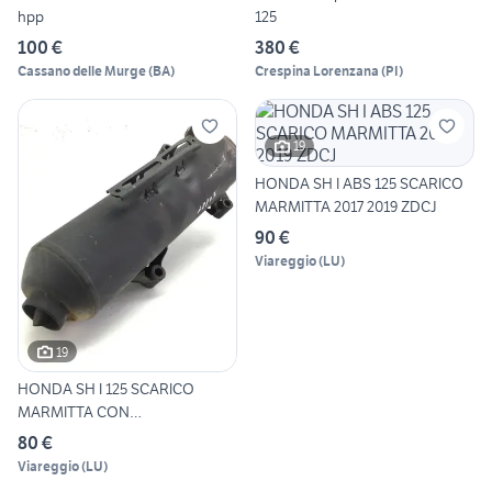
hpp
125
100 €
380 €
Cassano delle Murge
(
BA
)
Crespina Lorenzana
(
PI
)
19
HONDA SH I ABS 125 SCARICO
MARMITTA 2017 2019 ZDCJ
90 €
Viareggio
(
LU
)
19
HONDA SH I 125 SCARICO
MARMITTA CON
AMMACCATURA 20
80 €
Viareggio
(
LU
)