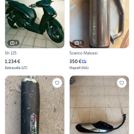
4
5
Sh 125
Scarico Malossi
1.234 €
350 €
Sabaudia
(
LT
)
Napoli
(
NA
)