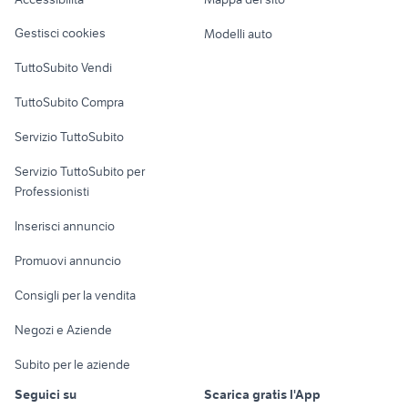
Loft, mansarde e
Veicoli commerciali
altro
Gestisci cookies
Modelli auto
Case vacanza
TuttoSubito Vendi
Uffici e Locali
TuttoSubito Compra
commerciali
Servizio TuttoSubito
elettronica
per la casa e la
sports e hobby
Servizio TuttoSubito per
persona
Informatica
Animali
Professionisti
Arredamento e
Console e
Accessori per
Casalinghi
Inserisci annuncio
Videogiochi
animali
Elettrodomestici
Promuovi annuncio
Audio/Video
Musica e Film
Giardino e Fai da te
Consigli per la vendita
Fotografia
Libri e Riviste
Abbigliamento e
Negozi e Aziende
Telefonia
Strumenti Musicali
Accessori
Subito per le aziende
Sports
Tutto per i bambini
Seguici su
Scarica gratis l'App
Biciclette