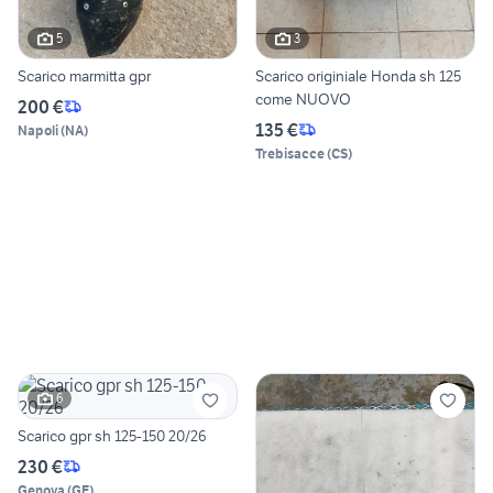
5
3
Scarico marmitta gpr
Scarico originiale Honda sh 125
come NUOVO
200 €
135 €
Napoli
(
NA
)
Trebisacce
(
CS
)
6
Scarico gpr sh 125-150 20/26
230 €
Genova
(
GE
)