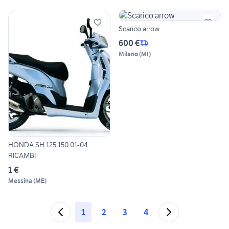
Scarico arrow
600 €
Milano
(
MI
)
HONDA SH 125 150 01-04
RICAMBI
1 €
Messina
(
ME
)
1
2
3
4