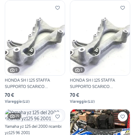
9
9
HONDA SH I 125 STAFFA
HONDA SH I 125 STAFFA
SUPPORTO SCARICO
SUPPORTO SCARICO
MARMITTA 20
MARMITTA 20
70 €
70 €
Viareggio
(
LU
)
Viareggio
(
LU
)
25
Yamaha yz 125 del 2000 ricambi
yz125 96 2001