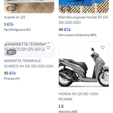
4
4
ricambi sh 125
Marmitta originale Honda SH 125-
150 2020-2023
1 €
40 €
San Gimignano
(
SI
)
San Lazzaro di Savena
(
BO
)
2
MARMITTA TERMINALE
SCARICO SH 125-150 2020-2024
95 €
Firenze
(
FI
)
HONDA SH 125 150 i 2024
RICAMBI
1 €
Messina
(
ME
)