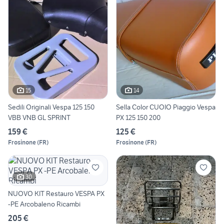
15
14
Sedili Originali Vespa 125 150
Sella Color CUOIO Piaggio Vespa
VBB VNB GL SPRINT
PX 125 150 200
159 €
125 €
Frosinone
(
FR
)
Frosinone
(
FR
)
30
NUOVO KIT Restauro VESPA PX
-PE Arcobaleno Ricambi
205 €