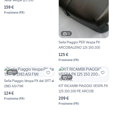
Selle Vespa 125 150
159 €
Frosinone
(
FR
)
11
Sella Piaggio PER Vespa PX
ARCOBALENO 125 150 200
125 €
Frosinone
(
FR
)
10
30
Sella Piaggio Vespa PX dal 1977 al
KIT RICAMBI PIAGGIO VESPA PX
1983 ASI FMI
125 150 200 PE ARCOB.
124 €
209 €
Frosinone
(
FR
)
Frosinone
(
FR
)