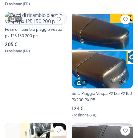
Frosinone
(
FR
)
30
Pezzi di ricambio piaggio vespa
px 125 150 200 pe
205 €
Frosinone
(
FR
)
11
Sella Piaggio Vespa PX125 PX150
PX200 PX PE
124 €
Frosinone
(
FR
)