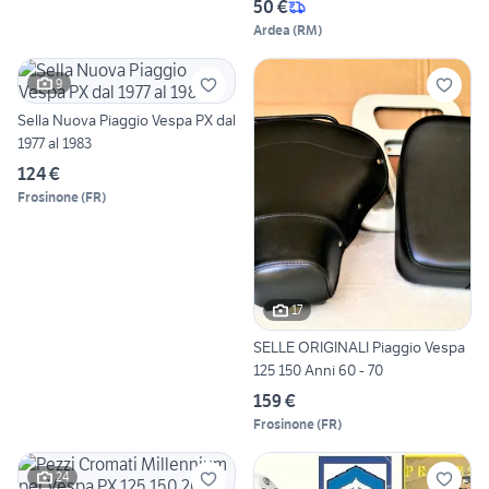
50 €
Ardea
(
RM
)
9
Sella Nuova Piaggio Vespa PX dal
1977 al 1983
124 €
Frosinone
(
FR
)
17
SELLE ORIGINALI Piaggio Vespa
125 150 Anni 60 - 70
159 €
Frosinone
(
FR
)
24