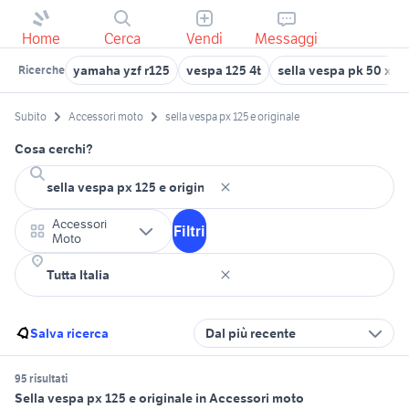
Home
Cerca
Vendi
Messaggi
yamaha yzf r125
vespa 125 4t
sella vespa pk 50 xl
Ricerche
Subito
Accessori moto
sella vespa px 125 e originale
Cosa cerchi?
Accessori
Filtri
Moto
Salva ricerca
Dal più recente
95 risultati
Sella vespa px 125 e originale in Accessori moto