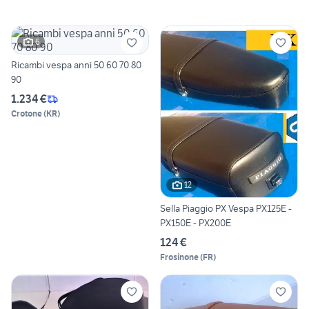
6
Ricambi vespa anni 50 60 70 80
90
1.234 €
Crotone
(
KR
)
12
Sella Piaggio PX Vespa PX125E -
PX150E - PX200E
124 €
Frosinone
(
FR
)