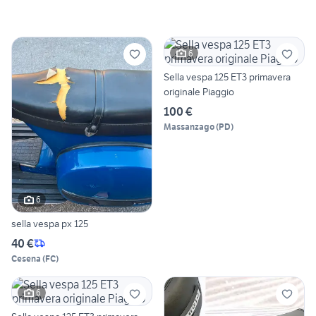
6
Sella vespa 125 ET3 primavera
originale Piaggio
100 €
Massanzago
(
PD
)
6
sella vespa px 125
40 €
Cesena
(
FC
)
6