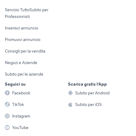
elettronica
per la casa e la
sports e hobby
Servizio TuttoSubito per
persona
Informatica
Animali
Professionisti
Arredamento e
Console e
Accessori per
Casalinghi
Inserisci annuncio
Videogiochi
animali
Elettrodomestici
Promuovi annuncio
Audio/Video
Musica e Film
Giardino e Fai da te
Consigli per la vendita
Fotografia
Libri e Riviste
Abbigliamento e
Negozi e Aziende
Telefonia
Strumenti Musicali
Accessori
Subito per le aziende
Sports
Tutto per i bambini
Seguici su
Scarica gratis l'App
Biciclette
Facebook
Subito per Android
Collezionismo
TikTok
Subito per iOS
Instagram
YouTube