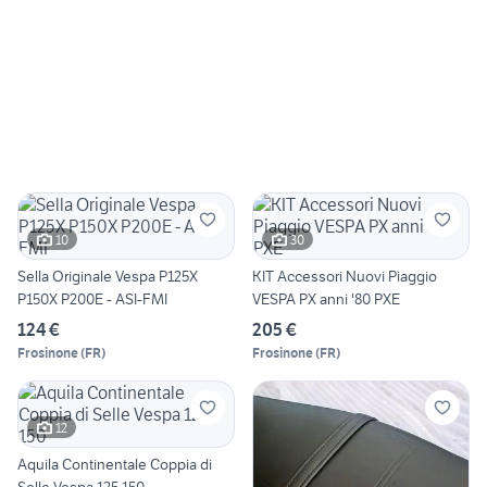
10
30
Sella Originale Vespa P125X
KIT Accessori Nuovi Piaggio
P150X P200E - ASI-FMI
VESPA PX anni '80 PXE
124 €
205 €
Frosinone
(
FR
)
Frosinone
(
FR
)
12
Aquila Continentale Coppia di