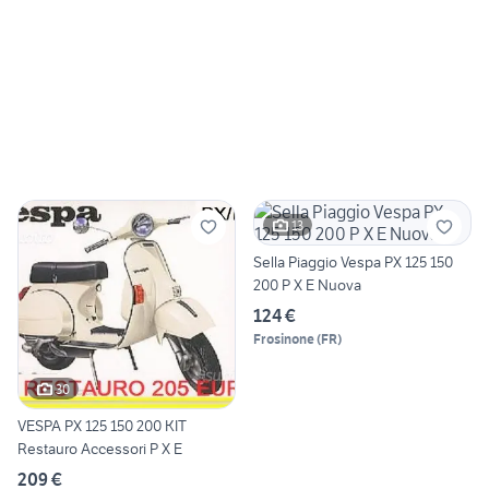
13
Sella Piaggio Vespa PX 125 150
200 P X E Nuova
124 €
Frosinone
(
FR
)
30
VESPA PX 125 150 200 KIT
Restauro Accessori P X E
209 €