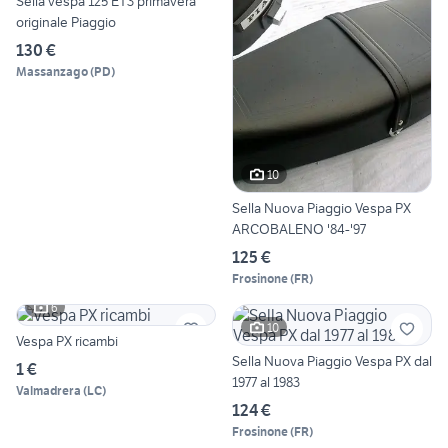
Sella vespa 125 ET3 primavera
originale Piaggio
130 €
Massanzago
(
PD
)
10
Sella Nuova Piaggio Vespa PX
ARCOBALENO '84-'97
125 €
Frosinone
(
FR
)
6
10
Vespa PX ricambi
Sella Nuova Piaggio Vespa PX dal
1 €
1977 al 1983
Valmadrera
(
LC
)
124 €
Frosinone
(
FR
)