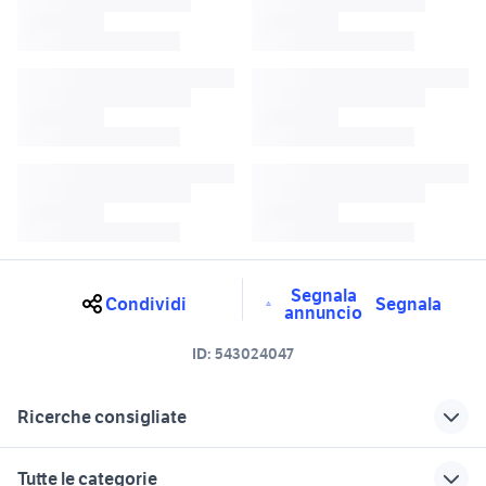
Segnala
Condividi
Segnala
annuncio
ID:
543024047
Ricerche consigliate
vespa px 125 nuova
cupolino vespa px
Tutte le categorie