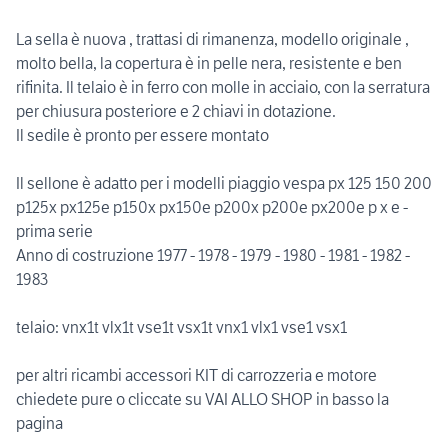
La sella è nuova , trattasi di rimanenza, modello originale ,
molto bella, la copertura è in pelle nera, resistente e ben
rifinita. Il telaio è in ferro con molle in acciaio, con la serratura
per chiusura posteriore e 2 chiavi in dotazione.
Il sedile è pronto per essere montato
Il sellone è adatto per i modelli piaggio vespa px 125 150 200
p125x px125e p150x px150e p200x p200e px200e p x e -
prima serie
Anno di costruzione 1977 - 1978 - 1979 - 1980 - 1981 - 1982 -
1983
telaio: vnx1t vlx1t vse1t vsx1t vnx1 vlx1 vse1 vsx1
per altri ricambi accessori KIT di carrozzeria e motore
chiedete pure o cliccate su VAI ALLO SHOP in basso la
pagina