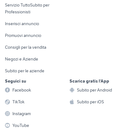
Servizio TuttoSubito per
persona
Informatica
Animali
Professionisti
Arredamento e
Console e
Accessori per
Casalinghi
Inserisci annuncio
Videogiochi
animali
Elettrodomestici
Promuovi annuncio
Audio/Video
Musica e Film
Giardino e Fai da te
Consigli per la vendita
Fotografia
Libri e Riviste
Abbigliamento e
Negozi e Aziende
Telefonia
Strumenti Musicali
Accessori
Subito per le aziende
Sports
Tutto per i bambini
Seguici su
Scarica gratis l'App
Biciclette
Facebook
Subito per Android
Collezionismo
TikTok
Subito per iOS
Instagram
YouTube