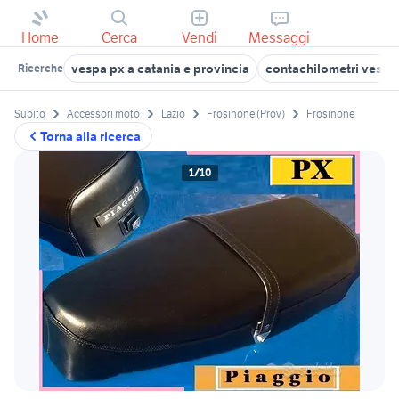
Home
Cerca
Vendi
Messaggi
vespa px a catania e provincia
contachilometri vespa
Ricerche
Subito
Accessori moto
Lazio
Frosinone (Prov)
Frosinone
Torna alla ricerca
1/10