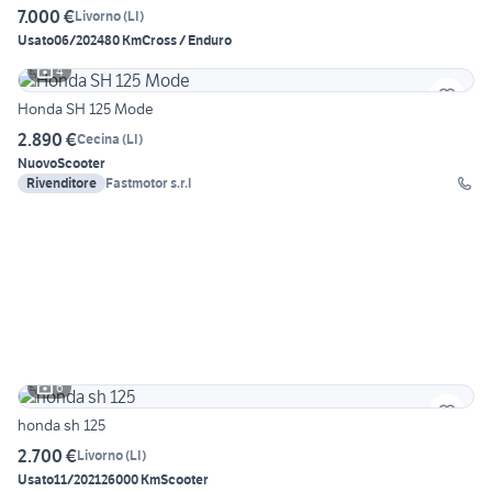
7.000 €
Livorno
(
LI
)
Usato
06/2024
80 Km
Cross / Enduro
4
Honda SH 125 Mode
2.890 €
Cecina
(
LI
)
Nuovo
Scooter
Rivenditore
Fastmotor s.r.l
6
honda sh 125
2.700 €
Livorno
(
LI
)
Usato
11/2021
26000 Km
Scooter