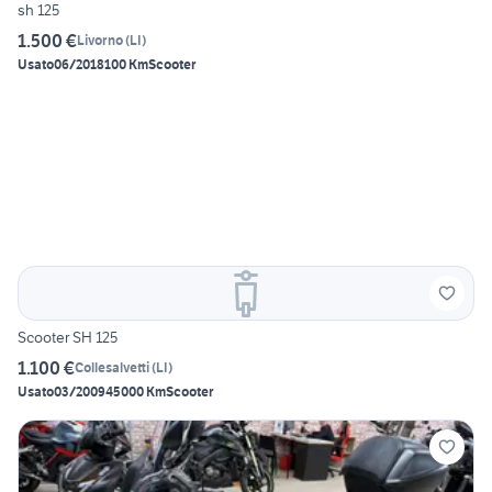
sh 125
1.500 €
Livorno
(
LI
)
Usato
06/2018
100 Km
Scooter
Scooter SH 125
1.100 €
Collesalvetti
(
LI
)
Usato
03/2009
45000 Km
Scooter