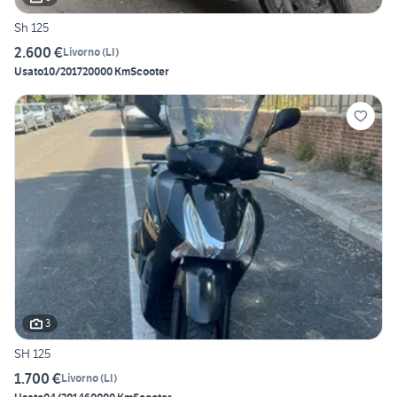
Sh 125
2.600 €
Livorno
(
LI
)
Usato
10/2017
20000 Km
Scooter
3
SH 125
1.700 €
Livorno
(
LI
)