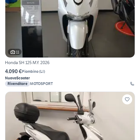
11
Honda SH 125 M.Y. 2026
4.090 €
Piombino
(
LI
)
Nuovo
Scooter
Rivenditore
MOTOSPORT