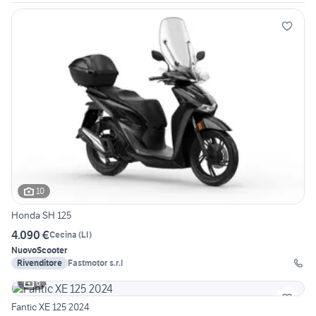
10
Honda SH 125
4.090 €
Cecina
(
LI
)
Nuovo
Scooter
Rivenditore
Fastmotor s.r.l
6
Fantic XE 125 2024