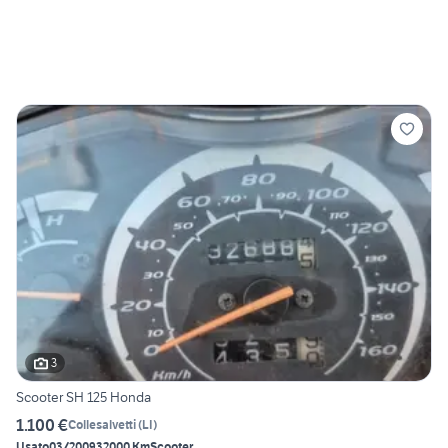
3
Scooter SH 125 Honda
1.100 €
Collesalvetti
(
LI
)
Usato
03/2009
32000 Km
Scooter