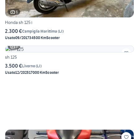
6
Honda sh 125 i
2.300 €
Campiglia Marittima
(
LI
)
Usato
09/2017
34500 Km
Scooter
4
sh 125
3.500 €
Livorno
(
LI
)
Usato
12/2025
17000 Km
Scooter