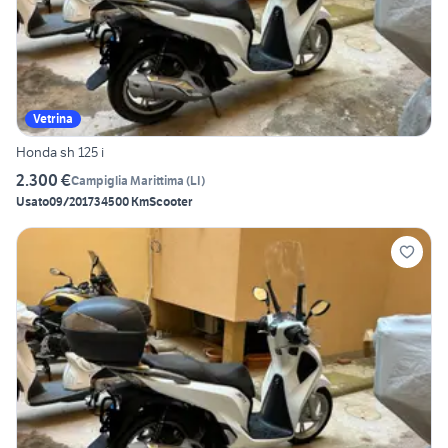
Vetrina
Honda sh 125 i
2.300 €
Campiglia Marittima
(
LI
)
Usato
09/2017
34500 Km
Scooter