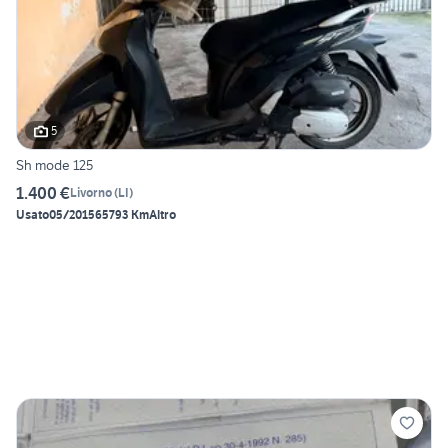
5
Sh mode 125
1.400 €
Livorno
(
LI
)
Usato
05/2015
65793 Km
Altro