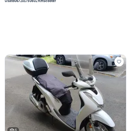
Usato
06/2017
50602 Km
Scooter
6