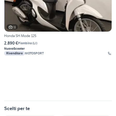
11
Honda SH Mode 125
2.890 €
Piombino
(
LI
)
Nuovo
Scooter
Rivenditore
MOTOSPORT
Scelti per te