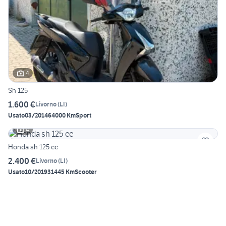
4
Sh 125
1.600 €
Livorno
(
LI
)
Usato
03/2014
64000 Km
Sport
4
Honda sh 125 cc
2.400 €
Livorno
(
LI
)
Usato
10/2019
31445 Km
Scooter