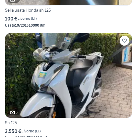
Sella usata Honda sh 125
100 €
Livorno
(
LI
)
Usato
10/2015
10000 Km
6
Sh 125
2.550 €
Livorno
(
LI
)