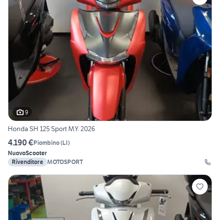
9
Honda SH 125 Sport M.Y. 2026
4.190 €
Piombino
(
LI
)
Nuovo
Scooter
Rivenditore
MOTOSPORT