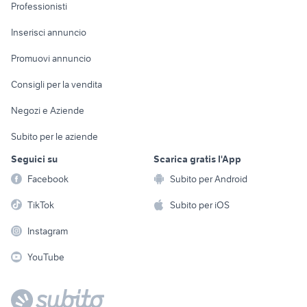
Informatica
Animali
Professionisti
Arredamento e
Console e
Accessori per
Casalinghi
Inserisci annuncio
Videogiochi
animali
Elettrodomestici
Promuovi annuncio
Audio/Video
Musica e Film
Giardino e Fai da te
Consigli per la vendita
Fotografia
Libri e Riviste
Abbigliamento e
Negozi e Aziende
Telefonia
Strumenti Musicali
Accessori
Subito per le aziende
Sports
Tutto per i bambini
Seguici su
Scarica gratis l'App
Biciclette
Facebook
Subito per Android
Collezionismo
TikTok
Subito per iOS
Instagram
YouTube