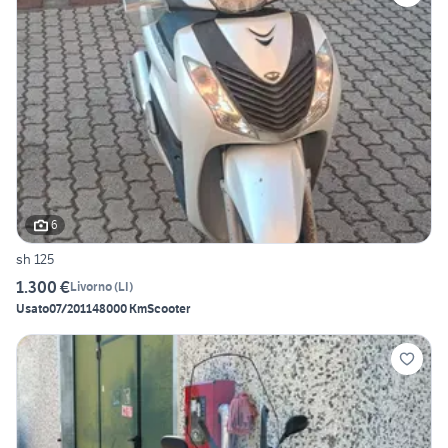
6
sh 125
1.300 €
Livorno
(
LI
)
Usato
07/2011
48000 Km
Scooter