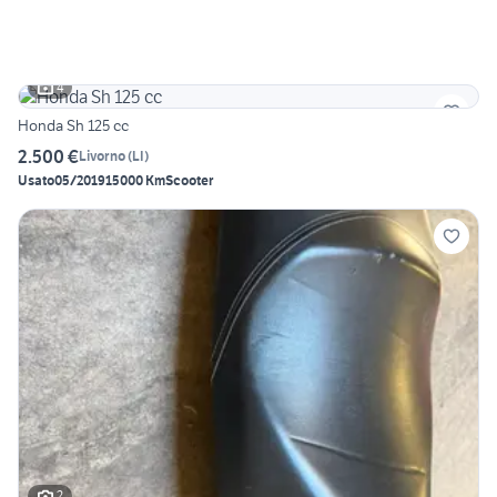
4
Honda Sh 125 cc
2.500 €
Livorno
(
LI
)
Usato
05/2019
15000 Km
Scooter
2