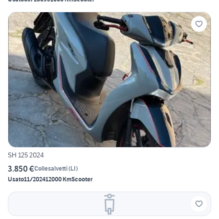
SH 125 2024
3.850 €
Collesalvetti
(
LI
)
Usato
11/2024
12000 Km
Scooter