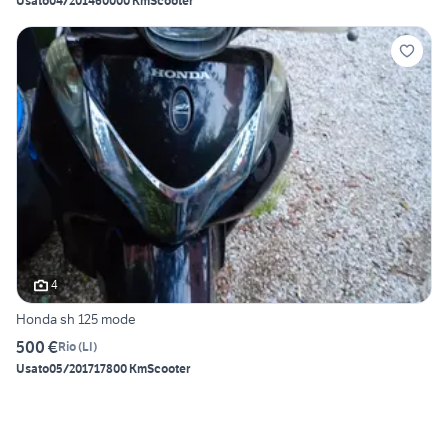
Usato
04/2014
60000 Km
Scooter
4
Honda sh 125 mode
500 €
Rio
(
LI
)
Usato
05/2017
17800 Km
Scooter