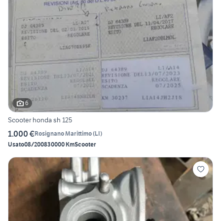
6
Scooter honda sh 125
1.000 €
Rosignano Marittimo
(
LI
)
Usato
08/2008
30000 Km
Scooter