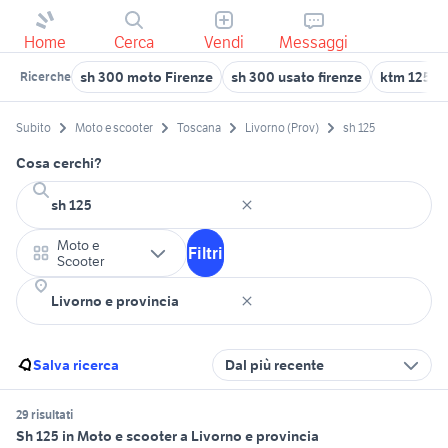
Home
Cerca
Vendi
Messaggi
sh 300 moto Firenze
sh 300 usato firenze
ktm 125 a 
Ricerche
Subito
Moto e scooter
Toscana
Livorno (Prov)
sh 125
Cosa cerchi?
Moto e
Filtri
Scooter
Salva ricerca
Dal più recente
29 risultati
Sh 125 in Moto e scooter a Livorno e provincia