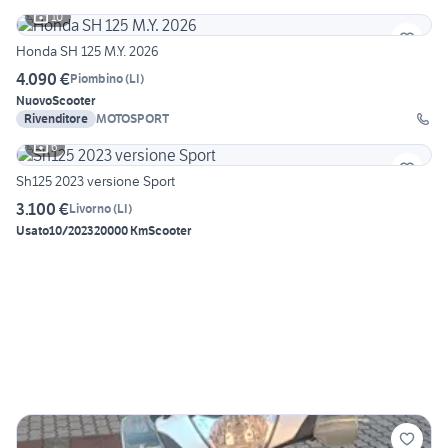
10
Honda SH 125 M.Y. 2026
4.090 €
Piombino
(
LI
)
Nuovo
Scooter
Rivenditore
MOTOSPORT
6
Sh125 2023 versione Sport
3.100 €
Livorno
(
LI
)
Usato
10/2023
20000 Km
Scooter