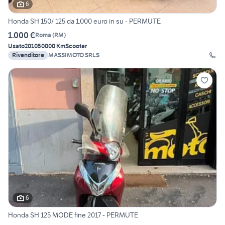
6
Honda SH 150/ 125 da 1.000 euro in su - PERMUTE
1.000 €
Roma
(
RM
)
Usato
2010
50000 Km
Scooter
Rivenditore
MASSIMOTO SRLS
6
Honda SH 125 MODE fine 2017 - PERMUTE