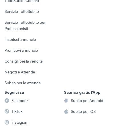
TuttoSubito Compra
commerciali
Servizio TuttoSubito
elettronica
per la casa e la
sports e hobby
Servizio TuttoSubito per
persona
Informatica
Animali
Professionisti
Arredamento e
Console e
Accessori per
Casalinghi
Inserisci annuncio
Videogiochi
animali
Elettrodomestici
Promuovi annuncio
Audio/Video
Musica e Film
Giardino e Fai da te
Consigli per la vendita
Fotografia
Libri e Riviste
Abbigliamento e
Negozi e Aziende
Telefonia
Strumenti Musicali
Accessori
Subito per le aziende
Sports
Tutto per i bambini
Seguici su
Scarica gratis l'App
Biciclette
Facebook
Subito per Android
Collezionismo
TikTok
Subito per iOS
Instagram