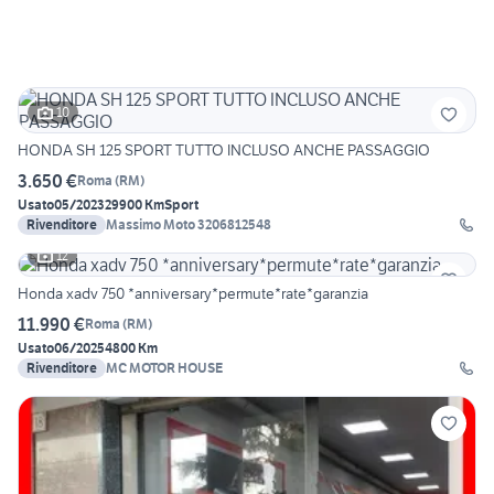
10
HONDA SH 125 SPORT TUTTO INCLUSO ANCHE PASSAGGIO
3.650 €
Roma
(
RM
)
Usato
05/2023
29900 Km
Sport
Rivenditore
Massimo Moto 3206812548
12
Honda xadv 750 *anniversary*permute*rate*garanzia
11.990 €
Roma
(
RM
)
Usato
06/2025
4800 Km
Rivenditore
MC MOTOR HOUSE