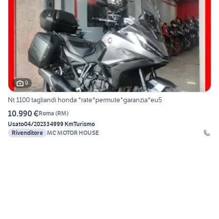
9
Nt 1100 tagliandi honda *rate*permute*garanzia*eu5
10.990 €
Roma
(
RM
)
Usato
04/2023
34999 Km
Turismo
Rivenditore
MC MOTOR HOUSE