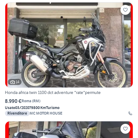
14
Honda africa twin 1100 dct adventure *rate*permute
8.990 €
Roma
(
RM
)
Usato
03/2020
79800 Km
Turismo
Rivenditore
MC MOTOR HOUSE