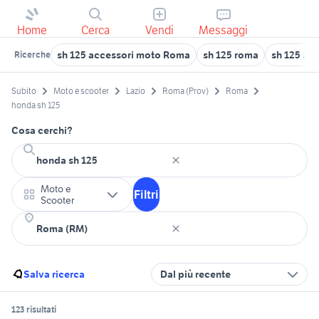
Home
Cerca
Vendi
Messaggi
sh 125 accessori moto Roma
sh 125 roma
sh 125 ac
Ricerche
Subito
Moto e scooter
Lazio
Roma (Prov)
Roma
honda sh 125
Cosa cerchi?
Moto e
Filtri
Scooter
Salva ricerca
Dal più recente
123 risultati