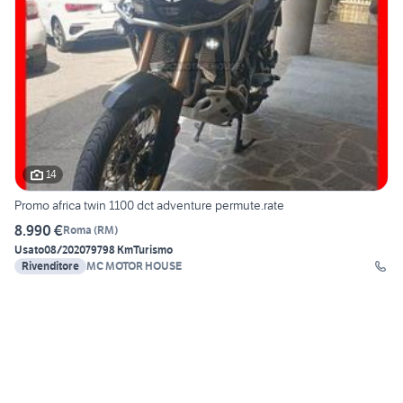
14
Promo africa twin 1100 dct adventure permute.rate
8.990 €
Roma
(
RM
)
Usato
08/2020
79798 Km
Turismo
Rivenditore
MC MOTOR HOUSE