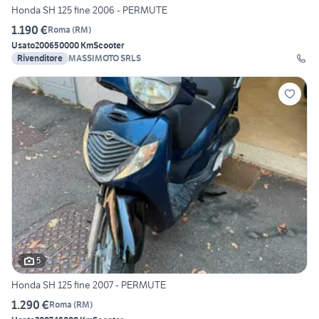
Honda SH 125 fine 2006 - PERMUTE
1.190 €
Roma
(
RM
)
Usato
2006
50000 Km
Scooter
Rivenditore
MASSIMOTO SRLS
5
Honda SH 125 fine 2007 - PERMUTE
1.290 €
Roma
(
RM
)