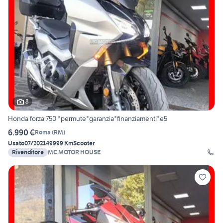
8
Honda forza 750 *permute*garanzia*finanziamenti*e5
6.990 €
Roma
(
RM
)
Usato
07/2021
49999 Km
Scooter
Rivenditore
MC MOTOR HOUSE