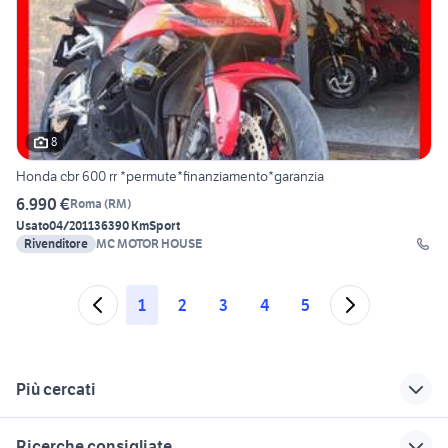
8
Honda cbr 600 rr *permute*finanziamento*garanzia
6.990 €
Roma
(
RM
)
Usato
04/2011
36390 Km
Sport
Rivenditore
MC MOTOR HOUSE
1
2
3
4
5
Più cercati
Correlati
Richerche simili
Suggerimenti
Ricerche consigliate