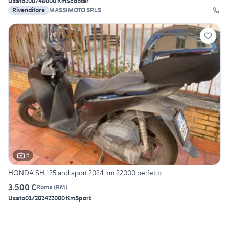
Usato
2007
48000 Km
Scooter
Rivenditore
MASSIMOTO SRLS
6
HONDA SH 125 and sport 2024 km 22000 perfetto
3.500 €
Roma
(
RM
)
Usato
01/2024
22000 Km
Sport