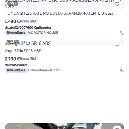
7
HONDA SH 125 RATE NO BUSTA-GARANZIA-PATENTE B-eur3
1.490 €
Roma
(
RM
)
Usato
02/2007
600 Km
Scooter
Rivenditore
MC MOTOR HOUSE
6
Voge Sfida SR16 ABS
2.790 €
Roma
(
RM
)
Nuovo
Scooter
Rivenditore
automotomania.com