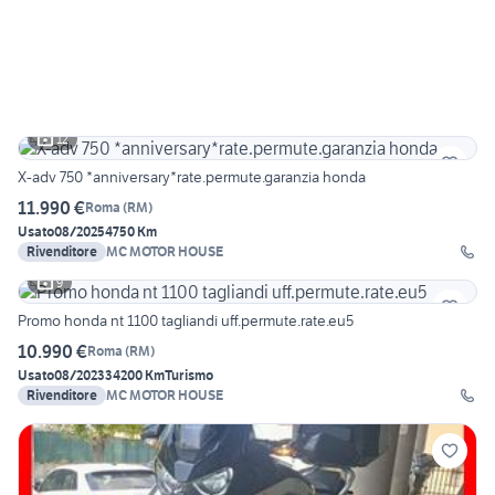
12
X-adv 750 *anniversary*rate.permute.garanzia honda
11.990 €
Roma
(
RM
)
Usato
08/2025
4750 Km
Rivenditore
MC MOTOR HOUSE
9
Promo honda nt 1100 tagliandi uff.permute.rate.eu5
10.990 €
Roma
(
RM
)
Usato
08/2023
34200 Km
Turismo
Rivenditore
MC MOTOR HOUSE