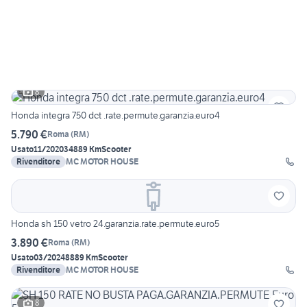
8
Honda integra 750 dct .rate.permute.garanzia.euro4
5.790 €
Roma
(
RM
)
Usato
11/2020
34889 Km
Scooter
Rivenditore
MC MOTOR HOUSE
Honda sh 150 vetro 24.garanzia.rate.permute.euro5
3.890 €
Roma
(
RM
)
Usato
03/2024
8889 Km
Scooter
Rivenditore
MC MOTOR HOUSE
8