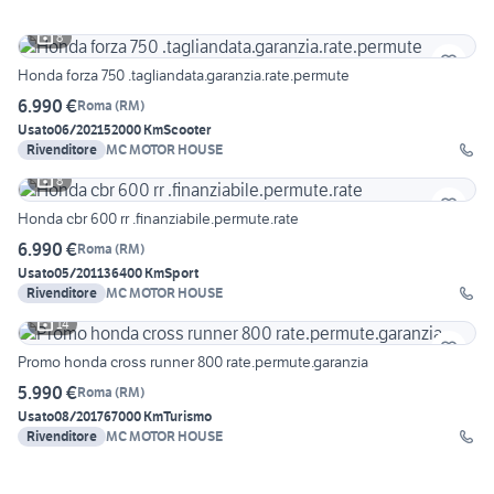
8
Honda forza 750 .tagliandata.garanzia.rate.permute
6.990 €
Roma
(
RM
)
Usato
06/2021
52000 Km
Scooter
Rivenditore
MC MOTOR HOUSE
8
Honda cbr 600 rr .finanziabile.permute.rate
6.990 €
Roma
(
RM
)
Usato
05/2011
36400 Km
Sport
Rivenditore
MC MOTOR HOUSE
14
Promo honda cross runner 800 rate.permute.garanzia
5.990 €
Roma
(
RM
)
Usato
08/2017
67000 Km
Turismo
Rivenditore
MC MOTOR HOUSE