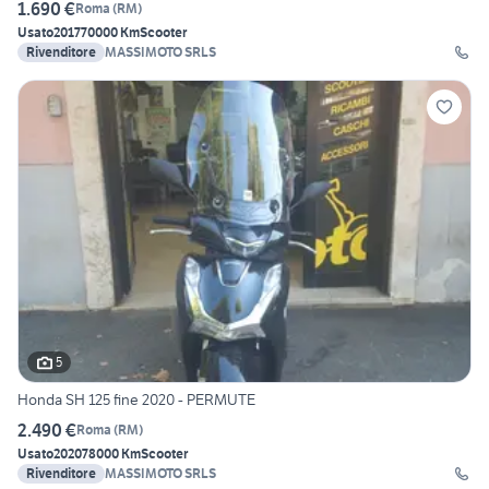
1.690 €
Roma
(
RM
)
Usato
2017
70000 Km
Scooter
Rivenditore
MASSIMOTO SRLS
5
Honda SH 125 fine 2020 - PERMUTE
2.490 €
Roma
(
RM
)
Usato
2020
78000 Km
Scooter
Rivenditore
MASSIMOTO SRLS