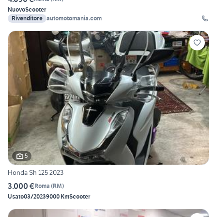
Nuovo
Scooter
Rivenditore
automotomania.com
5
Honda Sh 125 2023
3.000 €
Roma
(
RM
)
Usato
03/2023
9000 Km
Scooter