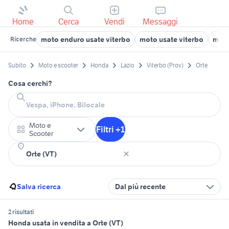
Home
Cerca
Vendi
Messaggi
moto enduro usate viterbo
moto usate viterbo
moto
Ricerche
Subito
Moto e scooter
Honda
Lazio
Viterbo (Prov)
Orte
Cosa cerchi?
Moto e
Filtri +1
Scooter
Salva ricerca
Dal più recente
2 risultati
Honda usata in vendita a Orte (VT)