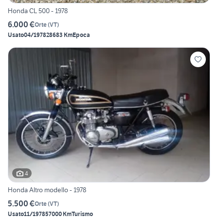
Honda CL 500 - 1978
6.000 €
Orte
(
VT
)
Usato
04/1978
28683 Km
Epoca
4
Honda Altro modello - 1978
5.500 €
Orte
(
VT
)
Usato
11/1978
57000 Km
Turismo