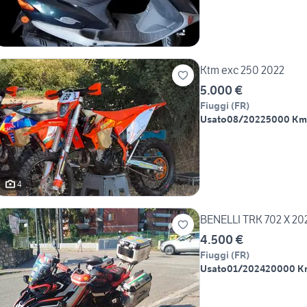
Ktm exc 250 2022
5.000 €
Fiuggi
(
FR
)
Usato
08/2022
5000 Km
4
BENELLI TRK 702 X 2
4.500 €
Fiuggi
(
FR
)
Usato
01/2024
20000 K