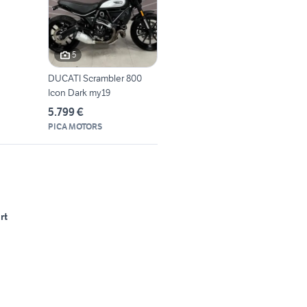
5
DUCATI Scrambler 800
Icon Dark my19
5.799 €
PICA MOTORS
rt