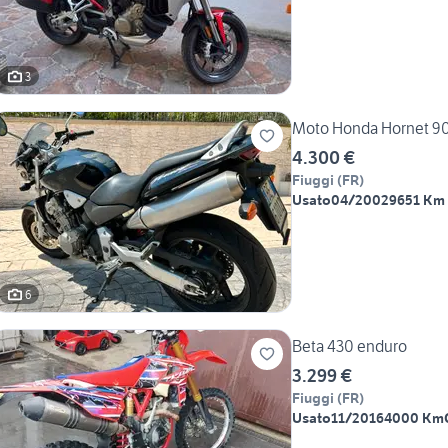
3
Moto Honda Hornet 900
4.300 €
Fiuggi
(
FR
)
Usato
04/2002
9651 Km
6
Beta 430 enduro
3.299 €
Fiuggi
(
FR
)
Usato
11/2016
4000 Km