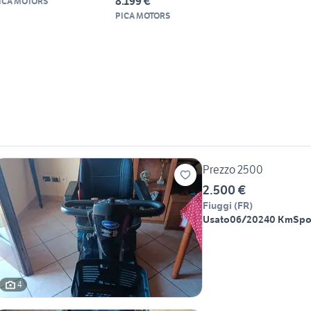
8.199 €
ICA MOTORS
PICA MOTORS
Prezzo 2500
2.500 €
Fiuggi
(
FR
)
Usato
06/2024
0 Km
Spo
4