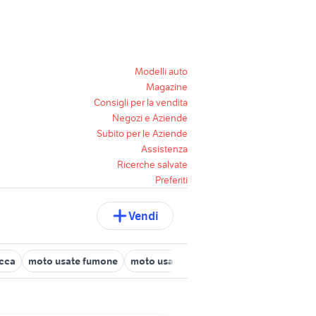
Modelli auto
Magazine
Consigli per la vendita
Negozi e Aziende
Subito per le Aziende
Assistenza
Ricerche salvate
Preferiti
Vendi
cca
moto usate fumone
moto usate san giovanni incarico
mot