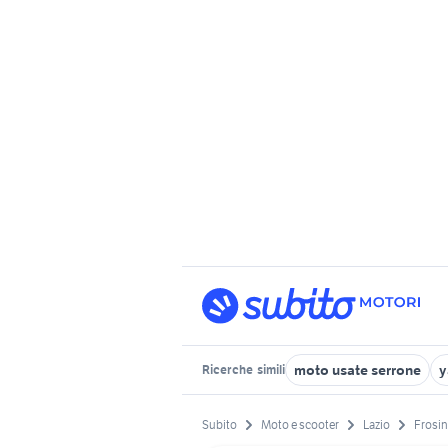
moto usate serrone
y
Ricerche
simili
Subito
Moto e scooter
Lazio
Frosin