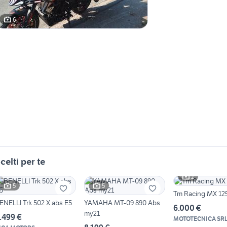
6
celti per te
2
5
5
Tm Racing MX 12
ENELLI Trk 502 X abs E5
YAMAHA MT-09 890 Abs
6.000 €
my21
.499 €
MOTOTECNICA SR