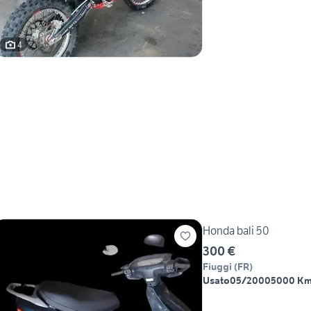
4
Honda bali 50
300 €
Fiuggi
(
FR
)
Usato
05/2000
5000 K