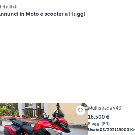
1 risultati
nnunci in Moto e scooter a Fiuggi
Multistrada V4S
16.500 €
Fiuggi
(
FR
)
Usato
08/2021
19000 K