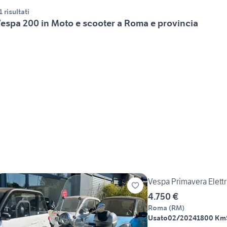
1 risultati
espa 200 in Moto e scooter a Roma e provincia
Vespa Primavera Elettri
4.750 €
Roma
(
RM
)
Usato
02/2024
1800 Km