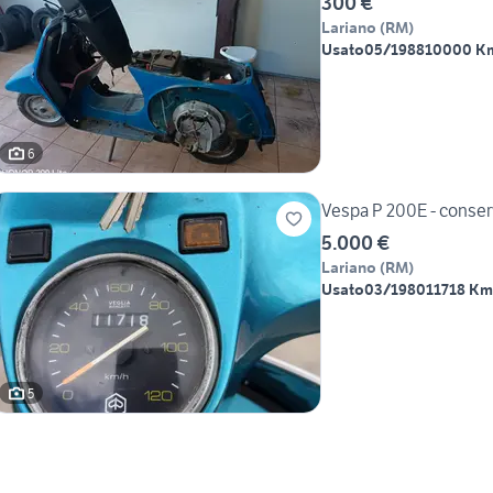
300 €
Lariano
(
RM
)
Usato
05/1988
10000 K
6
Vespa P 200E - conserv
5.000 €
Lariano
(
RM
)
Usato
03/1980
11718 Km
5