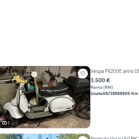
Vespa PX200E anno 1
3.500 €
Roma
(
RM
)
Usato
06/1986
9900 Km
2
Permuto Vespa 50 PK X