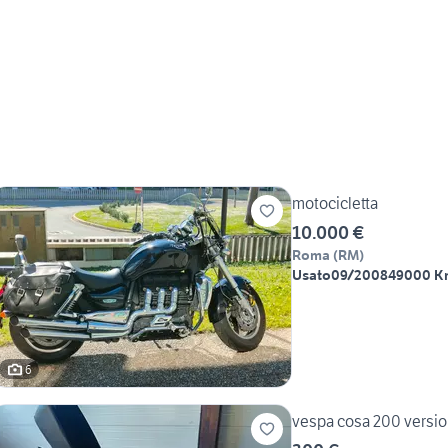
motocicletta
10.000 €
Roma
(
RM
)
Usato
09/2008
49000 K
6
vespa cosa 200 versi