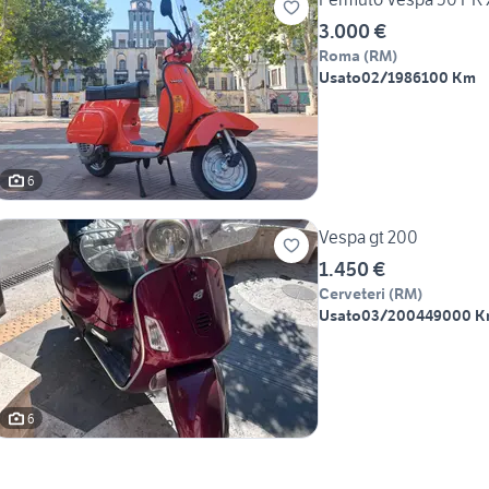
3.000 €
Roma
(
RM
)
Usato
02/1986
100 Km
6
Vespa gt 200
1.450 €
Cerveteri
(
RM
)
Usato
03/2004
49000 
6