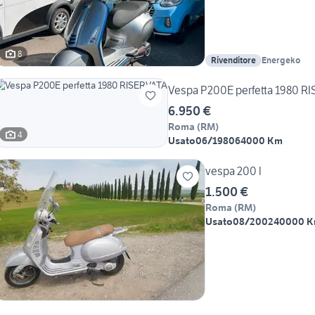
8
Rivenditore
Energeko
Vespa P200E perfetta 1980 R
6.950 €
Roma
(
RM
)
4
Usato
06/1980
64000 Km
vespa 200 l
1.500 €
Roma
(
RM
)
Usato
08/2002
40000 