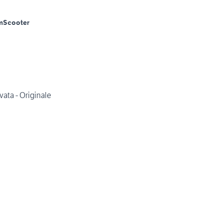
m
Scooter
ata - Originale