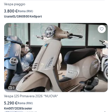
Vespa piaggio
3.800 €
Roma
(
RM
)
Usato
01/1960
500 Km
Sport
9
Vespa 125 Primavera 2026 *NUOVA*
5.290 €
Roma
(
RM
)
Km0
07/2026
Scooter