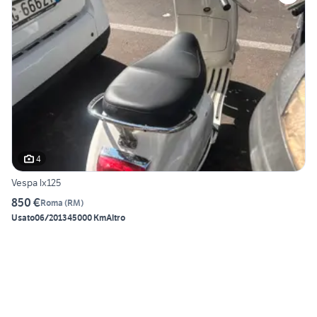
4
Vespa lx125
850 €
Roma
(
RM
)
Usato
06/2013
45000 Km
Altro