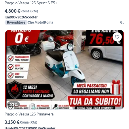
Piaggio Vespa 125 Sprint S E5+
4.800 €
Roma
(
RM
)
Km0
03/2026
Scooter
Rivenditore
Che Moto!Roma
11
Piaggio Vespa 125 Primavera
3.150 €
Roma
(
RM
)
Usato
05/2023
10500 Km
Scooter