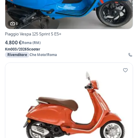
6
Piaggio Vespa 125 Sprint S E5+
4.800 €
Roma
(
RM
)
Km0
03/2026
Scooter
Rivenditore
Che Moto!Roma