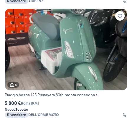
Rivenditore
AIRBENZ
6
Piaggio Vespa 125 Primavera 80th pronta consegna t
5.800 €
Roma
(
RM
)
Nuovo
Scooter
Rivenditore
DELL'ORME MOTO