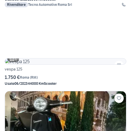
Rivenditore
Tecno Automotive Roma Srl
6
vespa 125
1.750 €
Roma
(
RM
)
Usato
06/2023
44000 Km
Scooter