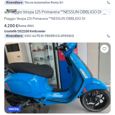
Rivenditore
Tecno Automotive Roma Srl
8
Piaggio Vespa 125 Primavera ""NESSUN OBBLIGO DI
4.200 €
Roma
(
RM
)
Usato
08/2022
100 Km
Scooter
Rivenditore
CMC AUTO DI FEDERICO APROSIO
Vetrina