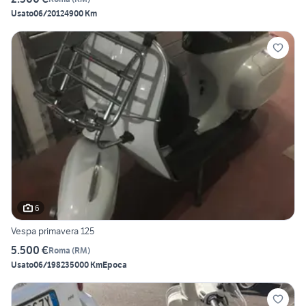
Usato
06/2012
4900 Km
6
Vespa primavera 125
5.500 €
Roma
(
RM
)
Usato
06/1982
35000 Km
Epoca