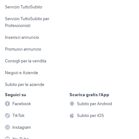
Servizio TuttoSubito
elettronica
per la casa e la
sports e hobby
Servizio TuttoSubito per
persona
Informatica
Animali
Professionisti
Arredamento e
Console e
Accessori per
Casalinghi
Inserisci annuncio
Videogiochi
animali
Elettrodomestici
Promuovi annuncio
Audio/Video
Musica e Film
Giardino e Fai da te
Consigli per la vendita
Fotografia
Libri e Riviste
Abbigliamento e
Negozi e Aziende
Telefonia
Strumenti Musicali
Accessori
Subito per le aziende
Sports
Tutto per i bambini
Seguici su
Scarica gratis l'App
Biciclette
Facebook
Subito per Android
Collezionismo
TikTok
Subito per iOS
Instagram