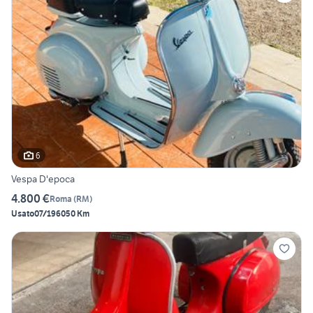
6
Vespa D'epoca
4.800 €
Roma
(
RM
)
Usato
07/1960
50 Km