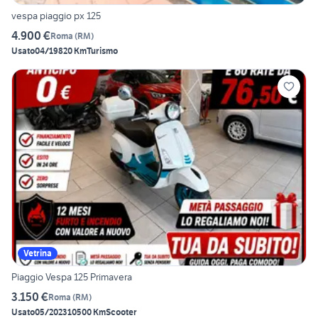
vespa piaggio px 125
4.900 €
Roma
(
RM
)
Usato
04/1982
0 Km
Turismo
Vetrina
Piaggio Vespa 125 Primavera
3.150 €
Roma
(
RM
)
Usato
05/2023
10500 Km
Scooter