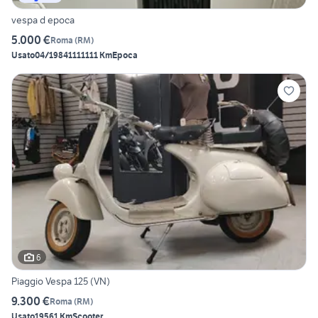
vespa d epoca
5.000 €
Roma
(
RM
)
Usato
04/1984
1111111 Km
Epoca
6
Piaggio Vespa 125 (VN)
9.300 €
Roma
(
RM
)
Usato
1956
1 Km
Scooter