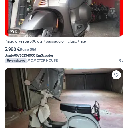
12
Piaggio vespa 300 gts +passaggio incluso+rate+
5.990 €
Roma
(
RM
)
Usato
05/2023
4900 Km
Scooter
Rivenditore
MC MOTOR HOUSE