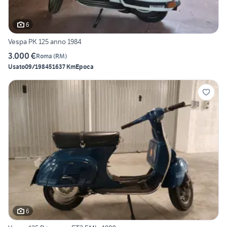
6
Vespa PK 125 anno 1984
3.000 €
Roma
(
RM
)
Usato
09/1984
51637 Km
Epoca
6