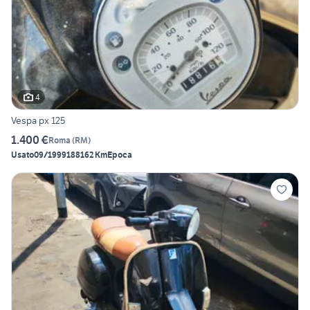
4
Vespa px 125
1.400 €
Roma
(
RM
)
Usato
09/1999
188162 Km
Epoca