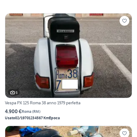
6
Vespa PX 125 Roma 38 anno 1979 perfetta
4.900 €
Roma
(
RM
)
Usato
02/1970
1234567 Km
Epoca