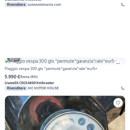
Rivenditore
automotomania.com
12
Piaggio vespa 300 gts *permute*garanzia*rate*eur5+
5.990 €
Roma
(
RM
)
Usato
03/2023
4800 Km
Scooter
Rivenditore
MC MOTOR HOUSE