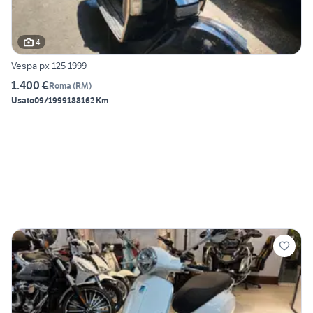
4
Vespa px 125 1999
1.400 €
Roma
(
RM
)
Usato
09/1999
188162 Km