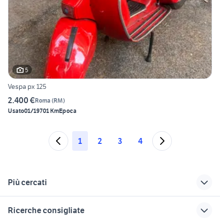
5
Vespa px 125
2.400 €
Roma
(
RM
)
Usato
01/1970
1 Km
Epoca
1
2
3
4
Più cercati
Correlati
Richerche simili
Suggerimenti
Ricerche consigliate
motorino 125 roma
vespa 50 moto
vespa gtv 125