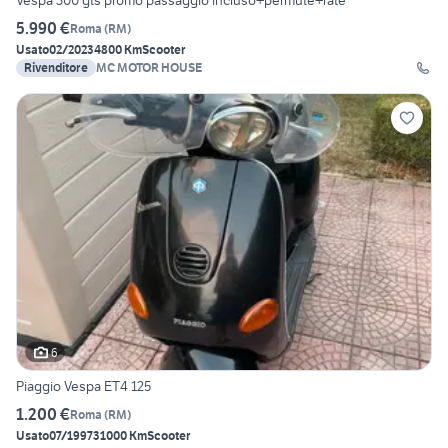
Vespa 300 gts promo passaggio incluso+permute+rate
5.990 €
Roma
(
RM
)
Usato
02/2023
4800 Km
Scooter
Rivenditore
MC MOTOR HOUSE
6
Piaggio Vespa ET4 125
1.200 €
Roma
(
RM
)
Usato
07/1997
31000 Km
Scooter