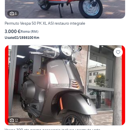
6
Permuto Vespa 50 PK XL ASI restauro integrale
3.000 €
Roma
(
RM
)
Usato
02/1986
100 Km
12