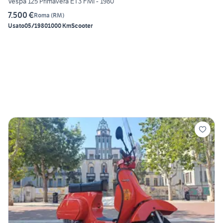
Vespa 125 Primavera ET3 FMI - 1980
7.500 €
Roma
(
RM
)
Usato
05/1980
1000 Km
Scooter