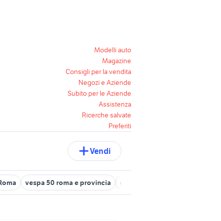
Modelli auto
Magazine
Consigli per la vendita
Negozi e Aziende
Subito per le Aziende
Assistenza
Ricerche salvate
Preferiti
Vendi
 Roma
vespa 50 roma e provincia
gilera 150 moto Lazio
vespa 