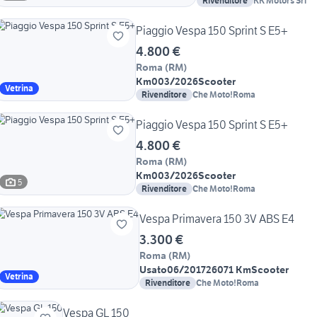
Rivenditore
KK Motors Srl
Piaggio Vespa 150 Sprint S E5+
4.800 €
Roma
(
RM
)
Km0
03/2026
Scooter
Vetrina
Rivenditore
Che Moto!Roma
Piaggio Vespa 150 Sprint S E5+
4.800 €
Roma
(
RM
)
Km0
03/2026
Scooter
5
Rivenditore
Che Moto!Roma
Vespa Primavera 150 3V ABS E4
3.300 €
Roma
(
RM
)
Usato
06/2017
26071 Km
Scooter
Vetrina
Rivenditore
Che Moto!Roma
Vespa GL 150