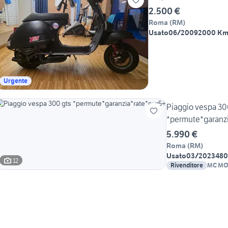
2.500 €
Roma
(
RM
)
Usato
06/2009
2000 K
Urgente
Piaggio vespa 30
*permute*garanz
5.990 €
Roma
(
RM
)
Usato
03/2023
48
12
Rivenditore
MC MO