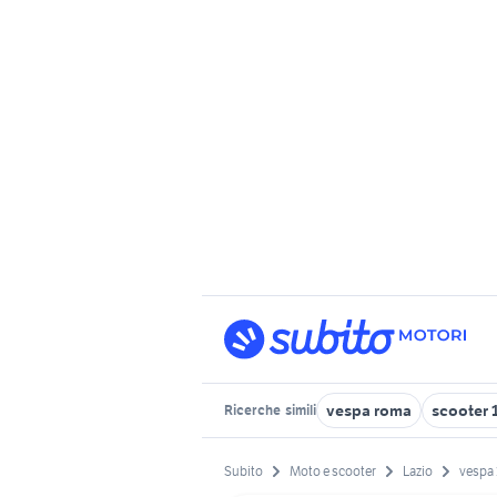
vespa roma
scooter 
Ricerche
simili
Subito
Moto e scooter
Lazio
vespa 