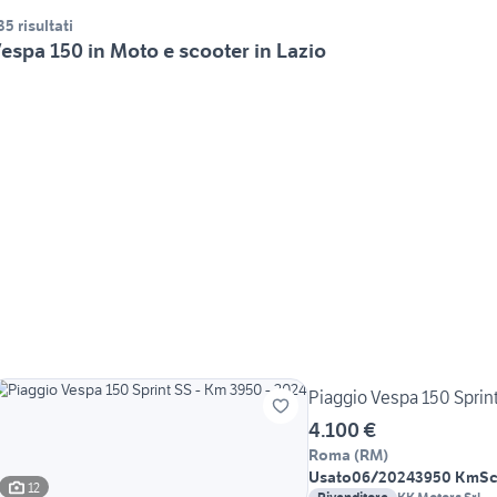
35 risultati
espa 150 in Moto e scooter in Lazio
Piaggio Vespa 150 Sprint
4.100 €
Roma
(
RM
)
Usato
06/2024
3950 Km
Sc
12