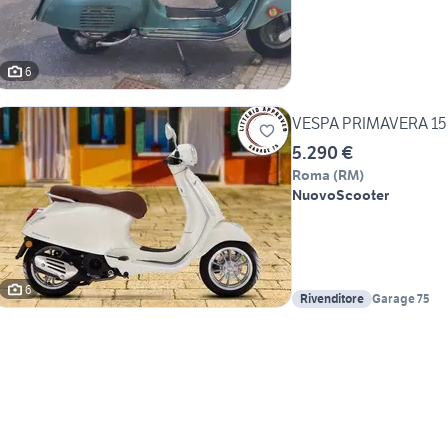
6
VESPA PRIMAVERA 1
5.290 €
Roma
(
RM
)
Nuovo
Scooter
6
Rivenditore
Garage 75