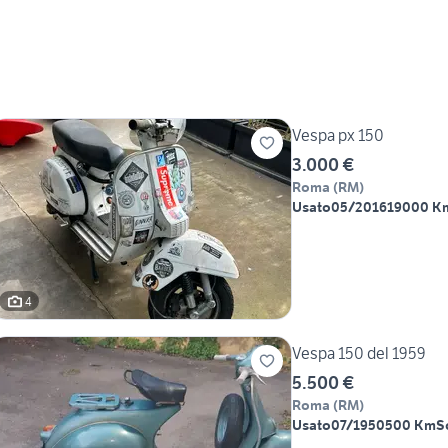
Vespa px 150
3.000 €
Roma
(
RM
)
Usato
05/2016
19000 K
4
Vespa 150 del 1959
5.500 €
Roma
(
RM
)
Usato
07/1950
500 Km
S