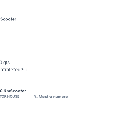
m
Scooter
0 gts
ia*rate*eur5+
00 Km
Scooter
Mostra numero
TOR HOUSE