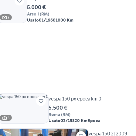
5.000 €
Arsoli
(
RM
)
3
Usato
01/1960
1000 Km
vespa 150 px epoca km 0
5.500 €
Roma
(
RM
)
3
Usato
02/1982
0 Km
Epoca
vespa 150 2t 2009