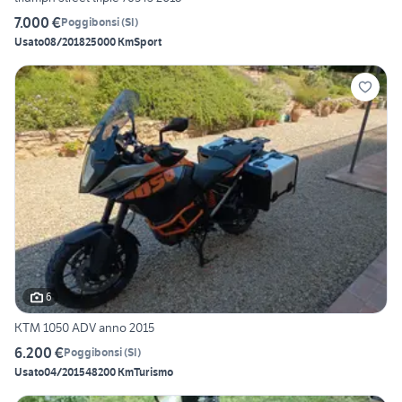
7.000 €
Poggibonsi
(
SI
)
Usato
08/2018
25000 Km
Sport
6
KTM 1050 ADV anno 2015
6.200 €
Poggibonsi
(
SI
)
Usato
04/2015
48200 Km
Turismo