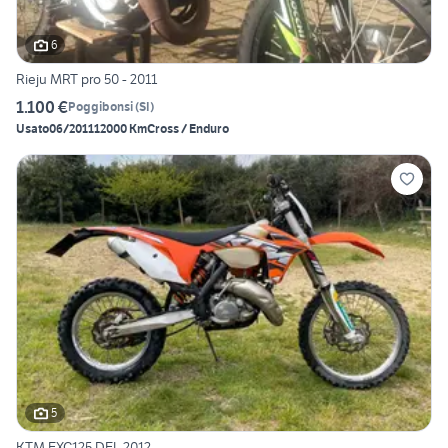
6
Rieju MRT pro 50 - 2011
1.100 €
Poggibonsi
(
SI
)
Usato
06/2011
12000 Km
Cross / Enduro
5
KTM EXC125 DEL 2012