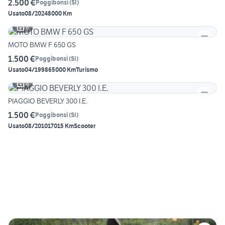
2.500 €
Poggibonsi
(
SI
)
Usato
08/2024
8000 Km
6
MOTO BMW F 650 GS
1.500 €
Poggibonsi
(
SI
)
Usato
04/1998
65000 Km
Turismo
6
PIAGGIO BEVERLY 300 I.E.
1.500 €
Poggibonsi
(
SI
)
Usato
08/2010
17015 Km
Scooter