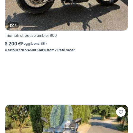
6
Triumph street scrambler 900
8.200 €
Poggibonsi
(
SI
)
Usato
01/2022
4600 Km
Custom / Café racer