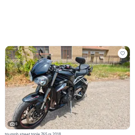
6
triumph street triple 765 rs 2018