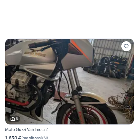
6
Moto Guzzi V35 Imola 2
1.650 €
Poggibonsi
(
SI
)