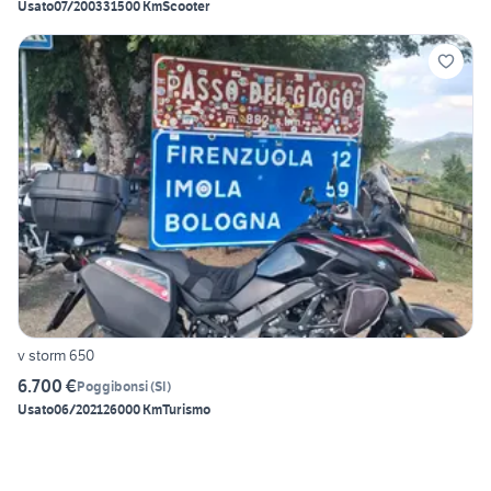
Usato
07/2003
31500 Km
Scooter
v storm 650
6.700 €
Poggibonsi
(
SI
)
Usato
06/2021
26000 Km
Turismo