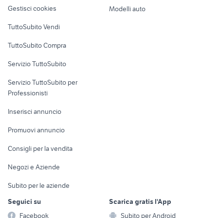
altro
Gestisci cookies
Modelli auto
Case vacanza
TuttoSubito Vendi
Uffici e Locali
TuttoSubito Compra
commerciali
Servizio TuttoSubito
elettronica
per la casa e la
sports e hobby
Servizio TuttoSubito per
persona
Informatica
Animali
Professionisti
Arredamento e
Console e
Accessori per
Casalinghi
Inserisci annuncio
Videogiochi
animali
Elettrodomestici
Promuovi annuncio
Audio/Video
Musica e Film
Giardino e Fai da te
Consigli per la vendita
Fotografia
Libri e Riviste
Abbigliamento e
Negozi e Aziende
Telefonia
Strumenti Musicali
Accessori
Subito per le aziende
Sports
Tutto per i bambini
Seguici su
Scarica gratis l'App
Biciclette
Facebook
Subito per Android