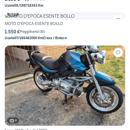
Usato
05/1987
18363 Km
6
MOTO D'EPOCA ESENTE BOLLO
1.550 €
Poggibonsi
(
SI
)
Usato
07/1984
62000 Km
Cross / Enduro
4