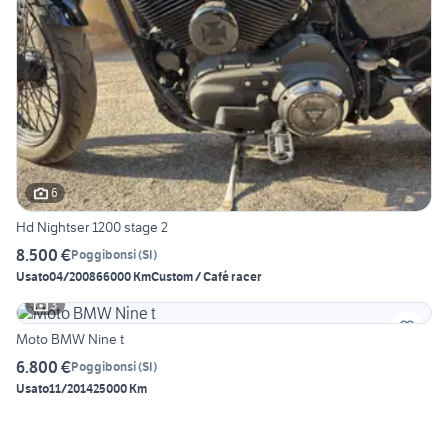
6
Hd Nightser 1200 stage 2
8.500 €
Poggibonsi
(
SI
)
Usato
04/2008
66000 Km
Custom / Café racer
3
Moto BMW Nine t
6.800 €
Poggibonsi
(
SI
)
Usato
11/2014
25000 Km