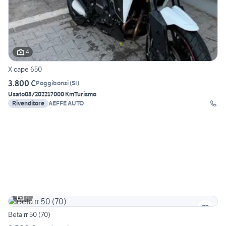
4
X cape 650
3.800 €
Poggibonsi
(
SI
)
Usato
08/2022
17000 Km
Turismo
Rivenditore
AEFFE AUTO
4
Beta rr 50 (70)