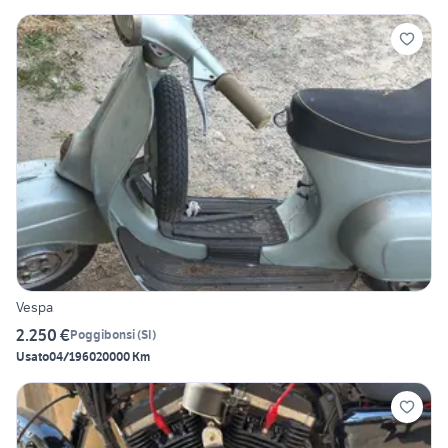
Vespa
2.250 €
Poggibonsi
(
SI
)
Usato
04/1960
20000 Km