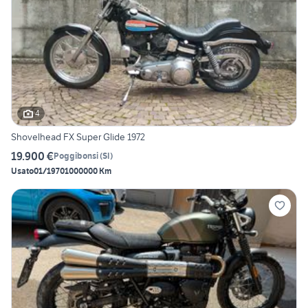
4
Shovelhead FX Super Glide 1972
19.900 €
Poggibonsi
(
SI
)
Usato
01/1970
1000000 Km