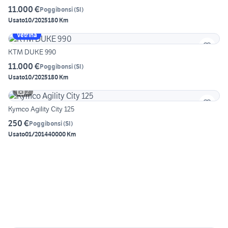
11.000 €
Poggibonsi
(
SI
)
Usato
10/2025
180 Km
Vetrina
KTM DUKE 990
11.000 €
Poggibonsi
(
SI
)
Usato
10/2025
180 Km
2
Kymco Agility City 125
250 €
Poggibonsi
(
SI
)
Usato
01/2014
40000 Km