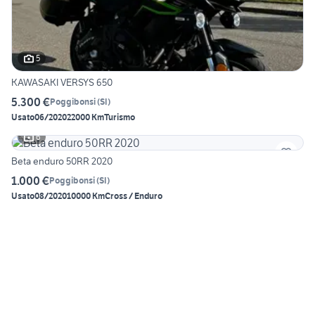
5
KAWASAKI VERSYS 650
5.300 €
Poggibonsi
(
SI
)
Usato
06/2020
22000 Km
Turismo
6
Beta enduro 50RR 2020
1.000 €
Poggibonsi
(
SI
)
Usato
08/2020
10000 Km
Cross / Enduro