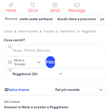
Home
Cerca
Vendi
Messaggi
moto usate sarteano
ducati siena e provincia
yamah
Ricerche
Subito
Moto e scooter
Toscana
Siena (Prov)
Poggibonsi
Cosa cerchi?
Moto e
Filtri
Scooter
Salva ricerca
Dal più recente
155 risultati
Annunci in Moto e scooter a Poggibonsi