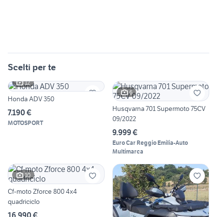
Scelti per te
12
6
Honda ADV 350
Husqvarna 701 Supermoto 75CV
7.190 €
09/2022
MOTOSPORT
9.999 €
Euro Car Reggio Emilia-Auto
Multimarca
10
Cf-moto Zforce 800 4x4
quadriciclo
16.990 €