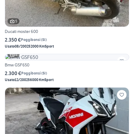
5
Ducati moster 600
2.350 €
Poggibonsi
(
SI
)
Usato
08/2002
52000 Km
Sport
4
Bmw GSF650
2.300 €
Poggibonsi
(
SI
)
Usato
12/2002
56000 Km
Sport