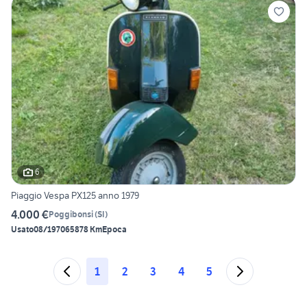
6
Piaggio Vespa PX125 anno 1979
4.000 €
Poggibonsi
(
SI
)
Usato
08/1970
65878 Km
Epoca
1
2
3
4
5