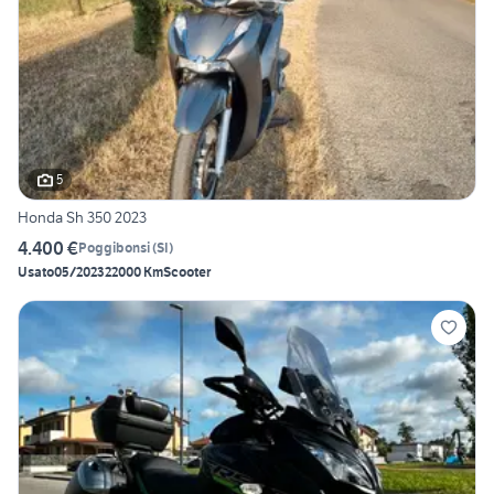
5
Honda Sh 350 2023
4.400 €
Poggibonsi
(
SI
)
Usato
05/2023
22000 Km
Scooter