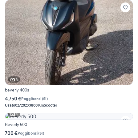
6
beverly 400s
4.750 €
Poggibonsi
(
SI
)
Usato
02/2023
3800 Km
Scooter
4
Beverly 500
700 €
Poggibonsi
(
SI
)