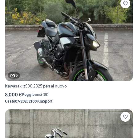
6
Kawasaki z900 2025 pari al nuovo
8.000 €
Poggibonsi
(
SI
)
Usato
07/2025
2100 Km
Sport