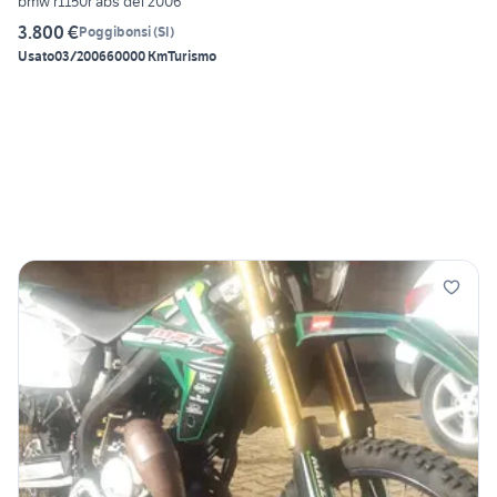
bmw r1150r abs del 2006
3.800 €
Poggibonsi
(
SI
)
Usato
03/2006
60000 Km
Turismo