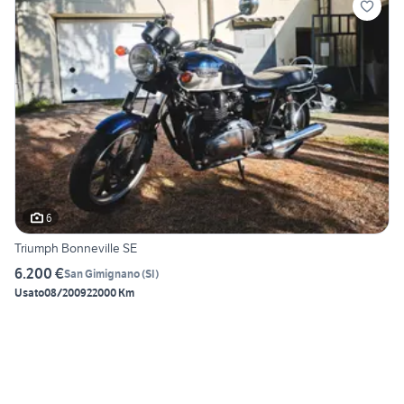
6
Triumph Bonneville SE
6.200 €
San Gimignano
(
SI
)
Usato
08/2009
22000 Km