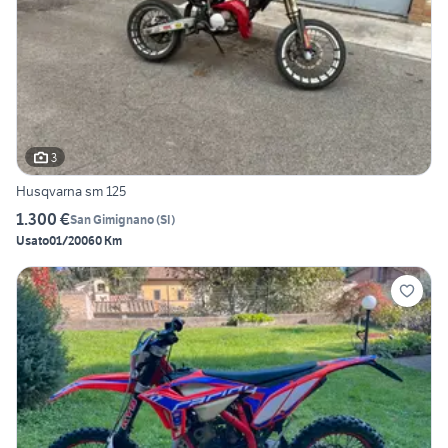
3
Husqvarna sm 125
1.300 €
San Gimignano
(
SI
)
Usato
01/2006
0 Km