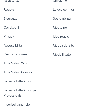
Assistenza
Chi siamo
moto usate monza
moto usate trapani e provincia
monsummano terme
moto Honda Siena
Toscana
Accessori Auto
Camere/Posti letto
Servizi
harley davidson custom usate
moto gas gas
Provincia
moto usate scooter
Regole
Lavora con noi
moto usate
arezzo e provincia
Moto e Scooter
Ville singole e a
Candidati in cerca di
yamaha in toscana
firenzuola
husqvarna cr 65
camper usati villacidro
Sicurezza
Sostenibilità
schiera
lavoro
aerox a pisa e
moto usate
swm in toscana
beta techno 250 accessori moto
auto suzuki ignis Valle D Aosta
Accessori Moto
provincia
roccastrada
Condizioni
Magazine
Terreni e rustici
Attrezzature di
runner motori Benevento
tender arimar motori
Nautica
lavoro
provincia
Privacy
Idee regalo
Garage e box
asse per pasta
tata safari ricambi
Caravan e Camper
Accessibilità
Mappa del sito
Loft, mansarde e
Veicoli commerciali
altro
Gestisci cookies
Modelli auto
Case vacanza
TuttoSubito Vendi
Uffici e Locali
TuttoSubito Compra
commerciali
Servizio TuttoSubito
elettronica
per la casa e la
sports e hobby
Servizio TuttoSubito per
persona
Informatica
Animali
Professionisti
Arredamento e
Console e
Accessori per
Casalinghi
Inserisci annuncio