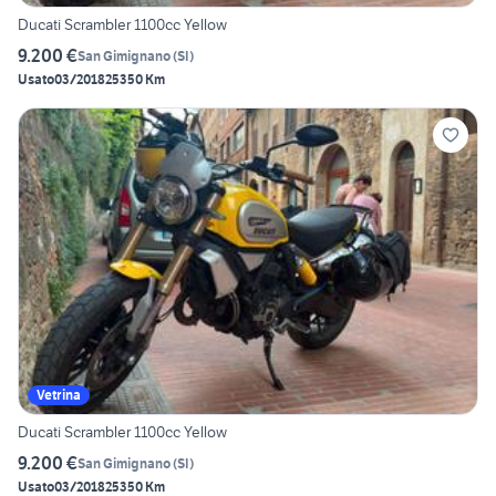
Ducati Scrambler 1100cc Yellow
9.200 €
San Gimignano
(
SI
)
Usato
03/2018
25350 Km
Vetrina
Ducati Scrambler 1100cc Yellow
9.200 €
San Gimignano
(
SI
)
Usato
03/2018
25350 Km