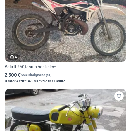
4
Beta RR 50,tenuto benissimo.
2.500 €
San Gimignano
(
SI
)
Usato
04/2023
4750 Km
Cross / Enduro