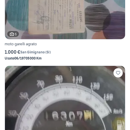
6
moto garelli agrato
1.000 €
San Gimignano
(
SI
)
Usato
06/1970
5000 Km