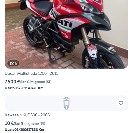
5
Ducati Multistrada 1200 - 2011
7.500 €
San Gimignano
(
SI
)
Usato
06/2011
47470 Km
Kawasaki KLE 500 - 2006
10 €
San Gimignano
(
SI
)
Usato
01/2006
27838 Km