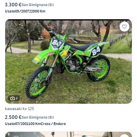
3.300 €
San Gimignano
(
SI
)
Usato
05/2007
22000 Km
4
kawasaki kx 125
2.500 €
San Gimignano
(
SI
)
Usato
07/2001
100 Km
Cross / Enduro