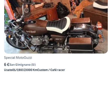
Special MotoGuzzi
6 €
San Gimignano
(
SI
)
Usato
01/1983
23000 Km
Custom / Café racer