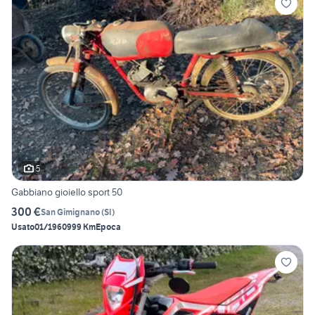
5
Gabbiano gioiello sport 50
300 €
San Gimignano
(
SI
)
Usato
01/1960
999 Km
Epoca