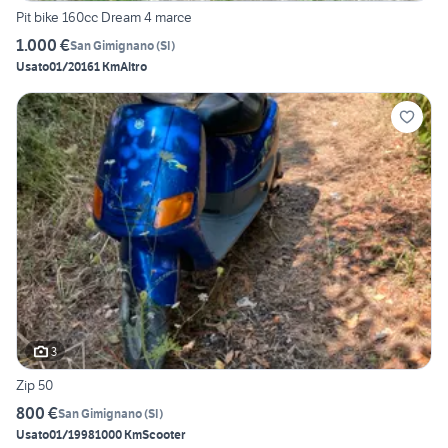
Pit bike 160cc Dream 4 marce
1.000 €
San Gimignano
(
SI
)
Usato
01/2016
1 Km
Altro
3
Zip 50
800 €
San Gimignano
(
SI
)
Usato
01/1998
1000 Km
Scooter