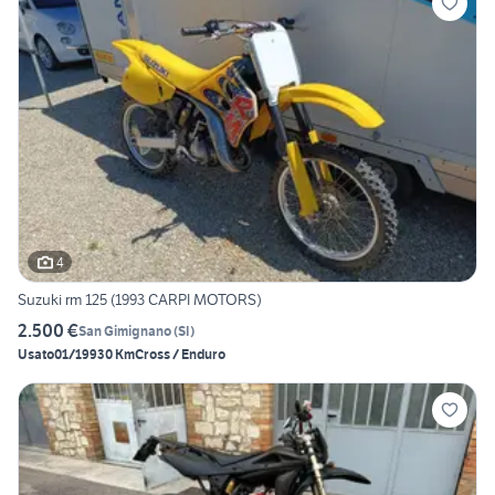
4
Suzuki rm 125 (1993 CARPI MOTORS)
2.500 €
San Gimignano
(
SI
)
Usato
01/1993
0 Km
Cross / Enduro