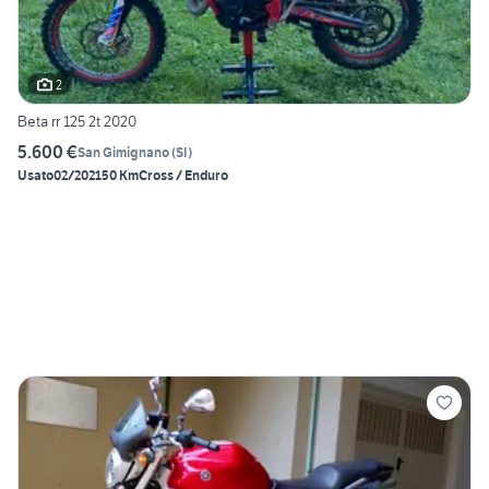
2
Beta rr 125 2t 2020
5.600 €
San Gimignano
(
SI
)
Usato
02/2021
50 Km
Cross / Enduro