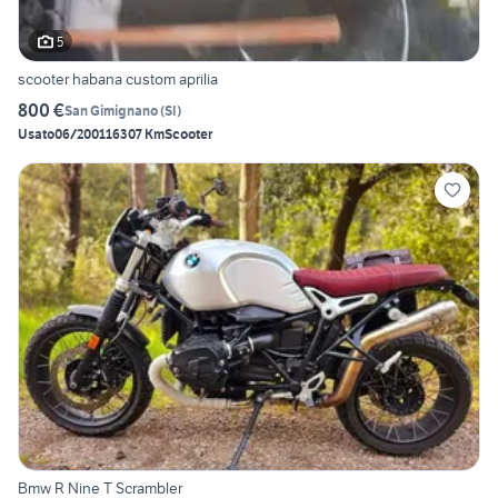
5
scooter habana custom aprilia
800 €
San Gimignano
(
SI
)
Usato
06/2001
16307 Km
Scooter
Bmw R Nine T Scrambler