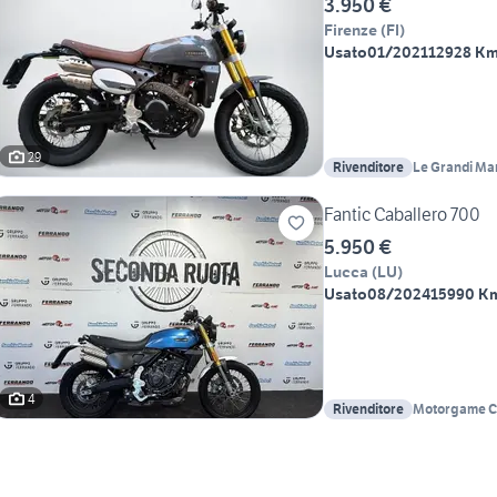
3.950 €
Firenze
(
FI
)
Usato
01/2021
12928 K
29
Rivenditore
Le Grandi Ma
Fantic Caballero 700
5.950 €
Lucca
(
LU
)
Usato
08/2024
15990 K
4
Rivenditore
Motorgame C
Yamaha Pisa