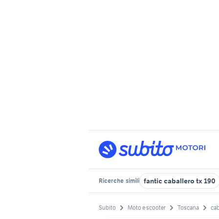
fantic caballero tx 190
Ricerche
simili
Subito
Moto e scooter
Toscana
cab