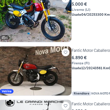
5.000 €
Livorno
(
LI
)
Usato
04/2025
3300 Km
6
Fantic Motor Caballer
6.890 €
Firenze
(
FI
)
Usato
12/2024
3561 Km
Vetrina
Rivenditore
NOVA MOTO F
Fantic Motor Caballer