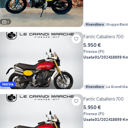
3
Rivenditore
Gruppo Bient
Fantic Caballero 700
5.950 €
Firenze
(
FI
)
Usato
01/2024
18859 K
Vetrina
Rivenditore
Le Grandi Ma
Fantic Caballero 700
5.950 €
Firenze
(
FI
)
Usato
01/2024
18859 K