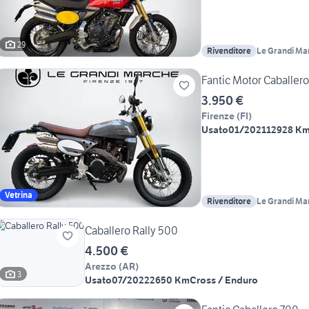
29
Rivenditore
Le Grandi Ma
Fantic Motor Caballer
3.950 €
Firenze
(
FI
)
Usato
01/2021
12928 K
Vetrina
Rivenditore
Le Grandi Ma
Caballero Rally 500
4.500 €
Arezzo
(
AR
)
3
Usato
07/2022
2650 Km
Cross / Enduro