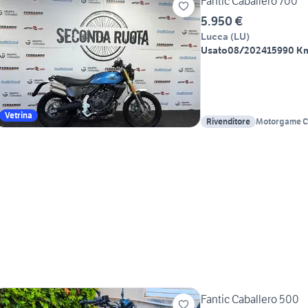
Fantic Caballero 700
5.950 €
Lucca
(
LU
)
Usato
08/2024
15990 K
Vetrina
Rivenditore
Motorgame C
Yamaha Pisa
Fantic Caballero 500