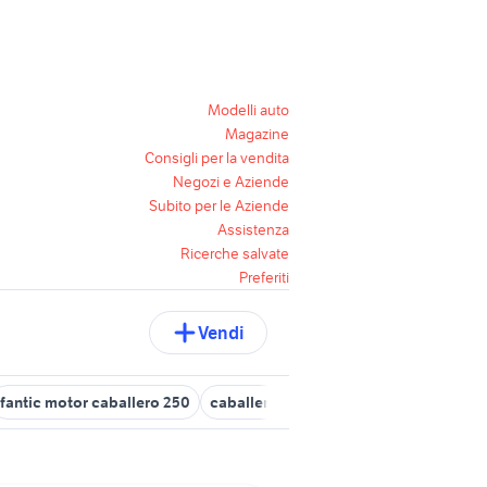
Modelli auto
Magazine
Consigli per la vendita
Negozi e Aziende
Subito per le Aziende
Assistenza
Ricerche salvate
Preferiti
Vendi
fantic motor caballero 250
caballero 500 moto Lombardia
caba