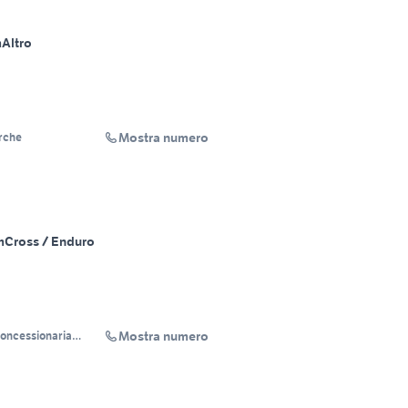
m
Altro
Mostra numero
rche
m
Cross / Enduro
Mostra numero
oncessionaria