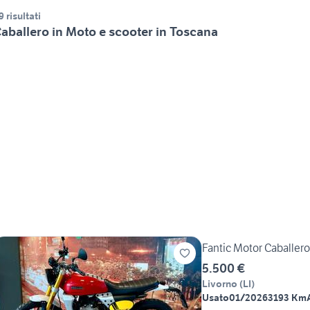
9 risultati
aballero in Moto e scooter in Toscana
Fantic Motor Caballer
5.500 €
Livorno
(
LI
)
Usato
01/2026
3193 Km